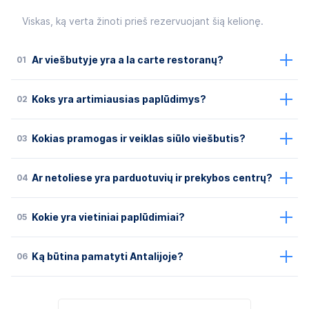
Viskas, ką verta žinoti prieš rezervuojant šią kelionę.
01
Ar viešbutyje yra a la carte restoranų?
02
Koks yra artimiausias paplūdimys?
03
Kokias pramogas ir veiklas siūlo viešbutis?
04
Ar netoliese yra parduotuvių ir prekybos centrų?
05
Kokie yra vietiniai paplūdimiai?
06
Ką būtina pamatyti Antalijoje?