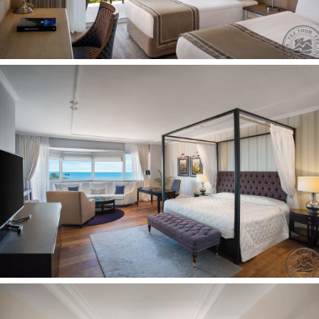
teniso korto apšvietimas (už papildomą mokestį)
turkiška pirtis nemokamai
teniso inventorius nemokamai
smiginis nemokamai
bemotorės vandens sporto priemonės nemokamai
teniso kortas nemokamai (2 kortai su tartano ir dirbtinė
žolės danga)
mini golfas nemokamai
motorinės vandens sporto priemonės (už papildomą
mokestį)
vandens aerobika nemokamai
burlenčių sportas nemokamai (su licencija)
gyva muzika nemokamai
sūkurinė vonia (už papildomą mokestį)
sauna nemokamai
mini futbolas nemokamai
stalo tenisas nemokamai
treniruoklių salė nemokamai
aerobika nemokamai
diskoteka nemokamai
petankė nemokamai
pramoginiai renginiai nemokamai
šaudymas iš lanko nemokamai