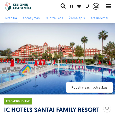
0 700 11007
Pradžia
Aprašymas
Nuotraukos
Žemėlapis
Atsiliepimai
Paskutinė
Pažintinės
Egzotinės
Kruizai
minutė
kelionės
kelionės
Rodyti visas nuotraukas
REKOMENDUOJAME
IC HOTELS SANTAI FAMILY RESORT