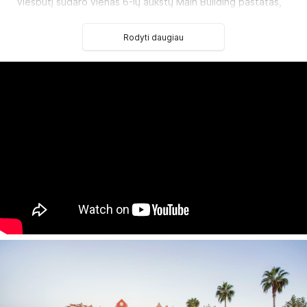
Viešbutį sudaro vienas 6-ių aukštų Main Building pastatas,
aštuoniasdešimt keturios Star & Sun Swim Up Villa tipo
vilos, keturios Selection Villa vilos ir viena King Villа vila.
Rodyti daugiau
Main
B
uilding tipo pastate yra:
384
standard room tipo numeriai
(5 iš jų pritaikyti
2
asmenims su negalia, maks. 3 asm., 29 m
).
15 dviejų kambarių
junior suite tipo numerių
(su vaizdu į
jūrą, svetainė, miegamasis atskirtas durimis, maks. 3 asm.,
2
55 m
).
5 dviejų kambarių
Senior Suite tipo numeriai
(su vaizdu į
jūrą ir sodą, svetainė, miegamasis atskirtas durimis, vonios
2
kambarys su sūkurine vonia, maks. 2+2 asm., 54 m
,
VIP
-
aptarnavimas
).
2 dviejų kambarių
King Suite tipo numeriai
(su vaizdu į
jūrą, svetainė, miegamasis atskirtas durimis, vonios
kambarys su sūkurine vonia ir dušo kabina, terasa, maks. 3
2
asm., 134 m
,
VIP
-aptarnavimas
).
4 dviejų kambarių
Kids Suite tipo numeriai
(du miegamieji
atskirti durimis: vienas iš jų su 1 dviaukšte lova - dekoruotas