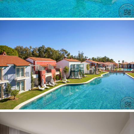
numerių tvarkymas: kasdien
chalatas yra
aptarnavimas numeriuose: visą parą, mokamai
chalatas
seifas numeryje, nemokamai
šlepetės
grindys: laminatas (Main Building); keraminės plytelės
(Villas)
vonia
plaukų džiovintuvas: yra
oro kondicionierius: centrinis
mini baras 0 (gaivieji gėrimai, alus pildomi kasdien)
internetas: Wi-Fi nemokamai (didelės spartos internetas
už papildomą mokestį)
televizorius: yra (yra rusiški kanalai)
telefonas
patalynės keitimas: pagal atskirą užklausimą
balkonas
Viešbučio teritorijoje
gydytojo kabinetas
restoranai: 1 (yra dietinis, vegetariškas maistas)