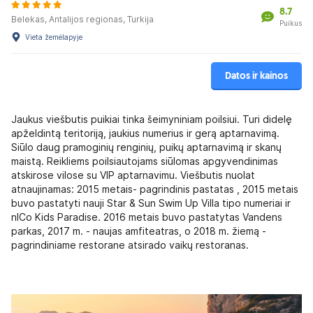
8.7
Belekas, Antalijos regionas, Turkija
Puikus
Vieta žemėlapyje
Datos ir kainos
Jaukus viešbutis puikiai tinka šeimyniniam poilsiui. Turi didelę
apželdintą teritoriją, jaukius numerius ir gerą aptarnavimą.
Siūlo daug pramoginių renginių, puikų aptarnavimą ir skanų
maistą. Reikliems poilsiautojams siūlomas apgyvendinimas
atskirose vilose su VIP aptarnavimu. Viešbutis nuolat
atnaujinamas: 2015 metais- pagrindinis pastatas , 2015 metais
buvo pastatyti nauji Star & Sun Swim Up Villa tipo numeriai ir
nICo Kids Paradise. 2016 metais buvo pastatytas Vandens
parkas, 2017 m. - naujas amfiteatras, o 2018 m. žiemą -
pagrindiniame restorane atsirado vaikų restoranas.