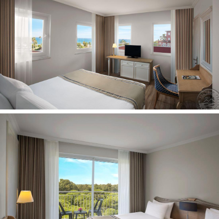
barai: 6 (vienas iš jų dirba 24 val)
baseinai: 3 (atviri)
konferencijų salės: 6 (36-750 asm.)
belaidis internetas nemokamai (visoje viešbučio
teritorijoje)
kirpykla
drabužių valymo paslaugos
a la carte restoranai: 5 (italų, meksikietiškas, Tolimųjų
Rytų, turkiškas, žuvies - pagal išankstinę rezervaciją, už
papildomą mokestį)
parduotuvės
interneto kavinė 1 (pirmosios 30 min nemokamai)
prie baseino: skėčiai, gultai, čiužiniai - nemokamai
vandens pramogų parkas (8 vandens kalneliai
suaugusiems,)
uždari baseinai: 1
drabužių skalbimo paslaugos
SPA centras (SPAWellness centras)
prie baseino: paplūdimio rankšluosčiai nemokamai
Pramogos ir sportas
masažas už papildomą mokestį