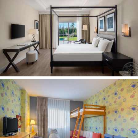
futbolo aikštė 2 (4 laukai: apie 7 km nuo viešbučio,
68x105)
paplūdimio tinklinis nemokamai
teniso pamokos (už papildomą mokestį)
žaidimų automatai (už papildomą mokestį)
Paplūdimys
paplūdimio rankšluosčiai: nemokamai
stambaus žvyro/akmenuotas
baras paplūdimyje: nemokamai
nuosavas
pirsas
paplūdimyje: skėčiai, gultai, čiužiniai nemokamai
Vaikams
auklė už papildomą mokestį
vaikų klubai: 3 (4-7 metų; 8-12 metų)
paauglių klubas 2 (13-16 metų)
baseinai vaikams: 2
švediškas stalas vaikams 2
vežimėlis: už papildomą mokestį
vaikiškas meniu pagal užklausimą