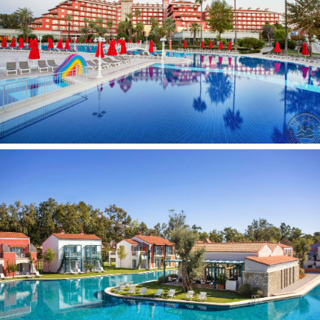
specialiai vaikams, 2 vonios kambariai, maks. 2+2 asm., 49
2
m
).
Vilos
(su vienu bendru baseinu):
24 vieno kambario
Sun Swim Up Villa tipo vilos
(miegamasis su 1 dvigule lova ir dušo kabina, maks. 2+1 asm.,
2
37 m
).
60 trijų kambarių
Star Swim Up Villa tipo vilų
(svetainė, 2
miegamieji atskirti durimis, 2 vonios kambariai, maks. 4+1
2
asm., 71 m
).
4 trijų kambarių
Selection Villa tipo vilos
(ant jūros kranto,
su išėjimu į paplūdimį, svetainė, 2 miegamieji atskirti durimis,
2 vonios kambariai su dušo kabina ir sūkurine vonia, terasa,
2
maks. 4 asm., 120 m
,
VIP
-aptarnavimas
).
1 penkių kambarių
King Villa tipo vila
(ant jūros kranto, su
išėjimu į paplūdimį, svetainė, 2 miegamieji atskirti durimis, 2
vonios kambariai: viename - sūkurinė vonia, kitame - dušo
kabina, vaikų kambarys, kambarys auklei, terasa. maks. 6
2
asm., 190 m
,
VIP
-aptarnavimas
).
Numeryje