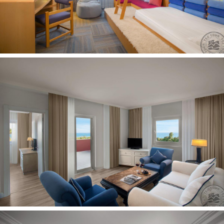
Kontaktai:
Adresas:
ÜçKum Tepesi Mevkii, 07500 Antalya, Turkija
Telefono numeris:
+90 242 725 41 02
Internetinė svetainė:
https://santai.ichotels.com.tr/