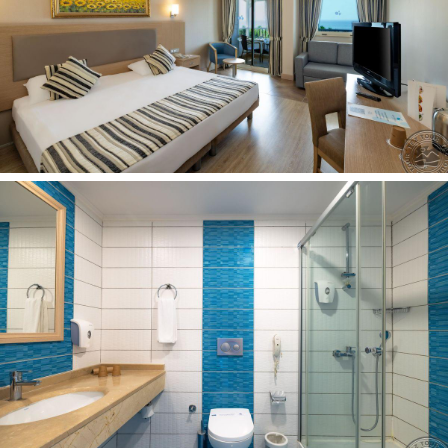
Paplūdimys:
palapinės paplūdimyje už papildomą mokestį
paplūdimyje: skėčiai, gultai nemokamai
paplūdimio rankšluosčiai: nemokamai
nuosavas yra
smėlio-žvyro yra
Kontaktai:
Adresas:
Belek Üçkum Tepesi No: 12, 07506 Serik/Antalya,
Turkija
Telefonas:
+90 4440558
El. pašto adresas:
info.tatbeach@crystalhotels.com.tr
Internetinė
svetainė:
https://crystalhotels.com.tr/en/hotels/crystal-
tat-beach