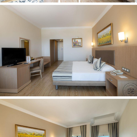
vandens sporto priemonės už papildomą mokestį
masažas už papildomą mokestį
turkiška pirtis nemokamai
aerobika nemokamai
krepšinis nemokamai
diskoteka nemokamai
mini golfas nemokamai
treniruoklių salė nemokamai
paplūdimio tinklinis nemokamai
pramoginiai renginiai nemokamai
stalo tenisas nemokamai
joga
vandens aerobika nemokamai
teniso kortas nemokamai (5 kortai su epoksidine danga)
Vaikams:
vaikų klubas yra (4-12 metų)
baseinas vaikams: yra
auklė už papildomą mokestį
žaidimų aikštelė yra
diskoteka vaikams yra
švediškas stalas vaikams (pietūs, vakarienė)