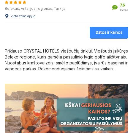
7.6
Belekas, Antalijos regionas, Turkija
Geras
Vieta žemėlapyje
Datos ir kainos
Priklauso CRYSTAL HOTELS viešbučių tinklui. Viešbutis įsikūręs
Beleko regione, kuris garsėja pasaulinio lygio golfo aikštynais.
Nuostabus kraštovaizdis, smėlio paplūdimys, įvairūs baseinai ir
vandens parkas. Rekomenduojamas šeimoms su vaikais.