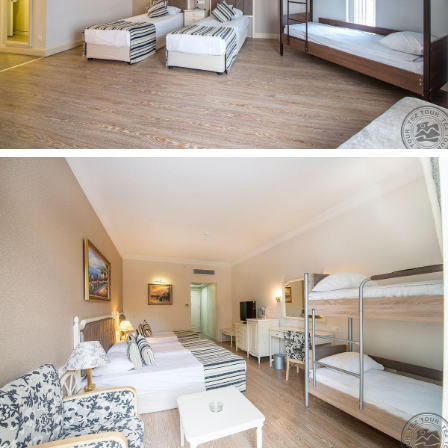
bagažo saugojimo kambarys yra
konditerija yra
vandens kalneliai: 3
belaidis internetas nemokamai (visoje viešbučio
teritorijoje)
automobilių stovėjimo aikštelė nemokamai
liftas yra
skalbykla už papildomą mokestį
kirpykla yra
parduotuvės yra
užkandžių baras yra
Pramogos ir sportas:
žaidimų automatai už papildomą mokestį
petankė nemokamai
golfas už papildomą mokestį (apie 800 km nuo
viešbučio, 9 ir 18 duobučių)
stalo futbolas nemokamai
sauna nemokamai
smiginis nemokamai
biliardas už papildomą mokestį
gyva muzika nemokamai
boulingas už papildomą mokestį