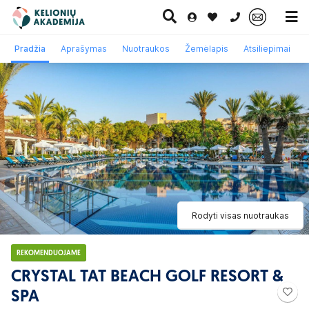
0 700 11007
Pradžia
Aprašymas
Nuotraukos
Žemėlapis
Atsiliepimai
Paskutinė
Pažintinės
Egzotinės
Kruizai
minutė
kelionės
kelionės
Rodyti visas nuotraukas
REKOMENDUOJAME
CRYSTAL TAT BEACH GOLF RESORT &
SPA