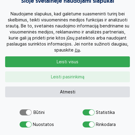
Šioje svetainėje naudojami slapukai
Naudojame slapukus, kad galėtume suasmeninti turinį bei
skelbimus, teikti visuomeninės medijos funkcijas ir analizuoti
srautą. Be to, svetainės naudojimo informaciją bendriname su
visuomeninės medijos, reklamavimo ir analizės partneriais,
kurie gali ją pridėti prie kitos jūsų pateiktos arba naudojant
paslaugas surinktos informacijos. Jei norite sužinoti daugiau,
spauskite
.
čia
Leisti visus
Leisti pasirinkimą
Atmesti
Būtini
Statistika
Atsiųsk užklausą
Nuostatos
Rinkodara
Savo svajonių atostogoms