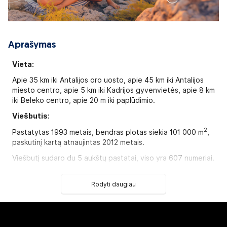
Aprašymas
Vieta:
Apie 35 km iki Antalijos oro uosto, apie 45 km iki Antalijos
miesto centro, apie 5 km iki Kadrijos gyvenvietės, apie 8 km
iki Beleko centro, apie 20 m iki paplūdimio.
Viešbutis:
2
Pastatytas 1993 metais, bendras plotas siekia 101 000 m
,
paskutinį kartą atnaujintas 2012 metais.
Viešbutį sudaro du 5 aukštų pastatai, viso yra 607 numeriai.
Standard land view/ side sea view room tipo numeriai
2
(maks. 2+2 arba 3 asm, 23 m
).
Rodyti daugiau
Standard sea view room tipo numeriai
(su vaizdu į jūrą,
2
maks. 3 asm., 23 m
).
77
standard room quadrupel tipo numeriai
(maks. 3+1