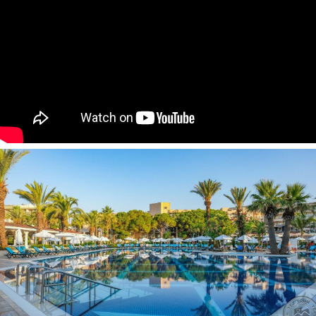
2
asm., 23 m
).
46
standard room with bunkbed tipo numeriai
(yra
2
dviaukštė lova, maks. 3+2 asm., 28 m
).
49
family room tipo numeriai
(2 miegamieji su durimis, 1
2
vonios kambarys, maks. 4 asm., 31 m
).
Yra numerių pritaikytų asmenims su negalia.
Apgyvendinimas su gyvūnais
:
negalimas
Viešbučio kategorija šalyje - 5*
Kambariuose:
seifas numeryje, nemokamai
numerių tvarkymas: kasdien
grindys: laminatas
televizorius: yra
šlepetės yra
dušas yra
plaukų džiovintuvas: yra
oro kondicionierius: centrinis (centrinis oro
kondicionierius (Standard Room, Family Room)