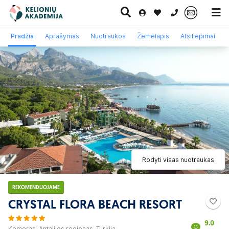
0 700 11007
Pradžia
Aprašymas
Nuotraukos
Žemėlapis
Atsiliepimai
Paskutinė
Pažintinės
Egzotinės
Kruizai
minutė
kelionės
kelionės
Rodyti visas nuotraukas
REKOMENDUOJAME
CRYSTAL FLORA BEACH RESORT
9.0
Kemeras, Antalijos regionas, Turkija