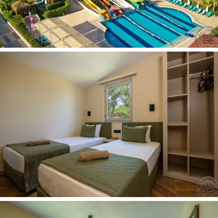
neįleidžiami, viešnagės metu nemokamai galima aplankyti
vieną restoraną)
gydytojo kabinetas yra
konditerija yra
belaidis internetas nemokamai (fojė, lounge baras, šalia
baseino)
vandens pramogų parkas yra (7 vandens kalneliai)
automobilių stovėjimo aikštelė yra
liftas yra
skalbykla už papildomą mokestį
kirpykla yra
parduotuvės yra
užkandžių baras yra
Pramogos ir sportas:
petankė nemokamai
vakariniai renginiai nemokamai
sauna nemokamai
pirtis nemokamai
smiginis nemokamai
teniso korto apšvietimas už papildomą mokestį
biliardas už papildomą mokestį
gyva muzika nemokamai (tam tikromis dienomis)