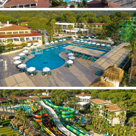
televizorius: yra
šlepetės yra
dušas yra
plaukų džiovintuvas: yra
oro kondicionierius: individualus
mini baras nemokamai (vanduo, gaivieji gėrimai - kasdien)
aptarnavimas numeriuose: visą parą, mokamai
balkonas/terasa yra
telefonas yra
internetas: Wi-Fi nemokamai
Viešbučio teritorijoje:
restoranai: 1 (pagrindinis)
barai: 6
baseinai: 2 (atviri)
SPA centras yra
konferencijų salės: 1 (200 asm.)
prie baseino: paplūdimio rankšluosčiai nemokamai
prie baseino: skėčiai, gultai nemokamai
a la carte restoranai: 5 (jūros produktai - už papildomą
mokestį; BBQ, osmanų, meksikietiškas, Viduržemio jūros
regiono, pagal išankstinę rezervaciją, vaikai iki 7 metų