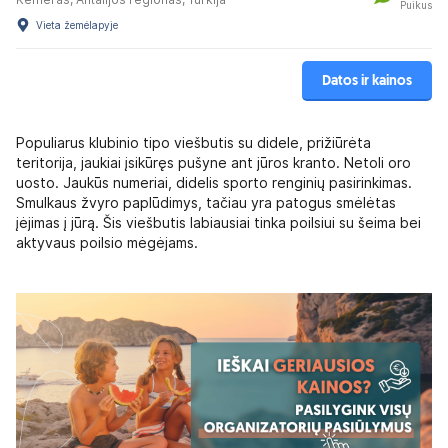
Puikus
Vieta žemėlapyje
Datos ir kainos
Populiarus klubinio tipo viešbutis su didele, prižiūrėta
teritorija, jaukiai įsikūręs pušyne ant jūros kranto. Netoli oro
uosto. Jaukūs numeriai, didelis sporto renginių pasirinkimas.
Smulkaus žvyro paplūdimys, tačiau yra patogus smėlėtas
įėjimas į jūrą. Šis viešbutis labiausiai tinka poilsiui su šeima bei
aktyvaus poilsio mėgėjams.