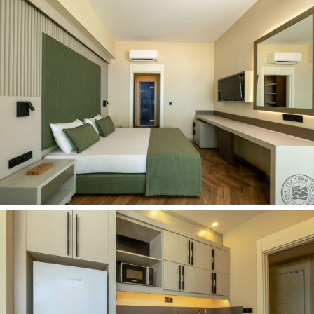
El. pašto adresas:
info.flora@crystalhotels.com.tr
Internetinė svetainė:
https://crystalhotels.com.tr/en/hotels/crystal-flora