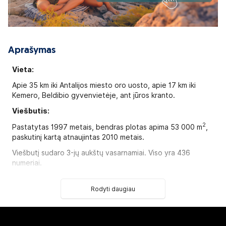
Aprašymas
Vieta:
Apie 35 km iki Antalijos miesto oro uosto, apie 17 km iki
Kemero, Beldibio gyvenvietėje, ant jūros kranto.
Viešbutis:
2
Pastatytas 1997 metais, bendras plotas apima 53 000 m
,
paskutinį kartą atnaujintas 2010 metais.
Viešbutį sudaro 3-jų aukštų vasarnamiai. Viso yra 436
numeriai.
212
standard double room tipo numerių
(dvigulė arba 2
2
viengulės lovos, maks. 2 asm.+kūdikis, 19 m
).
Rodyti daugiau
124
standard land view room tipo numeriai
(dvigulė arba
2
2 viengulės lovos, maks. 2+2 arba 3 asm., 21 m
).