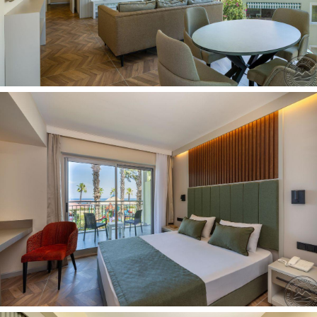
švediškas stalas vaikams
Vaikai nuo 8 mėn. iki 3 metų:
vežimėlis: už papildomą mokestį
lovelė: pagal atskirą užklausimą
naktinis puodukas pagal atskirą užklausimą
kūdikių vonelė pagal atskirą užklausimą
Paplūdimys:
palapinės paplūdimyje už papildomą mokestį
paplūdimyje: skėčiai, gultai nemokamai
pirsas yra (3)
paplūdimio rankšluosčiai: nemokamai
baras paplūdimyje: nemokamai
nuosavas yra
smėlio-žvyro yra
Kontaktai:
Adresas:
Göynük Mahallesi Başkomutan Atatürk Caddesi
No:139 Beldibi 2 Mevkii, 07900 Kemer/Antalya, Turkija
Telefonas:
+90 4440558