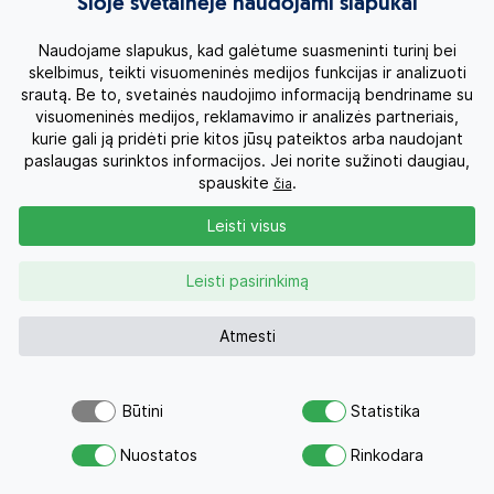
Šioje svetainėje naudojami slapukai
Naudojame slapukus, kad galėtume suasmeninti turinį bei
skelbimus, teikti visuomeninės medijos funkcijas ir analizuoti
srautą. Be to, svetainės naudojimo informaciją bendriname su
visuomeninės medijos, reklamavimo ir analizės partneriais,
kurie gali ją pridėti prie kitos jūsų pateiktos arba naudojant
paslaugas surinktos informacijos. Jei norite sužinoti daugiau,
spauskite
.
čia
Leisti visus
Leisti pasirinkimą
Atmesti
Būtini
Statistika
Atsiųsk užklausą
Nuostatos
Rinkodara
Savo svajonių atostogoms