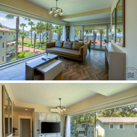
vandens sporto priemonės už papildomą mokestį
masažas už papildomą mokestį
teniso inventorius už papildomą mokestį
turkiška pirtis nemokamai
aerobika nemokamai
diskoteka nemokamai
treniruoklių salė nemokamai
paplūdimio tinklinis nemokamai
pramoginiai renginiai nemokamai
stalo tenisas nemokamai
vandens aerobika nemokamai
karaoke
teniso kortas nemokamai (su kieta danga)
Vaikams:
vaikų klubas yra (4-12 metų)
baseinas vaikams: yra
auklė už papildomą mokestį
žaidimų aikštelė yra
vandens pramogų parkas vaikams yra (3 vandens
kalneliai)
diskoteka vaikams yra