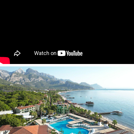
44
family
room tipo numeriai
(
2 miegamieji atskirti
durimis, dvigulė ir 2 viengulės lovos, maks. 4+1 asm., 37 m2).
152
deluxe family room tipo numeriai
(1 ir 2-ame
aukštuose, 2 miegamieji atskirti durimis, dvigulė arba 2
2
viengulės lovos, 1 vonios kambarys, maks.4+1 asm., 40 m
).
20
deluxe family with bunk bed tipo numerių
(2
miegamieji atskirti durimis, dvigulė lova ir viengulė lova,
dviaukštė lova, 1 vonios kambarys, maks. 4+1 asm.+kūdikis,
2
40 m
).
Flora Suite
tipo numeris
(svetainė, mini virtuvėlė, 2
miegamieji, maks. 4+1 asm.+kūdikis).
Yra numerių pritaikytų asmenims su negalia.
Apgyvendinimas su gyvūnais
:
negalimas.
Viešbučio kategorija šalyje - 5*
Kambariuose:
seifas numeryje, nemokamai
numerių tvarkymas: kasdien
vonios reikmenys yra