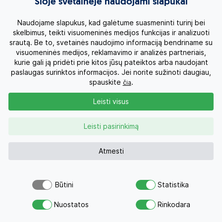
Šioje svetainėje naudojami slapukai
Naudojame slapukus, kad galėtume suasmeninti turinį bei
skelbimus, teikti visuomeninės medijos funkcijas ir analizuoti
srautą. Be to, svetainės naudojimo informaciją bendriname su
visuomeninės medijos, reklamavimo ir analizės partneriais,
Dažniausi klausimai
kurie gali ją pridėti prie kitos jūsų pateiktos arba naudojant
paslaugas surinktos informacijos. Jei norite sužinoti daugiau,
Viskas, ką verta žinoti prieš rezervuojant šią kelionę.
spauskite
.
čia
Leisti visus
01
Kokie yra vietiniai paplūdimiai?
Leisti pasirinkimą
02
Ką būtina pamatyti Bodrume?
Atmesti
03
Kokios ekskursijos ir dienos kelionės siūlomos?
Būtini
Statistika
04
Koks Bodrumo naktinis gyvenimas?
Atsiųsk užklausą
Nuostatos
Rinkodara
Savo svajonių atostogoms
05
Kokių dokumentų reikia keliaujant į Turkiją?