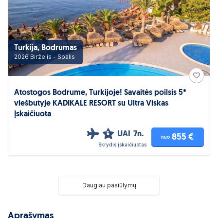
Turkija, Bodrumas
2026 Birželis - Spalis
Atostogos Bodrume, Turkijoje! Savaitės poilsis 5*
viešbutyje KADIKALE RESORT su Ultra Viskas
Įskaičiuota
UAI
7n.
5
855 €
nuo
Skrydis įskaičiuotas
Daugiau pasiūlymų
Aprašymas