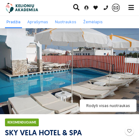
0 700 11007
Pradžia
Aprašymas
Nuotraukos
Žemėlapis
Paskutinė
Pažintinės
Egzotinės
Kruizai
minutė
kelionės
kelionės
Rodyti visas nuotraukas
REKOMENDUOJAME
SKY VELA HOTEL & SPA