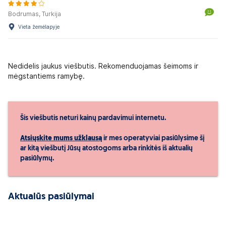
Bodrumas, Turkija
Vieta žemėlapyje
Nedidelis jaukus viešbutis. Rekomenduojamas šeimoms ir
mėgstantiems ramybę.
Šis viešbutis neturi kainų pardavimui internetu.
Atsiųskite mums užklausą
ir mes operatyviai pasiūlysime šį
ar kitą viešbutį Jūsų atostogoms arba rinkitės iš aktualių
pasiūlymų.
Aktualūs pasiūlymai