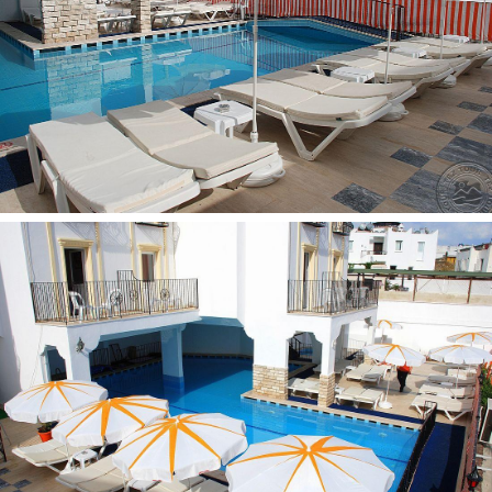
patalynės keitimas: 3 kartus per savaitę
balkonas yra
internetas: Wi-Fi nemokamai
seifas numeryje, už papildomą mokestį
numerių tvarkymas: kasdien
grindys: parketas
televizorius: yra
telefonas yra
rusiški kanalai: 1
oro kondicionierius: individualus
mini baras už papildomą mokestį (gaivieji gėrimai)
Viešbučio teritorijoje:
prie baseino: paplūdimio rankšluosčiai nėra
barai: 1
prie baseino: skėčiai, gultai, čiužiniai - nemokamai
gydytojo iškvietimas yra
belaidis internetas nemokamai
baseinai: 1 (atviras)
restoranai: 1
Pramogos ir sportas: