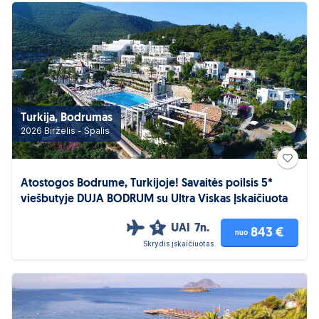
Turkija, Bodrumas
2026 Birželis - Spalis
Atostogos Bodrume, Turkijoje! Savaitės poilsis 5*
viešbutyje DUJA BODRUM su Ultra Viskas Įskaičiuota
UAI
7n.
5
843 €
nuo
Skrydis įskaičiuotas