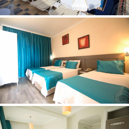
masažas už papildomą mokestį
treniruoklių salė nemokamai
smiginis nemokamai
sauna nemokamai
stalo tenisas nemokamai
turkiška pirtis nemokamai
pramoginiai renginiai nemokamai (soft)
aerobika nemokamai
Vaikams:
baseinas vaikams: yra
žaidimų aikštelė yra
Paplūdimys:
nuosavas yra
paplūdimyje: skėčiai, gultai, čiužiniai nemokamai
paplūdimio rankšluosčiai: nėra
smėlio yra
Kontaktai:
Adresas:
Adnan Menderes Cad. No:16, Gumbet 48400
Türkiye