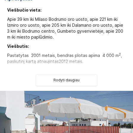
Viešbučio vieta:
Apie 39 km iki Milaso Bodrumo oro uosto, apie 221 km iki
Izmiro oro uosto, apie 205 km iki Dalamano oro uosto, apie
3 km iki Bodrumo centro, Gumbeto gyvenvietėje, apie 200
m iki miesto paplūdimio.
Viešbutis:
2
Pastatytas 2001 metais, bendras plotas apima 4 000 m
,
paskutinį kartą atnaujintas2012 metais.
Viešbutį sudaro trys 3-jų aukštų pastatai, kuriuose yra
:
45
standard room tipo numeriai
(1 iš jų pritaikytas
Rodyti daugiau
2
asmenims su negalia, maks. 3 asm., 22
-25
m
).
22 dviejų kambarių
family
room tipo numeriai
(svetainė,
miegamasis atskirtas durimis, mini virtuvė, maks. 3 asm., 35
2
m
).
Kambariuose:
plaukų džiovintuvas: yra
dušas yra