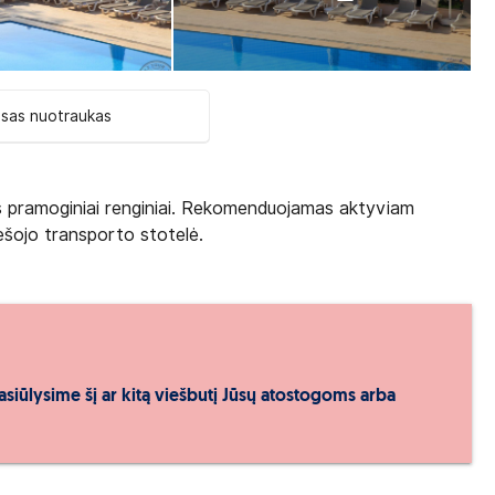
isas nuotraukas
vūs pramoginiai renginiai. Rekomenduojamas aktyviam
iešojo transporto stotelė.
asiūlysime šį ar kitą viešbutį Jūsų atostogoms arba