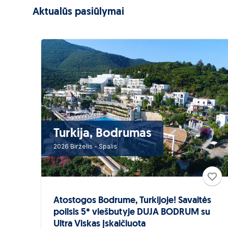
Aktualūs pasiūlymai
Turkija, Bodrumas
2026 Birželis - Spalis
Atostogos Bodrume, Turkijoje! Savaitės
poilsis 5* viešbutyje DUJA BODRUM su
Ultra Viskas Įskaičiuota