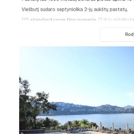
Viešbutį sudaro septyniolika 2-jų aukštų pastatų.
115
standard room tipo numeris
(
2 iš jų pritaiky
Kambariuose:
Rody
rusiški kanalai: 1
oro kondicionierius: individualus
patalynės keitimas: 2 kartus per savaitę
grindys: plytelės
dušas yra
telefonas yra
balkonas/terasa yra
numerių tvarkymas: kasdien
televizorius: yra
seifas numeryje, už papildomą mokestį
mini baras nemokamai
plaukų džiovintuvas: yra
Viešbučio teritorijoje: