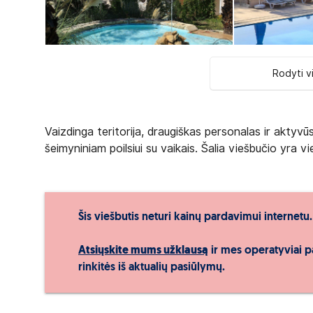
Rodyti v
Vaizdinga teritorija, draugiškas personalas ir akty
šeimyniniam poilsiui su vaikais. Šalia viešbučio yra v
Šis viešbutis neturi kainų pardavimui internetu.
Atsiųskite mums užklausą
ir mes operatyviai p
rinkitės iš aktualių pasiūlymų.