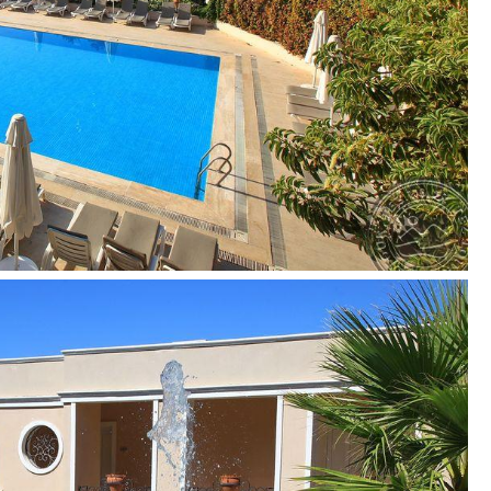
i
k–išskyrus šeštadienius ir sekmadienius)
ę rezervaciją, už papildomą mokestį)
h)
į