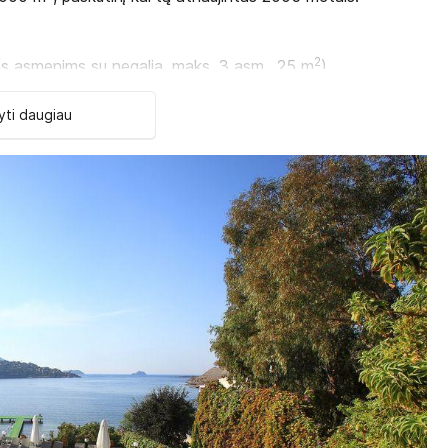
2
tas asmenims su negalia,
maks
.
3 asm
.
,
25 m
).
ti daugiau