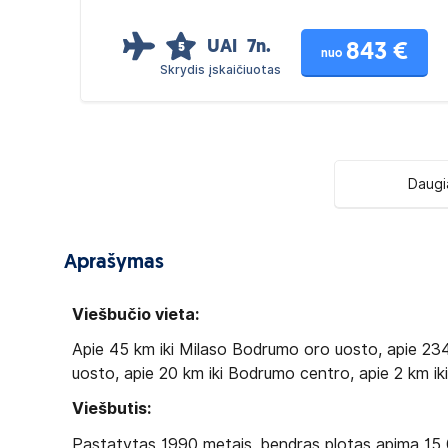
UAI
7n.
843 €
5
nuo
Skrydis įskaičiuotas
Daugi
Aprašymas
Viešbučio vieta:
Apie 45 km iki Milaso Bodrumo oro uosto, apie 234
uosto, apie 20 km iki Bodrumo centro, apie 2 km ik
Viešbutis:
Pastatytas 1990 metais, bendras plotas apima 15