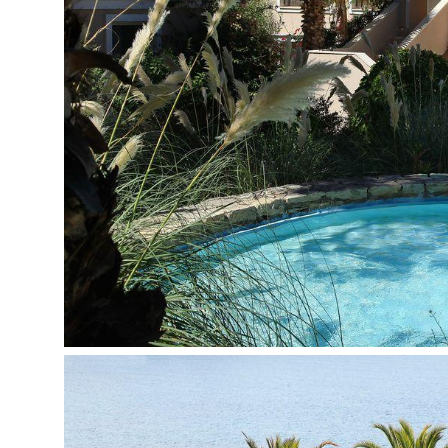
smiginis nemokamai
biliardas už papildomą mokestį
Vaikams:
baseinas vaikams: yra
auklė už papildomą mokestį
žaidimų aikštelė yra
Paplūdimys:
smėlio yra
pirsas yra
baras paplūdimyje: nemokamai
paplūdimyje: skėčiai, gultai, čiužiniai nemokamai
nuosavas yra
paplūdimio rankšluosčiai: už užstatą
Kontaktai:
Adresas:
Dirmil, Tilkicik Cd. No:89 , 48990, 4899
Telefonas:
+90 252 395 44 37