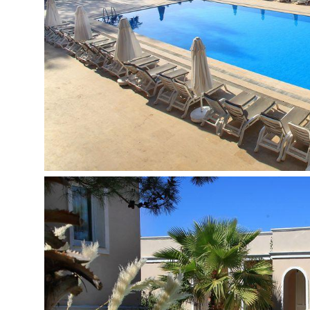
gydytojo iškvietimas yra
drabužių skalbimo paslaugos yra
barai: 3
restoranai: 1 (pagrindinis)
prie baseino: skėčiai, gultai, čiužiniai - nemokama
belaidis internetas nemokamai
prie baseino: paplūdimio rankšluosčiai užstatas
vandens kalneliai: 9 (Pirates Inn Cactus Aquapar
drabužių valymo paslaugos yra
a la carte restoranai: 1 (žuvies, pagal išankstin
baseinai: 1 (atviras)
Pramogos ir sportas:
masažas už papildomą mokestį
sauna už papildomą mokestį (Cactus Fleur Beac
turkiška pirtis nemokamai (Cactus Fleur Beach)
stalo tenisas nemokamai
vandens sporto priemonės už papildomą mokest