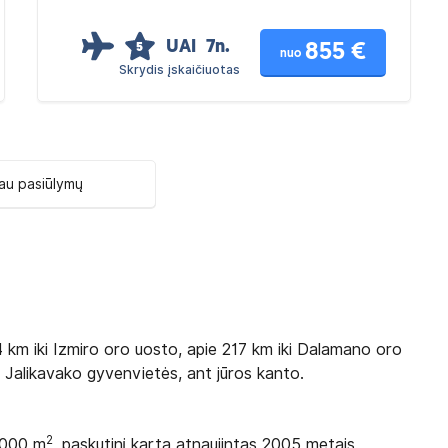
UAI
7n.
855 €
5
nuo
Skrydis įskaičiuotas
au pasiūlymų
 km iki Izmiro oro uosto, apie 217 km iki Dalamano oro
i Jalikavako gyvenvietės, ant jūros kanto.
2
 000 m
, paskutinį kartą atnaujintas 2005 metais.