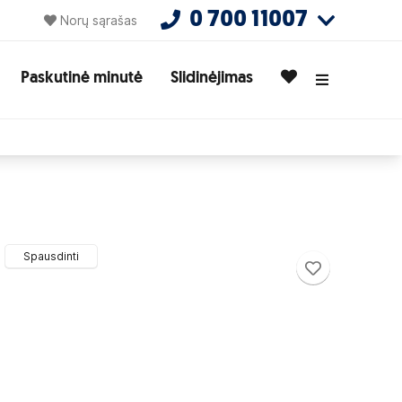
0 700 11007
Norų sąrašas
Paskutinė minutė
Slidinėjimas
Spausdinti