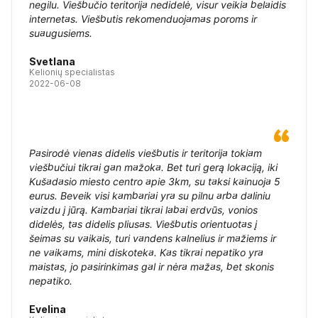
negilu. Viešbučio teritorija nedidelė, visur veikia belaidis
internetas. Viešbutis rekomenduojamas poroms ir
suaugusiems.
Svetlana
Kelionių specialistas
2022-06-08
Pasirodė vienas didelis viešbutis ir teritorija tokiam
viešbučiui tikrai gan mažoka. Bet turi gerą lokaciją, iki
Kušadasio miesto centro apie 3km, su taksi kainuoja 5
eurus. Beveik visi kambariai yra su pilnu arba daliniu
vaizdu į jūrą. Kambariai tikrai labai erdvūs, vonios
didelės, tas didelis pliusas. Viešbutis orientuotas į
šeimas su vaikais, turi vandens kalnelius ir mažiems ir
ne vaikams, mini diskoteka. Kas tikrai nepatiko yra
maistas, jo pasirinkimas gal ir nėra mažas, bet skonis
nepatiko.
Evelina