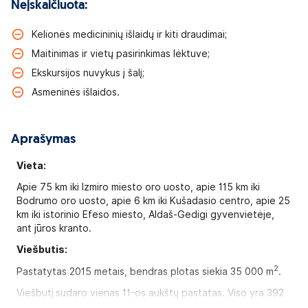
Neįskaičiuota:
Kelionės medicininių išlaidų ir kiti draudimai;
Maitinimas ir vietų pasirinkimas lėktuve;
Ekskursijos nuvykus į šalį;
Asmeninės išlaidos.
Aprašymas
Vieta:
Apie 75 km iki Izmiro miesto oro uosto, apie 115 km iki
Bodrumo oro uosto, apie 6 km iki Kušadasio centro, apie 25
km iki istorinio Efeso miesto, Aldaš-Gedigi gyvenvietėje,
ant jūros kranto.
Viešbutis:
2
Pastatytas 2015 metais, bendras plotas siekia 35 000 m
.
Viešbutį
sudaro vienas 11-os aukštų pastatas. Viso yra 392
numeriai.