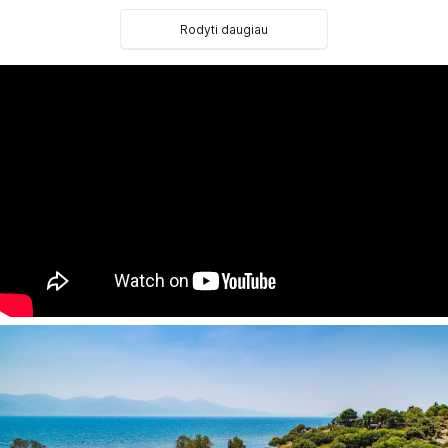
354
Select Room tipo numeriai
(su šoniniu vaizdu į jūrą, 4
Rodyti daugiau
2
iš jų pritaikyti asmenims su negalia, maks. 3+1 asm., 42 m
).
8 dviejų kambarių
Corner Suite tipo numeriai
(svetainė su
minkštų baldų komplektu, miegamasis atskirtas durimis,
2
terasa, maks. 3 asm., 74 m
).
8 dviejų kambarių
Junior Suite tipo numeriai
(su vaizdu į
jūrą, svetainė su minkštų baldų komplektu, miegamasis
2
atskirtas durimis, terasa, maks. 3+1 asm., 70 m
).
16 vieno kambario
Anaia Room tipo numerių
(su vaizdu į
2
apylinkes arba jūrą, miegamasis, maks. 2 asm., 62 m
).
2 dviejų kambarių
Major Suite tipo numeriai
(svetainė su
minkštų baldų komplektu, miegamasis atskirtas durimis,
2
maks. 2 asm., 130 m
).
Viešbučio kategorija šalyje – 5*
Kambariuose:
seifas numeryje,:
nemokamai
numerių tvarkymas: kasdien
lygintuvas: pagal atskirą užklausimą