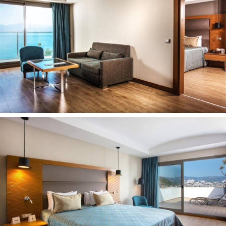
Kontaktai:
Adresas:
Huseyin Can Bulvarı No:40 09400 Kusadasis /
Aydın / TURKIJA
Telefonas:
+90 (256) 611 22 22
El.pašto adresas:
info.sealight@sevenseashotels.com
Internetinė
svetainė:
https://www.sevenseashotels.com/en/seven-
seas-sealight-elite/info-location/