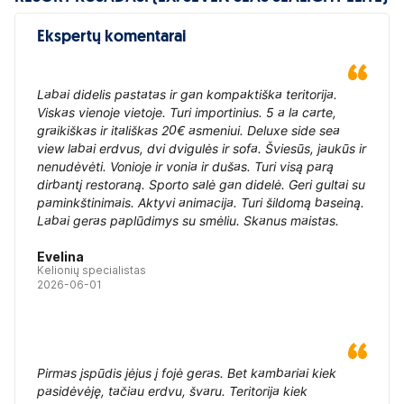
Ekspertų komentarai
Labai didelis pastatas ir gan kompaktiška teritorija.
Viskas vienoje vietoje. Turi importinius. 5 a la carte,
graikiškas ir itališkas 20€ asmeniui. Deluxe side sea
view labai erdvus, dvi dvigulės ir sofa. Šviesūs, jaukūs ir
nenudėvėti. Vonioje ir vonia ir dušas. Turi visą parą
dirbantį restoraną. Sporto salė gan didelė. Geri gultai su
paminkštinimais. Aktyvi animacija. Turi šildomą baseiną.
Labai geras paplūdimys su smėliu. Skanus maistas.
Evelina
Kelionių specialistas
2026-06-01
Pirmas įspūdis įėjus į fojė geras. Bet kambariai kiek
pasidėvėję, tačiau erdvu, švaru. Teritorija kiek