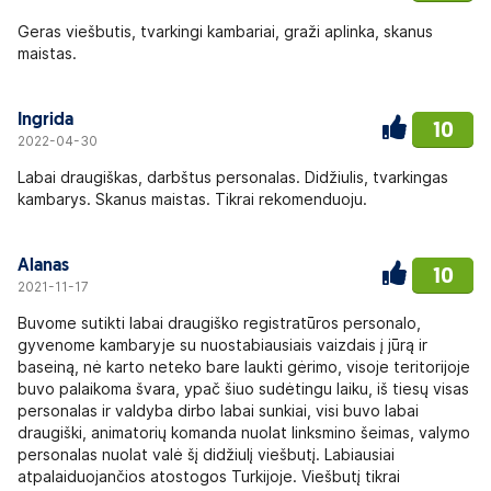
Geras viešbutis, tvarkingi kambariai, graži aplinka, skanus
maistas.
Ingrida
10
2022-04-30
Labai draugiškas, darbštus personalas. Didžiulis, tvarkingas
kambarys. Skanus maistas. Tikrai rekomenduoju.
Alanas
10
2021-11-17
Buvome sutikti labai draugiško registratūros personalo,
gyvenome kambaryje su nuostabiausiais vaizdais į jūrą ir
baseiną, nė karto neteko bare laukti gėrimo, visoje teritorijoje
buvo palaikoma švara, ypač šiuo sudėtingu laiku, iš tiesų visas
personalas ir valdyba dirbo labai sunkiai, visi buvo labai
draugiški, animatorių komanda nuolat linksmino šeimas, valymo
personalas nuolat valė šį didžiulį viešbutį. Labiausiai
atpalaiduojančios atostogos Turkijoje. Viešbutį tikrai