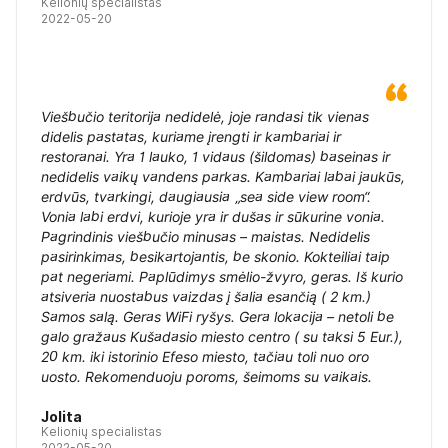
Kelionių specialistas
2022-05-20
Viešbučio teritorija nedidelė, joje randasi tik vienas
didelis pastatas, kuriame įrengti ir kambariai ir
restoranai. Yra 1 lauko, 1 vidaus (šildomas) baseinas ir
nedidelis vaikų vandens parkas. Kambariai labai jaukūs,
erdvūs, tvarkingi, daugiausia „sea side view room“.
Vonia labi erdvi, kurioje yra ir dušas ir sūkurine vonia.
Pagrindinis viešbučio minusas – maistas. Nedidelis
pasirinkimas, besikartojantis, be skonio. Kokteiliai taip
pat negeriami. Paplūdimys smėlio-žvyro, geras. Iš kurio
atsiveria nuostabus vaizdas į šalia esančią ( 2 km.)
Samos salą. Geras WiFi ryšys. Gera lokacija – netoli be
galo gražaus Kušadasio miesto centro ( su taksi 5 Eur.),
20 km. iki istorinio Efeso miesto, tačiau toli nuo oro
uosto. Rekomenduoju poroms, šeimoms su vaikais.
Jolita
Kelionių specialistas
2022-05-20