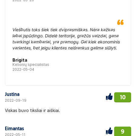
Viešbutis toks šiek tiek dviprasmiškas. Nėra kažkas
labai įspūdingo. Didelė teritorija, gražūs vaizdai, gana
tvarkingi kambariai, yra pramogų. Gal kiek ekonominis
variantas, bet jeigu klientas neišrankus galima siūlyti.
Brigita
Kelionių specialistas
2022-05-04
Justina
10
2022-09-19
Viskas buvo tiksliai ir aiškiai.
Eimantas
9
2022-05-11