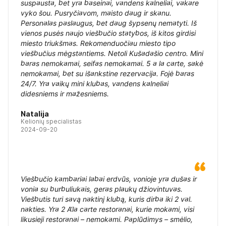
suspausta, bet yra baseinai, vandens kalneliai, vakare
vyko šou. Pusryčiavom, maisto daug ir skanu.
Personalas paslaugus, bet daug šypsenų nematyti. Iš
vienos pusės naujo viešbučio statybos, iš kitos girdisi
miesto triukšmas. Rekomenduočiau miesto tipo
viešbučius mėgstantiems. Netoli Kušadašio centro. Mini
baras nemokamai, seifas nemokamai. 5 a la carte, sakė
nemokamai, bet su išankstine rezervacija. Fojė baras
24/7. Yra vaikų mini klubas, vandens kalneliai
didesniems ir mažesniems.
Natalija
Kelionių specialistas
2024-09-20
Viešbučio kambariai labai erdvūs, vonioje yra dušas ir
vonia su burbuliukais, geras plaukų džiovintuvas.
Viešbutis turi savą naktinį klubą, kuris dirba iki 2 val.
nakties. Yra 2 A‘la carte restoranai, kurie mokami, visi
likusieji restoranai – nemokami. Paplūdimys – smėlio,