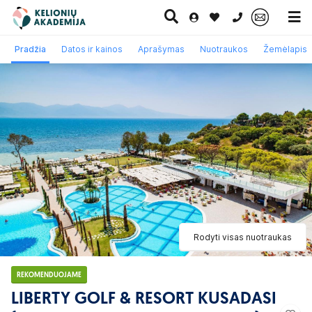
0 700 11007
Pradžia
Datos ir kainos
Aprašymas
Nuotraukos
Žemėlapis
Paskutinė
Pažintinės
Egzotinės
Kruizai
minutė
kelionės
kelionės
Rodyti visas nuotraukas
REKOMENDUOJAME
LIBERTY GOLF & RESORT KUSADASI