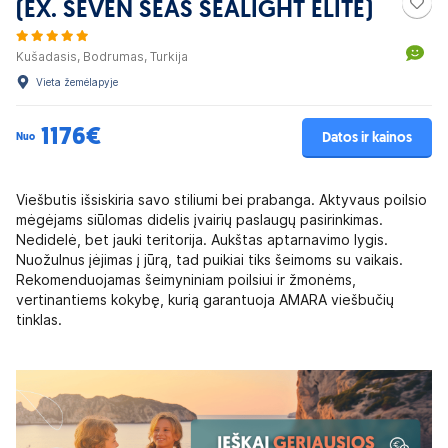
(EX. SEVEN SEAS SEALIGHT ELITE)
Kušadasis, Bodrumas, Turkija
Vieta žemėlapyje
1176€
Datos ir kainos
Nuo
Viešbutis išsiskiria savo stiliumi bei prabanga. Aktyvaus poilsio
mėgėjams siūlomas didelis įvairių paslaugų pasirinkimas.
Nedidelė, bet jauki teritorija. Aukštas aptarnavimo lygis.
Nuožulnus įėjimas į jūrą, tad puikiai tiks šeimoms su vaikais.
Rekomenduojamas šeimyniniam poilsiui ir žmonėms,
vertinantiems kokybę, kurią garantuoja AMARA viešbučių
tinklas.