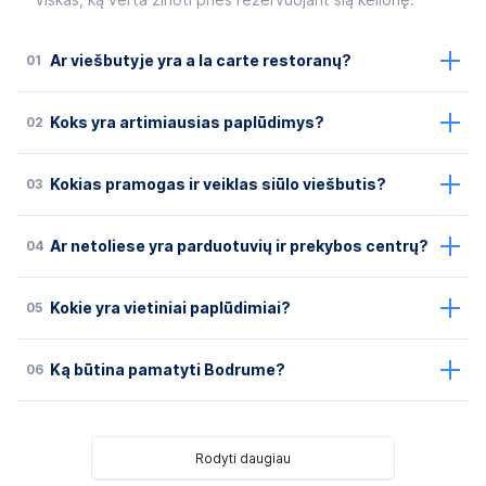
Viskas, ką verta žinoti prieš rezervuojant šią kelionę.
01
Ar viešbutyje yra a la carte restoranų?
02
Koks yra artimiausias paplūdimys?
03
Kokias pramogas ir veiklas siūlo viešbutis?
04
Ar netoliese yra parduotuvių ir prekybos centrų?
05
Kokie yra vietiniai paplūdimiai?
06
Ką būtina pamatyti Bodrume?
Rodyti daugiau