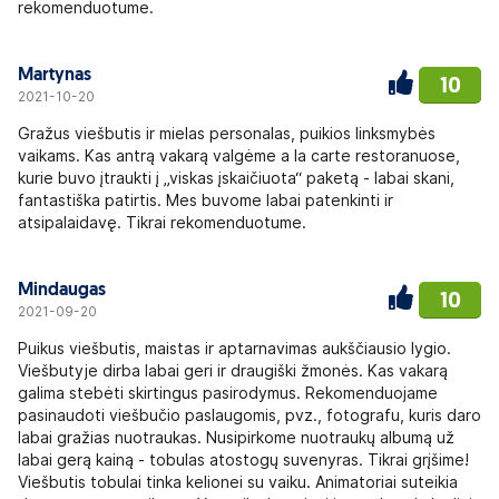
rekomenduotume.
Martynas
10
2021-10-20
Gražus viešbutis ir mielas personalas, puikios linksmybės
vaikams. Kas antrą vakarą valgėme a la carte restoranuose,
kurie buvo įtraukti į „viskas įskaičiuota“ paketą - labai skani,
fantastiška patirtis. Mes buvome labai patenkinti ir
atsipalaidavę. Tikrai rekomenduotume.
Mindaugas
10
2021-09-20
Puikus viešbutis, maistas ir aptarnavimas aukščiausio lygio.
Viešbutyje dirba labai geri ir draugiški žmonės. Kas vakarą
galima stebėti skirtingus pasirodymus. Rekomenduojame
pasinaudoti viešbučio paslaugomis, pvz., fotografu, kuris daro
labai gražias nuotraukas. Nusipirkome nuotraukų albumą už
labai gerą kainą - tobulas atostogų suvenyras. Tikrai grįšime!
Viešbutis tobulai tinka kelionei su vaiku. Animatoriai suteikia