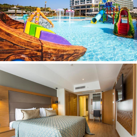
SPA procedūros už papildomą mokestį
vakariniai renginiai:
nemokamai
sauna:
nemokamai
pirtis:
nemokamai
smiginis:
nemokamai
pilatesas:
nemokamai
gyva muzika (tam tikromis dienomis):
nemokamai
vandens sporto priemonės:
už papildomą mokestį
masažas:
už papildomą mokestį
turkiška pirtis (pagal išankstinę rezervaciją):
nemokamai
aerobika:
nemokamai
treniruoklių salė:
nemokamai
pramoginiai renginiai:
nemokamai
stalo tenisas:
nemokamai
joga:
nemokamai
vandens aerobika:
nemokamai
sporto aikštelė:
nemokamai
Vaikai nuo 8 mėn. iki 3 metų:
lovelė: pagal atskirą užklausimą
vaikiška kėdutė - pagal atskirą užklausimą