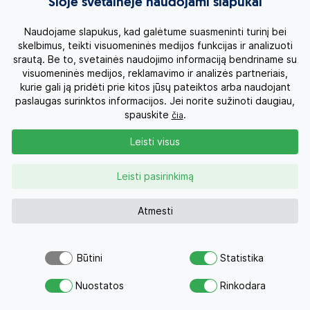
Šioje svetainėje naudojami slapukai
Naudojame slapukus, kad galėtume suasmeninti turinį bei
skelbimus, teikti visuomeninės medijos funkcijas ir analizuoti
Poilsinių kelionių pasiūlymai
srautą. Be to, svetainės naudojimo informaciją bendriname su
visuomeninės medijos, reklamavimo ir analizės partneriais,
kurie gali ją pridėti prie kitos jūsų pateiktos arba naudojant
paslaugas surinktos informacijos. Jei norite sužinoti daugiau,
spauskite
.
čia
Leisti visus
Leisti pasirinkimą
Turkija, Bodrumas
Atmesti
2026 Birželis - Spalis
Būtini
Statistika
Atostogos Bodrume, Turkijoje! Savaitės poilsis 5*
Atsiųsk užklausą
Nuostatos
Rinkodara
viešbutyje DUJA BODRUM su Ultra Viskas Įskaičiuota
Savo svajonių atostogoms