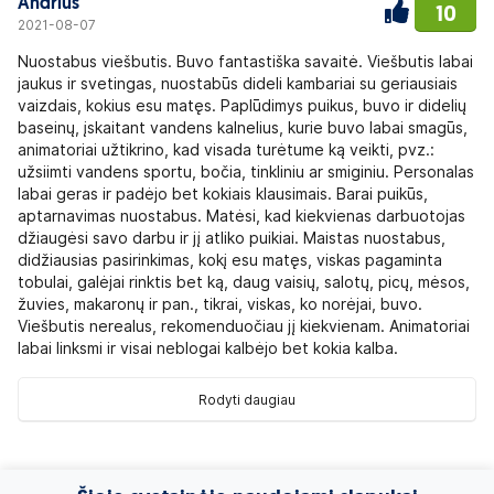
Andrius
10
2021-08-07
Nuostabus viešbutis. Buvo fantastiška savaitė. Viešbutis labai
jaukus ir svetingas, nuostabūs dideli kambariai su geriausiais
vaizdais, kokius esu matęs. Paplūdimys puikus, buvo ir didelių
baseinų, įskaitant vandens kalnelius, kurie buvo labai smagūs,
animatoriai užtikrino, kad visada turėtume ką veikti, pvz.:
užsiimti vandens sportu, bočia, tinkliniu ar smiginiu. Personalas
labai geras ir padėjo bet kokiais klausimais. Barai puikūs,
aptarnavimas nuostabus. Matėsi, kad kiekvienas darbuotojas
džiaugėsi savo darbu ir jį atliko puikiai. Maistas nuostabus,
didžiausias pasirinkimas, kokį esu matęs, viskas pagaminta
tobulai, galėjai rinktis bet ką, daug vaisių, salotų, picų, mėsos,
žuvies, makaronų ir pan., tikrai, viskas, ko norėjai, buvo.
Viešbutis nerealus, rekomenduočiau jį kiekvienam. Animatoriai
labai linksmi ir visai neblogai kalbėjo bet kokia kalba.
Rodyti daugiau