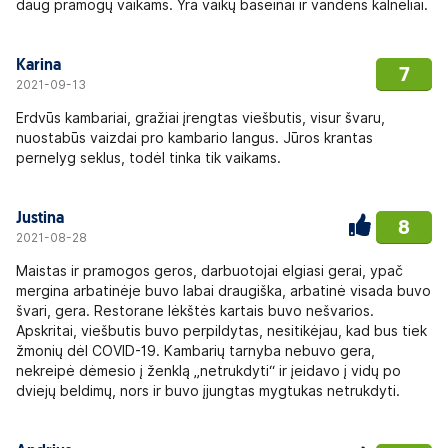
daug pramogų vaikams. Yra vaikų baseinai ir vandens kalneliai.
Karina
7
2021-09-13
Erdvūs kambariai, gražiai įrengtas viešbutis, visur švaru,
nuostabūs vaizdai pro kambario langus. Jūros krantas
pernelyg seklus, todėl tinka tik vaikams.
Justina
8
2021-08-28
Maistas ir pramogos geros, darbuotojai elgiasi gerai, ypač
mergina arbatinėje buvo labai draugiška, arbatinė visada buvo
švari, gera. Restorane lėkštės kartais buvo nešvarios.
Apskritai, viešbutis buvo perpildytas, nesitikėjau, kad bus tiek
žmonių dėl COVID-19. Kambarių tarnyba nebuvo gera,
nekreipė dėmesio į ženklą „netrukdyti“ ir įeidavo į vidų po
dviejų beldimų, nors ir buvo įjungtas mygtukas netrukdyti.