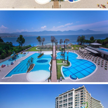
uždari baseinai: 1 (vienas iš jų Thalasso Therapy ir SPA
centre, už papildomą mokestį)
baseinai: 3 (atviri)
SPA centras
konferencijų salės: 4 (40-620 asm.)
prie baseino: paplūdimio rankšluosčiai:
nemokamai
prie baseino: skėčiai, gultai:
nemokamai
drabužių valymo paslaugos
a la carte restoranai: 5 (azijietiškas, tarptautinis, Pietų
Amerikos, Tolimųjų Rytų organiškas vegetariškas - pagal
išankstinę rezervaciją, nemokamai; Tolimųjų Rytų, italų,
žuvies, BBQ - pagal išankstinę rezervaciją, už papildomą
mokestį)
konditerija
vandens kalneliai: 5
gydytojo iškvietimas
belaidis internetas (visoje viešbučio
teritorijoje):
nemokamai
skalbykla už papildomą mokestį
kirpykla
parduotuvės
Pramogos ir sportas: