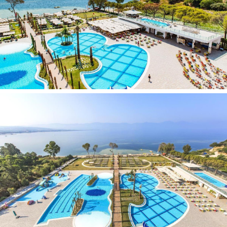
chalatas
grindys: laminatas
kosmetikos reikmenys
virdulys
televizorius: yra
pagalvių pasirinkimas
šlepetės
balkonas
dušas
plaukų džiovintuvas: yra
oro kondicionierius: centrinis
mini baras (vanduo, gaivieji gėrimai ir alus - kasdien)
rankšluosčių keitimas: kasdien
aptarnavimas numeriuose: visą parą, mokamai
lyginimo lenta: pagal atskirą užklausimą
telefonas
kavos/arbatos rinkinys
internetas: Wi-Fi:
nemokamai
Viešbučio teritorijoje:
restoranai: 1 (pagrindinis)
barai: 6