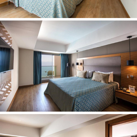
naktinis puodukas pagal atskirą užklausimą
pastatomas laiptelis prie kriauklės pagal užklausimą
kūdikių vonelė pagal atskirą užklausimą
Vaikams:
vaikų klubas (4-12 metų)
baseinas vaikams: atviras
pramoginiai renginiai vaikams
žaidimų aikštelė
vandens kalneliai: 3
pramoginiai renginiai vaikams
meniu vaikams
diskoteka vaikams
švediškas stalas vaikams
uždaras baseinas
Paplūdimys:
paplūdimyje: skėčiai, gultai:
nemokamai
paplūdimio rankšluosčiai::
nemokamai
baras paplūdimyje: yra
nuosavas
smėlio-žvyro