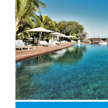
Vandens dviračiai
Baidarės
Irklentės
Nardymas (už papildomą mokestį)
Žvejyba (už papildomą mokestį)
Jėgos aitvarų sportas (už papildomą mokestį)
Paplūdimys:
Privatus
Smėlio
Skėčiai, gultai - nemokamai
Kontaktai:
Adresas:
MU, B14, Grand Gaube 30617, Mauricijus
Telefonas:
+230 209 2400