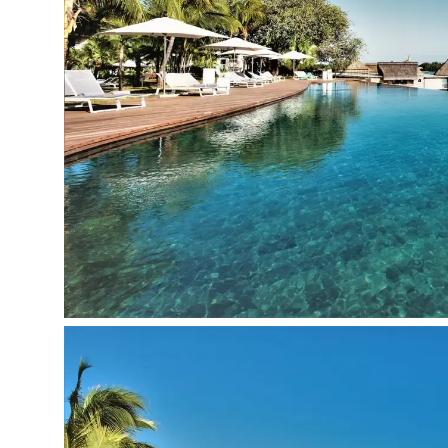
Viešbučio teritorijoje:
Pagrindinis restoranas
A'la carte restoranas
Baras
2 atviri baseinai
Prie baseino: skėčiai, gultai - nemokamai
Konferencijų salė
Parkingas
Belaidis internetas
Skalbimo paslaugos (už papildomą mokestį)
Pramogos ir sportas:
SPA centras (už papildomą mokestį)
Dviračių nuoma (už papildomą mokestį)
Teniso kortas
Teniso įranga (už papildomą mokestį)
Treniruoklių salė
Vandens aerobika