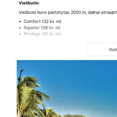
Viešbutis:
Viešbutis buvo pastatytas 2000 m, dalinai atnaujin
Comfort (32 kv. m)
Superior (38 kv. m)
Privilege (42 kv. m)
Viešbučio kategorija šalyje - 4*
Rody
Kambariuose:
Dušas
Plaukų džiovintuvas
Oro kondicionierius
Belaidis internetas
Seifas
Telefonas
Televizorius
Mini baras
Balkonas arba terasa