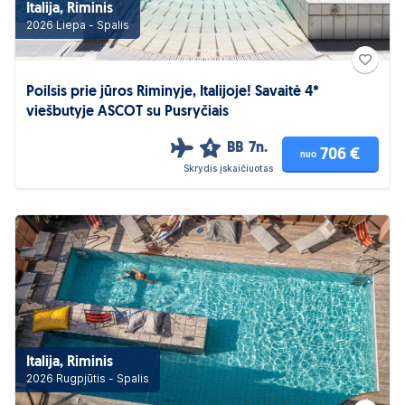
Italija, Riminis
2026 Liepa - Spalis
Poilsis prie jūros Riminyje, Italijoje! Savaitė 4*
viešbutyje ASCOT su Pusryčiais
BB
7n.
4
706 €
nuo
Skrydis įskaičiuotas
Italija, Riminis
2026 Rugpjūtis - Spalis