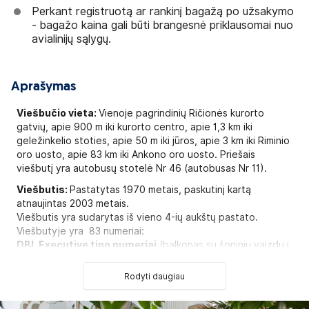
Perkant registruotą ar rankinį bagažą po užsakymo
- bagažo kaina gali būti brangesnė priklausomai nuo
avialinijų sąlygų.
Aprašymas
Viešbučio vieta:
Vienoje pagrindinių Ričionės kurorto
gatvių, apie 900 m iki kurorto centro, apie 1,3 km iki
geležinkelio stoties, apie 50 m iki jūros, apie 3 km iki Riminio
oro uosto, apie 83 km iki Ankono oro uosto. Priešais
viešbutį yra autobusų stotelė Nr 46 (autobusas Nr 11).
Viešbutis:
Pastatytas 1970 metais, paskutinį kartą
atnaujintas 2003 metais.
Viešbutis yra sudarytas iš vieno 4-ių aukštų pastato.
Viešbutyje yra 83 numeriai:
DBL Executive tipo numeriai
(balkonas su šoniniu vaizdu į
jūrą, maks. 4 asm., 18-20 kv.m),
DBL Executive Promo tipo numeriai
(balkonas su šoniniu
Rodyti daugiau
vaizdu į jūrą, maks. 2-4 asm., 18-20 kv.m),
DBL Junior tipo numeriai
(maks 3 asm., 18 kv.m),