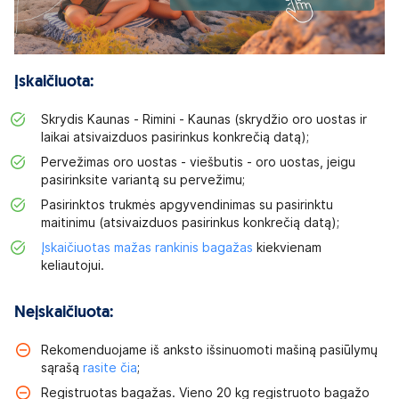
Įskaičiuota:
Skrydis Kaunas - Rimini - Kaunas (skrydžio oro uostas ir
laikai atsivaizduos pasirinkus konkrečią datą);
Pervežimas oro uostas - viešbutis - oro uostas, jeigu
pasirinksite variantą su pervežimu;
Pasirinktos trukmės apgyvendinimas su pasirinktu
maitinimu (atsivaizduos pasirinkus konkrečią datą);
Įskaičiuotas mažas rankinis bagažas
kiekvienam
keliautojui.
Neįskaičiuota:
Rekomenduojame iš anksto išsinuomoti mašiną pasiūlymų
sąrašą
rasite čia
;
Registruotas bagažas. Vieno 20 kg registruoto bagažo