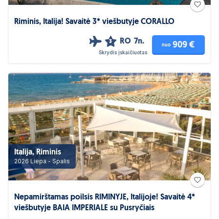
Riminis, Italija! Savaitė 3* viešbutyje CORALLO
RO
7n.
3
909 €
nuo
Skrydis įskaičiuotas
Italija, Riminis
2026 Liepa - Spalis
Nepamirštamas poilsis RIMINYJE, Italijoje! Savaitė 4*
viešbutyje BAIA IMPERIALE su Pusryčiais