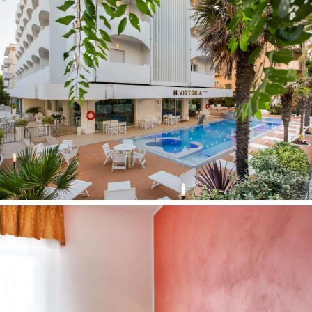
SGL Junior tipo numeriai
(maks. 1 asm., 12 kv.m)
.
Viešbučio teritorijoje:
Registratūra
Barai: 1 (Piano baras, Lobby baras - 24 valandas)
Konferencijų salės: 3 (150 asm)
Automobilių stovėjimo aikštelė už papildomą mokestį
Baseinai: 1
Belaidis internetas nemokamai
Televizijos salė
Liftas
Vaikams:
Vaikų klubas (nuo 3 metų, 12:30 - 14:30 ir 19:00 - 21:00)
Numeryje:
Seifas yra
Patalynės keitimas: kas antrą dieną
Oro kondicionierius: yra
Rankšluosčių keitimas: kasdien
Telefonas
Grindys: plytelės