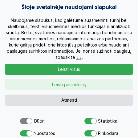
Egzotinės kelionės
Šioje svetainėje naudojami slapukai
Kruizai
Naudojame slapukus, kad galėtume suasmeninti turinį bei
skelbimus, teikti visuomeninės medijos funkcijas ir analizuoti
srautą. Be to, svetainės naudojimo informaciją bendriname su
Kelionės po Lietuvą
visuomeninės medijos, reklamavimo ir analizės partneriais,
kurie gali ją pridėti prie kitos jūsų pateiktos arba naudojant
Apie mus
paslaugas surinktos informacijos. Jei norite sužinoti daugiau,
spauskite
.
čia
Privatumo politika
Leisti visus
Vartotojų teisės
Leisti pasirinkimą
Kontaktai
Atmesti
Organizatoriaus licenzija
Būtini
Statistika
Atsiųsk užklausą
Užklausa
0 700 11007
Nuostatos
Rinkodara
Savo svajonių atostogoms