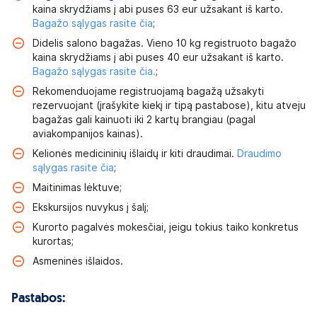
kaina skrydžiams į abi puses 63 eur užsakant iš karto.
Bagažo sąlygas rasite čia
;
Didelis salono bagažas. Vieno 10 kg registruoto bagažo
kaina skrydžiams į abi puses 40 eur užsakant iš karto.
Bagažo sąlygas rasite čia.
;
Rekomenduojame registruojamą bagažą užsakyti
rezervuojant (įrašykite kiekį ir tipą pastabose), kitu atveju
bagažas gali kainuoti iki 2 kartų brangiau (pagal
aviakompanijos kainas).
Kelionės medicininių išlaidų ir kiti draudimai.
Draudimo
sąlygas rasite čia
;
Maitinimas lėktuve;
Ekskursijos nuvykus į šalį;
Kurorto pagalvės mokesčiai, jeigu tokius taiko konkretus
kurortas;
Asmeninės išlaidos.
Pastabos: