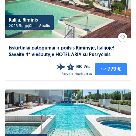
Italija, Riminis
2026 Rugpjūtis - Spalis
Išskirtiniai patogumai ir poilsis Riminyje, Italijoje!
Savaitė 4* viešbutyje HOTEL ARIA su Pusryčiais
BB
7n.
4
779 €
nuo
Skrydis įskaičiuotas