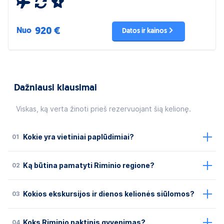
4
920 €
Nuo
Datos ir kainos
Dažniausi klausimai
Viskas, ką verta žinoti prieš rezervuojant šią kelionę.
01
Kokie yra vietiniai paplūdimiai?
02
Ką būtina pamatyti Riminio regione?
03
Kokios ekskursijos ir dienos kelionės siūlomos?
04
Koks Riminio naktinis gyvenimas?