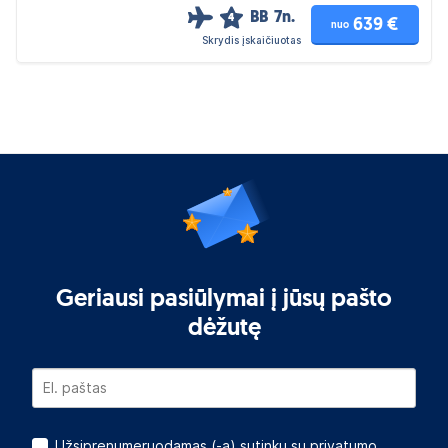
BB
7n.
4
639 €
nuo
Skrydis įskaičiuotas
Geriausi pasiūlymai į jūsų pašto
dėžutę
Užsiprenumeruodamas (-a) sutinku su
privatumo