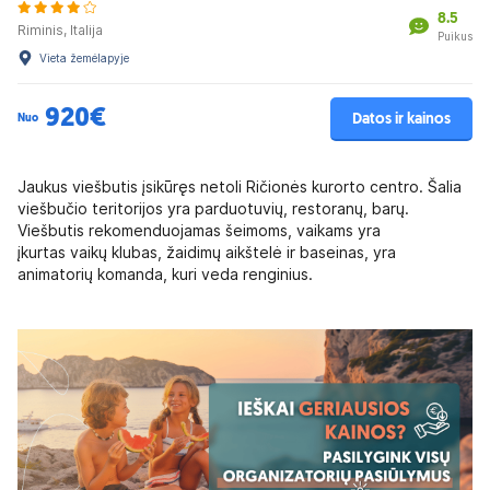
8.5
Riminis, Italija
Puikus
Vieta žemėlapyje
920€
Datos ir kainos
Nuo
Jaukus viešbutis įsikūręs netoli Ričionės kurorto centro. Šalia
viešbučio teritorijos yra parduotuvių, restoranų, barų.
Viešbutis rekomenduojamas šeimoms, vaikams yra
įkurtas vaikų klubas, žaidimų aikštelė ir baseinas, yra
animatorių komanda, kuri veda renginius.