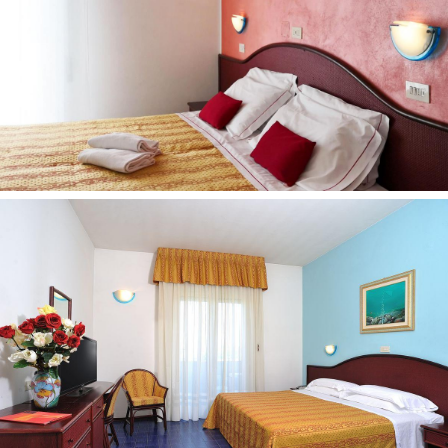
Numerių tvarkymas: kasdien
Plaukų džiovintuvas: numeryje, nemokamai
Kosmetinis veidrodis
Rusiški kanalai: 1
Mini baras 2
Internetas: Wi-Fi nemokamai
Vonia arba dušas
Televizorius: yra
Pramogos ir sportas:
Kosmetinės procedūros (pirties procedūros) už
papildomą mokestį
Masažas už papildomą mokestį
Dviračių nuoma nemokamai
Paplūdimys:
Smėlio (už 50 m nuo viešbučio)
Paplūdimyje: skėčiai, gultai už papildomą mokestį
Kontaktai:
Аdresas: Viale Gabriele D'Annunzio, 29, 47838 Riccione
RN, Italija
Telefonas: +39 0541 647540