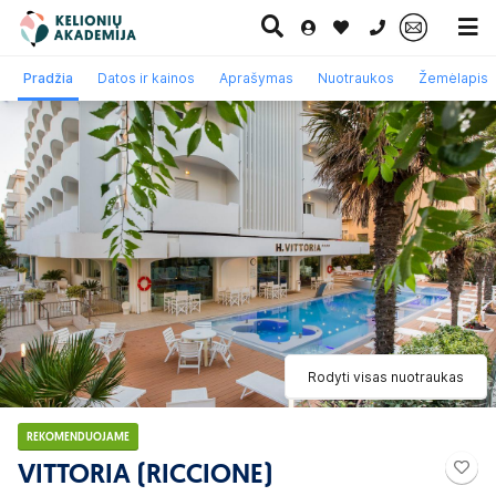
0 700 11007
Pradžia
Datos ir kainos
Aprašymas
Nuotraukos
Žemėlapis
Paskutinė
Pažintinės
Egzotinės
Kruizai
minutė
kelionės
kelionės
Rodyti visas nuotraukas
REKOMENDUOJAME
VITTORIA (RICCIONE)