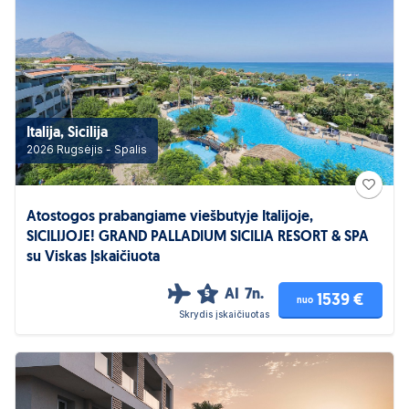
Italija, Sicilija
2026 Rugsėjis - Spalis
Atostogos prabangiame viešbutyje Italijoje,
SICILIJOJE! GRAND PALLADIUM SICILIA RESORT & SPA
su Viskas Įskaičiuota
AI
7n.
5
1539 €
nuo
Skrydis įskaičiuotas