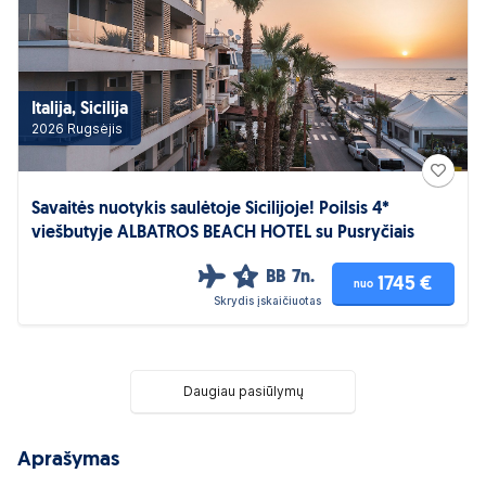
Italija, Sicilija
2026 Rugsėjis
Savaitės nuotykis saulėtoje Sicilijoje! Poilsis 4*
viešbutyje ALBATROS BEACH HOTEL su Pusryčiais
BB
7n.
4
1745 €
nuo
Skrydis įskaičiuotas
Daugiau pasiūlymų
Aprašymas