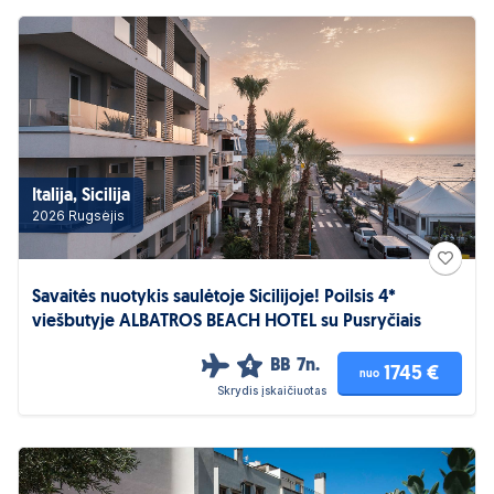
Italija, Sicilija
2026 Rugsėjis
Savaitės nuotykis saulėtoje Sicilijoje! Poilsis 4*
viešbutyje ALBATROS BEACH HOTEL su Pusryčiais
BB
7n.
4
1745 €
nuo
Skrydis įskaičiuotas