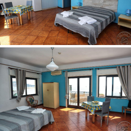
Аdresas:
Lungomare Tysandros, 76, 98035 Giardini
Naxos ME, Italija
Telefonas:
+39 0942 52194
Internetinė svetainė:
www.villapamar.it