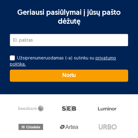
Geriausi pasiūlymai į jūsų pašto
dėžutę
Užsiprenumeruodamas (-a) sutinku su
privatumo
politika.
Noriu