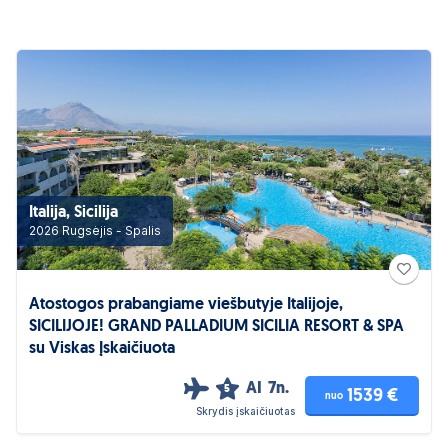
Italija, Sicilija
2026 Rugsėjis - Spalis
Atostogos prabangiame viešbutyje Italijoje,
SICILIJOJE! GRAND PALLADIUM SICILIA RESORT & SPA
su Viskas Įskaičiuota
AI
7n.
5
1539 €
nuo
Skrydis įskaičiuotas