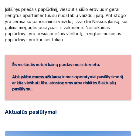
Įsikūręs priešais paplūdimį, viešbutis siūlo erdvius ir gerai
įrengtus apartamentus su nuostabiu vaizdu į jūrą. Ant stogo
yra terasa su panoraminiu vaizdu į Džardini Naksos įlanką, kur
galima mėgautis pusryčiais ir vakariene. Nemokamas
paplūdimys yra tiesiai priešais viešbutį, įrengtas mokamas
paplūdimys yra kur kas toliau.
Šis viešbutis neturi kainų pardavimui internetu.
Atsiųskite mums užklausą
ir mes operatyviai pasiūlysime šį
ar kitą viešbutį Jūsų atostogoms arba rinkitės iš aktualių
pasiūlymų.
Aktualūs pasiūlymai