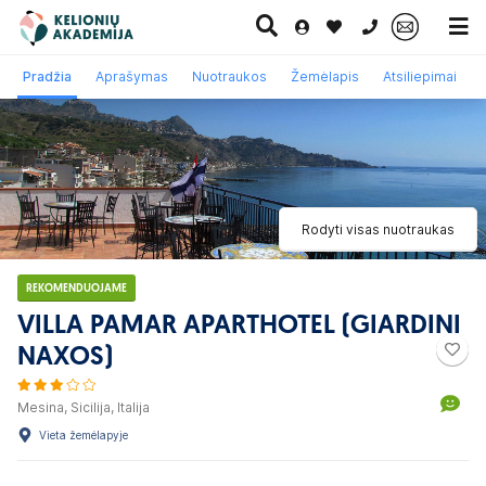
0 700 11007
Pradžia
Aprašymas
Nuotraukos
Žemėlapis
Atsiliepimai
Paskutinė
Pažintinės
Egzotinės
Kruizai
minutė
kelionės
kelionės
Rodyti visas nuotraukas
REKOMENDUOJAME
VILLA PAMAR APARTHOTEL (GIARDINI
NAXOS)
Mesina, Sicilija, Italija
Vieta žemėlapyje