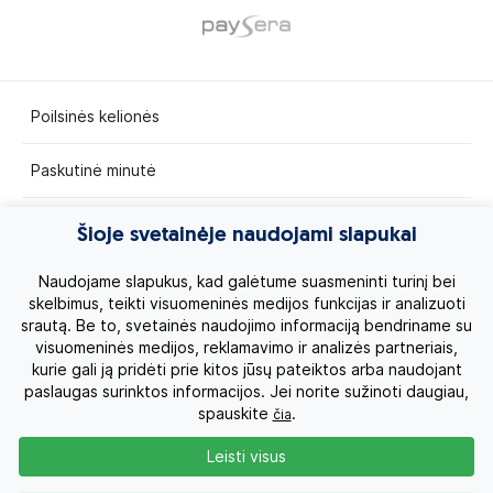
Poilsinės kelionės
Paskutinė minutė
Egzotinės kelionės
Šioje svetainėje naudojami slapukai
Kruizai
Naudojame slapukus, kad galėtume suasmeninti turinį bei
skelbimus, teikti visuomeninės medijos funkcijas ir analizuoti
srautą. Be to, svetainės naudojimo informaciją bendriname su
Kelionės po Lietuvą
visuomeninės medijos, reklamavimo ir analizės partneriais,
kurie gali ją pridėti prie kitos jūsų pateiktos arba naudojant
Apie mus
paslaugas surinktos informacijos. Jei norite sužinoti daugiau,
spauskite
.
čia
Privatumo politika
Leisti visus