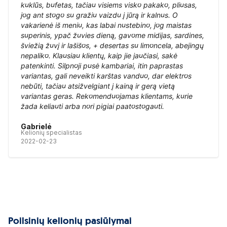
kuklūs, bufetas, tačiau visiems visko pakako, pliusas,
jog ant stogo su gražiu vaizdu į jūrą ir kalnus. O
vakarienė iš meniu, kas labai nustebino, jog maistas
superinis, ypač žuvies dieną, gavome midijas, sardines,
šviežią žuvį ir lašišos, + desertas su limoncela, abejingų
nepaliko. Klausiau klientų, kaip jie jaučiasi, sakė
patenkinti. Silpnoji pusė kambariai, itin paprastas
variantas, gali neveikti karštas vanduo, dar elektros
nebūti, tačiau atsižvelgiant į kainą ir gerą vietą
variantas geras. Rekomenduojamas klientams, kurie
žada keliauti arba nori pigiai paatostogauti.
Gabrielė
Kelionių specialistas
2022-02-23
Poilsinių kelionių pasiūlymai