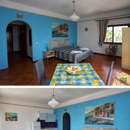
Patalynės keitimas: 1 kartą per savaitę
Oro kondicionierius: už papildomą mokestį
Rankšluosčių keitimas: 1 kartą per savaitę
Grindys: plytelės
Numerių tvarkymas: kasdien
Plaukų džiovintuvas: yra
Balkonas
Televizorius: palydovinė
Virtuvė
Dušas
Internetas: Wi-Fi nemokamai
Viešbučio teritorijoje:
Registratūra
Barai: 1
Restoranai: 1
Belaidis internetas nemokamai
Televizijos salė
Terasa
Liftas
Kontaktai: