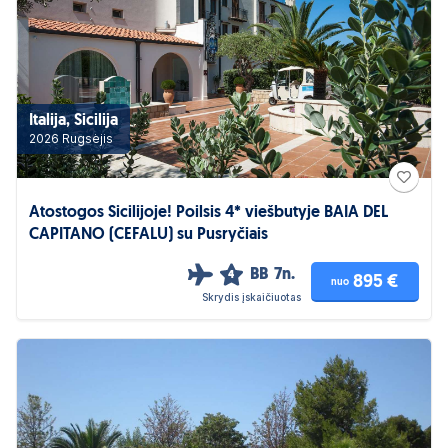
Italija, Sicilija
2026 Rugsėjis
Atostogos Sicilijoje! Poilsis 4* viešbutyje BAIA DEL
CAPITANO (CEFALU) su Pusryčiais
BB
7n.
4
895 €
nuo
Skrydis įskaičiuotas