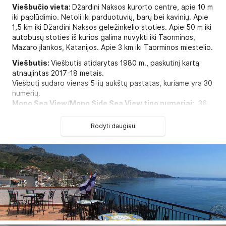
Viešbučio vieta:
Džardini Naksos kurorto centre, apie 10 m
iki paplūdimio. Netoli iki parduotuvių, barų bei kavinių. Apie
1,5 km iki Džardini Naksos geležinkelio stoties. Apie 50 m iki
autobusų stoties iš kurios galima nuvykti iki Taorminos,
Mazaro įlankos, Katanijos. Apie 3 km iki Taorminos miestelio.
Viešbutis:
Viešbutis atidarytas 1980 m., paskutinį kartą
atnaujintas 2017-18 metais.
Viešbutį sudaro vienas 5-ių aukštų pastatas, kuriame yra 30
numerių.
Mono Sea View/Mono Side Sea View tipo numeriai:
36
2
m
, maks. 2-3 asm., 1 miegamasis sujungtas su virtuve, el.
plytelė, valgomojo stalas, šaldytuvas, vonios kambarys su
Rodyti daugiau
dušu. Balkonas su šoniniu arba tiesioginiu vaizdu į jūrą.
Bilo Sea View/ Bilo Side Sea View tipo numeriai:
42-50
2
m
, maks 2-5 asm., 1-asis miegamasis sujungtas su virtuve,
el. plytelė, valgomojo stalas, šaldytuvas, 2-asis miegamasis
su viengulėmis arba dviaukštėmis lovomis arba sulankstoma
sofa, vonios kambarys su dušu. Balkonas su šoniniu arba
tiesioginiu vaizdu į jūrą.
Kambariuose:
Seifas yra