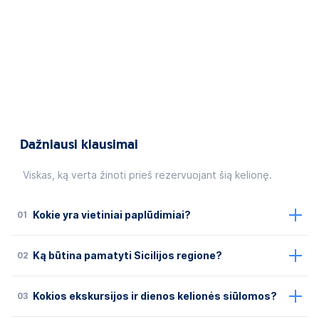
Dažniausi klausimai
Viskas, ką verta žinoti prieš rezervuojant šią kelionę.
01
Kokie yra vietiniai paplūdimiai?
02
Ką būtina pamatyti Sicilijos regione?
03
Kokios ekskursijos ir dienos kelionės siūlomos?