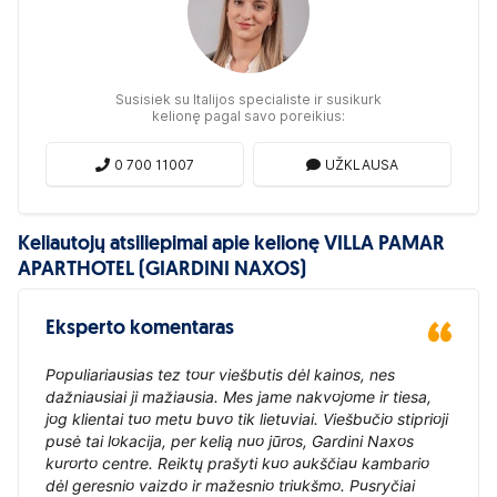
Susisiek su Italijos specialiste ir susikurk
kelionę pagal savo poreikius:
0 700 11007
UŽKLAUSA
Keliautojų atsiliepimai apie kelionę VILLA PAMAR
APARTHOTEL (GIARDINI NAXOS)
Eksperto komentaras
Populiariausias tez tour viešbutis dėl kainos, nes
dažniausiai ji mažiausia. Mes jame nakvojome ir tiesa,
jog klientai tuo metu buvo tik lietuviai. Viešbučio stiprioji
pusė tai lokacija, per kelią nuo jūros, Gardini Naxos
kurorto centre. Reiktų prašyti kuo aukščiau kambario
dėl geresnio vaizdo ir mažesnio triukšmo. Pusryčiai