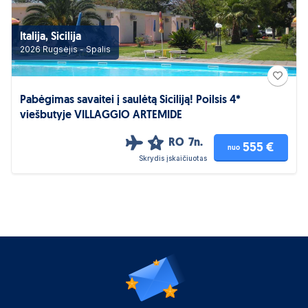
Italija, Sicilija
2026 Rugsėjis - Spalis
Pabėgimas savaitei į saulėtą Siciliją! Poilsis 4*
viešbutyje VILLAGGIO ARTEMIDE
RO
7n.
4
555 €
nuo
Skrydis įskaičiuotas