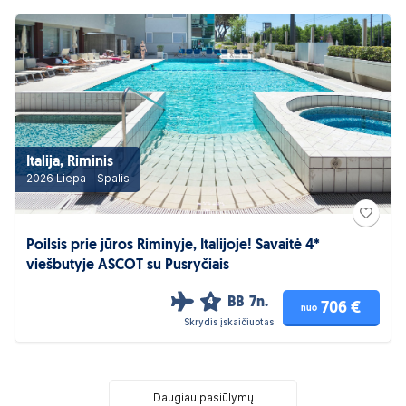
Italija, Riminis
2026 Liepa - Spalis
Poilsis prie jūros Riminyje, Italijoje! Savaitė 4*
viešbutyje ASCOT su Pusryčiais
BB
7n.
4
706 €
nuo
Skrydis įskaičiuotas
Daugiau pasiūlymų