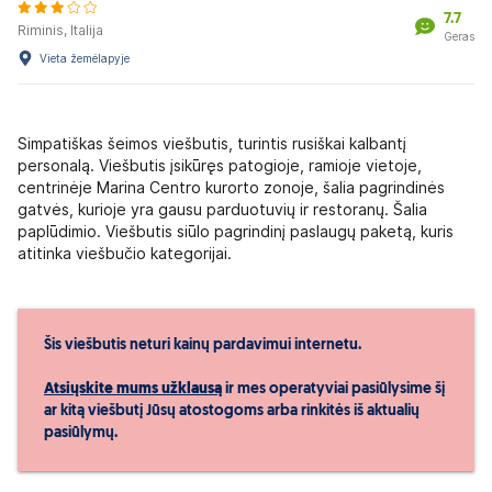
7.7
Riminis, Italija
Geras
Vieta žemėlapyje
Simpatiškas šeimos viešbutis, turintis rusiškai kalbantį
personalą. Viešbutis įsikūręs patogioje, ramioje vietoje,
centrinėje Marina Centro kurorto zonoje, šalia pagrindinės
gatvės, kurioje yra gausu parduotuvių ir restoranų. Šalia
paplūdimio. Viešbutis siūlo pagrindinį paslaugų paketą, kuris
atitinka viešbučio kategorijai.
Šis viešbutis neturi kainų pardavimui internetu.
Atsiųskite mums užklausą
ir mes operatyviai pasiūlysime šį
ar kitą viešbutį Jūsų atostogoms arba rinkitės iš aktualių
pasiūlymų.