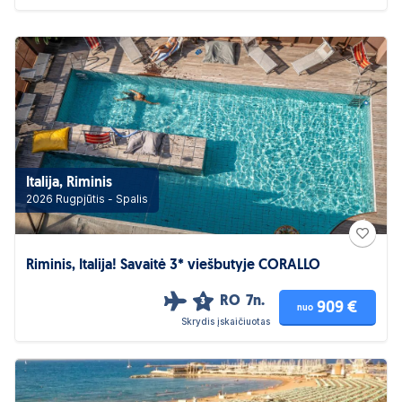
Italija, Riminis
2026 Rugpjūtis - Spalis
Riminis, Italija! Savaitė 3* viešbutyje CORALLO
RO
7n.
3
909 €
nuo
Skrydis įskaičiuotas