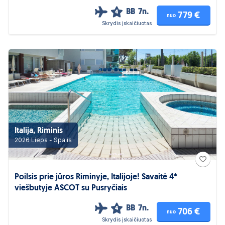
BB
7n.
4
779 €
nuo
Skrydis įskaičiuotas
Italija, Riminis
2026 Liepa - Spalis
Poilsis prie jūros Riminyje, Italijoje! Savaitė 4*
viešbutyje ASCOT su Pusryčiais
BB
7n.
4
706 €
nuo
Skrydis įskaičiuotas