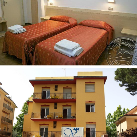
Barai: 1
Belaidis internetas nemokamai
Automobilių stovėjimo aikštelė nemokamai
Televizijos salė
Terasa
Liftas
Numeryje:
Seifas yra
Patalynės keitimas: kas 2 dienas
Oro kondicionierius: už papildomą mokestį
Šaldytuvas
Rankšluosčių keitimas: kasdien
Telefonas
Grindys: plytelės
Numerių tvarkymas: kasdien
Plaukų džiovintuvas: registratūroje, pagal atskirą
užklausimą, nemokamai
Dušas
Internetas: Wi-Fi nemokamai
Televizorius: yra
Balkonas ne visuose numeriuose