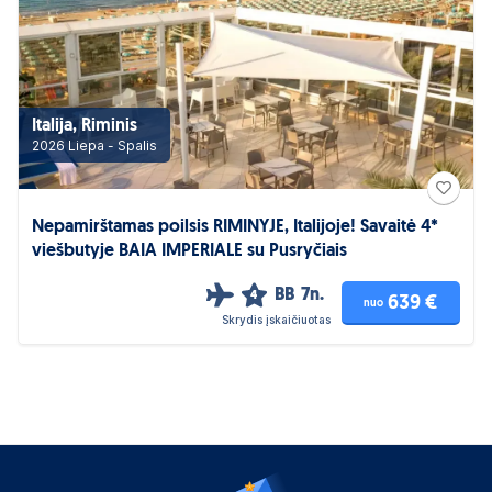
Italija, Riminis
2026 Liepa - Spalis
Nepamirštamas poilsis RIMINYJE, Italijoje! Savaitė 4*
viešbutyje BAIA IMPERIALE su Pusryčiais
BB
7n.
4
639 €
nuo
Skrydis įskaičiuotas