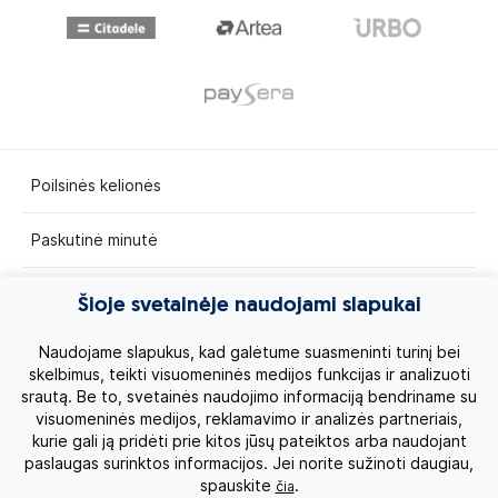
Poilsinės kelionės
Paskutinė minutė
Egzotinės kelionės
Šioje svetainėje naudojami slapukai
Kruizai
Naudojame slapukus, kad galėtume suasmeninti turinį bei
skelbimus, teikti visuomeninės medijos funkcijas ir analizuoti
srautą. Be to, svetainės naudojimo informaciją bendriname su
Kelionės po Lietuvą
visuomeninės medijos, reklamavimo ir analizės partneriais,
kurie gali ją pridėti prie kitos jūsų pateiktos arba naudojant
Apie mus
paslaugas surinktos informacijos. Jei norite sužinoti daugiau,
spauskite
.
čia