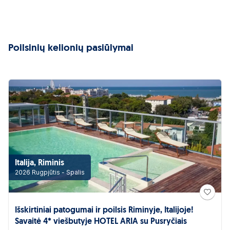
Poilsinių kelionių pasiūlymai
Italija, Riminis
2026 Rugpjūtis - Spalis
Išskirtiniai patogumai ir poilsis Riminyje, Italijoje!
Savaitė 4* viešbutyje HOTEL ARIA su Pusryčiais