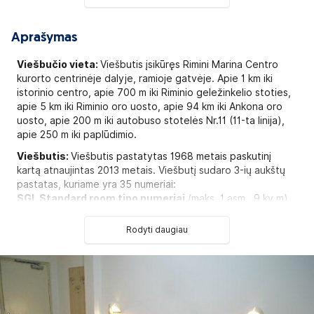
Aprašymas
Viešbučio vieta:
Viešbutis įsikūręs Rimini Marina Centro
kurorto centrinėje dalyje, ramioje gatvėje. Apie 1 km iki
istorinio centro, apie 700 m iki Riminio geležinkelio stoties,
apie 5 km iki Riminio oro uosto, apie 94 km iki Ankona oro
uosto, apie 200 m iki autobuso stotelės Nr.11 (11-ta linija),
apie 250 m iki paplūdimio.
Viešbutis:
Viešbutis pastatytas 1968 metais paskutinį
kartą atnaujintas 2013 metais. Viešbutį sudaro 3-ių aukštų
pastatas, kuriame yra 35 numeriai:
SGL Standard room tipo numeriai
(maks. 1 asm., 9 kv.m),
SGL Standard with balcony tipo numeriai
(balkonas,
maks. 1 asm., 9 kv.m),
Rodyti daugiau
DBL Standard tipo numeriai
(maks. 2-4 asm., 12-15 kv.m),
DBL Standard with balcony tipo numeriai
(maks. 2-4
asm., 12-15 kv.m).
Viešbučio teritorijoje:
Registratūra