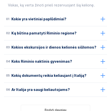
Viskas, ką verta žinoti prieš rezervuojant šią kelionę.
01
Kokie yra vietiniai paplūdimiai?
02
Ką būtina pamatyti Riminio regione?
03
Kokios ekskursijos ir dienos kelionės siūlomos?
04
Koks Riminio naktinis gyvenimas?
05
Kokių dokumentų reikia keliaujant į Italiją?
06
Ar Italija yra saugi keliautojams?
Rodyti daugiau