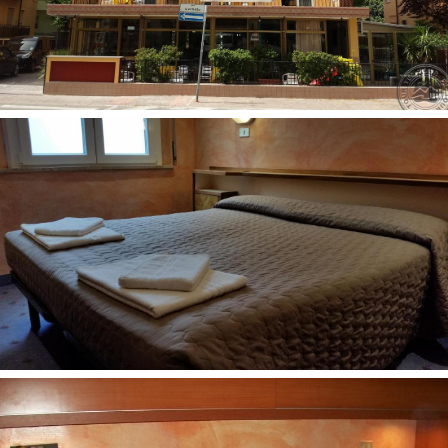
Kontaktai:
Аdresas: Viale Vittorio Veneto, 15, 47921 Rimini RN,
Italija
Telefonas: +39 0541 51338
Internetinė svetainė:
www.villaitala.com