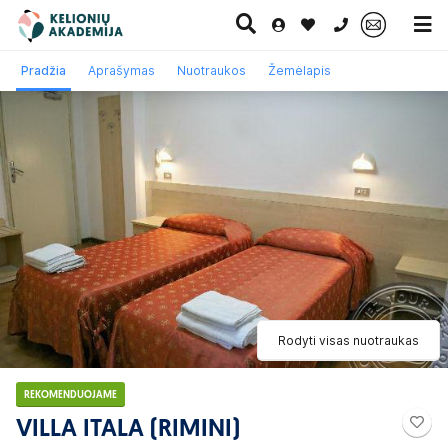
0 700 11007
Pradžia
Aprašymas
Nuotraukos
Žemėlapis
Paskutinė
Pažintinės
Egzotinės
Kruizai
minutė
kelionės
kelionės
Rodyti visas nuotraukas
REKOMENDUOJAME
VILLA ITALA (RIMINI)