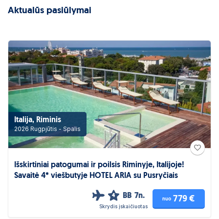
Aktualūs pasiūlymai
Italija, Riminis
2026 Rugpjūtis - Spalis
Išskirtiniai patogumai ir poilsis Riminyje, Italijoje!
Savaitė 4* viešbutyje HOTEL ARIA su Pusryčiais
BB
7n.
4
779 €
nuo
Skrydis įskaičiuotas