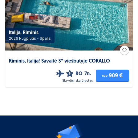
Italija, Riminis
2026 Rugpjūtis - Spalis
Riminis, Italija! Savaitė 3* viešbutyje CORALLO
RO
7n.
3
909 €
nuo
Skrydis įskaičiuotas