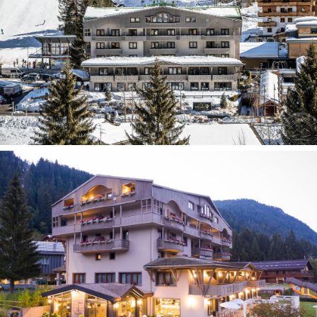
2
DBL Perla tipo numeriai
(26 m
, 2-3 asm., balkonas, 5-ame
arba 6-ame aukšte, nedidelė svetainės zona su žiemos
sodu, su vaizdu į kalnus ir ežerą);
2
Suite tipo numeriai
(30 m
, 2-4 asm., balkonas su vaizdu į
kalnus ir trasas, atskira svetainės zona, kai kurie numeriai su
sauna ir sūkurine vonia).
Galima atsiskaityti kortelėmis:
Visa, Masterсard
Apgyvendinimas su gyvūnais:
įmanomas, išskyrus DBL
Perla tipo numerius (už papildomą mokestį)
Adresas
:
Via Monte Spinale, 39 38086 Madonna di
Campiglio (Tn)
Viešbučio teritorijoje
restoranai: 1
garažas už papildomą mokestį
SPA centras (nemokamai)
registratūra (24 valandas)
uždari baseinai: 1 (su hidromasažu)
belaidis internetas nemokamai
slidžių/batų saugojimo kambarys (su batų džiovykla)