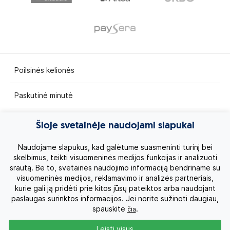
Poilsinės kelionės
Paskutinė minutė
Egzotinės kelionės
Šioje svetainėje naudojami slapukai
Kruizai
Naudojame slapukus, kad galėtume suasmeninti turinį bei
skelbimus, teikti visuomeninės medijos funkcijas ir analizuoti
srautą. Be to, svetainės naudojimo informaciją bendriname su
Kelionės po Lietuvą
visuomeninės medijos, reklamavimo ir analizės partneriais,
kurie gali ją pridėti prie kitos jūsų pateiktos arba naudojant
Apie mus
paslaugas surinktos informacijos. Jei norite sužinoti daugiau,
spauskite
.
čia
Privatumo politika
Leisti visus