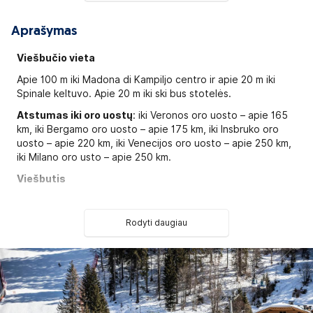
Aprašymas
Viešbučio vieta
Apie 100 m iki Madona di Kampiljo centro ir apie 20 m iki
Spinale keltuvo. Apie 20 m iki ski bus stotelės.
Atstumas iki oro uostų
: iki Veronos oro uosto – apie 165
km, iki Bergamo oro uosto – apie 175 km, iki Insbruko oro
uosto – apie 220 km, iki Venecijos oro uosto – apie 250 km,
iki Milano oro usto – apie 250 km.
Viešbutis
Viešbutį sudaro vienas 6-ių aukštų pastatas. Viso yra 61
numeris.
Rodyti daugiau
2
DBL Relax tipo numeriai
(20 m
, maks. 2 suaug. +1 vaikas
iki 10 metų, be balkono);
2
DBL Charme tipo numeriai:
(23 m
, 2-3 asm., balkonas, 2-
ame, 3-me arba 4-me aukšte, nedidelė svetainės zona, su
vaizdu į kalnus ir ežerą);