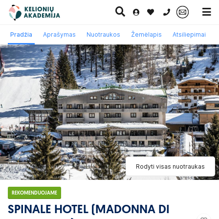
0 700 11007
Pradžia
Aprašymas
Nuotraukos
Žemėlapis
Atsiliepimai
Paskutinė
Pažintinės
Egzotinės
Kruizai
minutė
kelionės
kelionės
Rodyti visas nuotraukas
REKOMENDUOJAME
SPINALE HOTEL (MADONNA DI