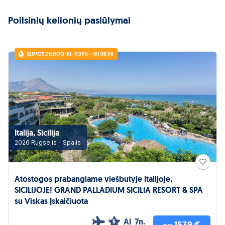
Poilsinių kelionių pasiūlymai
ŠEIMOS DIENOS! IKI -11.99% – IKI 08.06
Italija, Sicilija
2026 Rugsėjis - Spalis
Atostogos prabangiame viešbutyje Italijoje,
SICILIJOJE! GRAND PALLADIUM SICILIA RESORT & SPA
su Viskas Įskaičiuota
AI
7n.
5