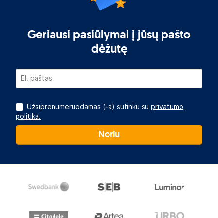
Geriausi pasiūlymai į jūsų pašto
dėžutę
Užsiprenumeruodamas (-a) sutinku su
privatumo
politika.
Noriu