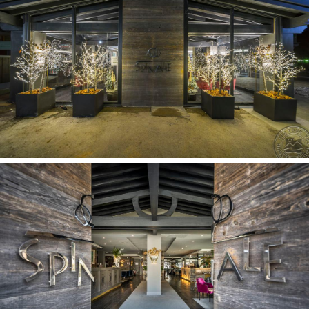
televizorius: palydovinė
šlepetės
Pramogos ir sportas
pirtis nemokamai
kosmetinės procedūros (pirties procedūros) už
papildomą mokestį
masažas už papildomą mokestį
treniruoklių salė nemokamai
sauna nemokamai (suomiška)