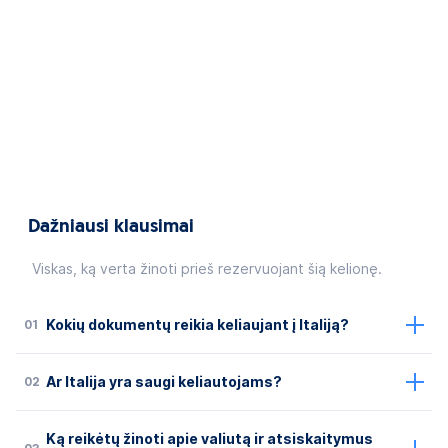
Dažniausi klausimai
Viskas, ką verta žinoti prieš rezervuojant šią kelionę.
01
Kokių dokumentų reikia keliaujant į Italiją?
02
Ar Italija yra saugi keliautojams?
Ką reikėtų žinoti apie valiutą ir atsiskaitymus