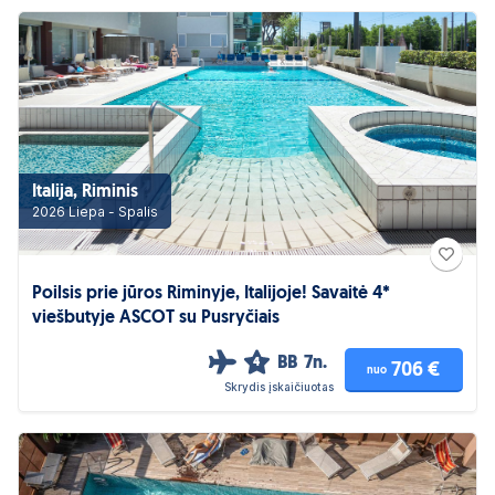
Italija, Riminis
2026 Liepa - Spalis
Poilsis prie jūros Riminyje, Italijoje! Savaitė 4*
viešbutyje ASCOT su Pusryčiais
BB
7n.
4
706 €
nuo
Skrydis įskaičiuotas