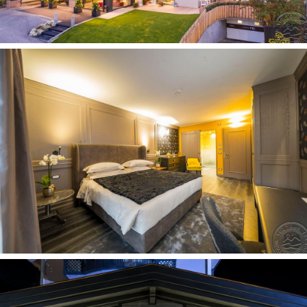
liftas
barai: 1
konferencijų salės: 1
Vaikams
auklė pagal atskirą užklausimą, už papildomą mokestį
Numeryje
plaukų džiovintuvas: yra
vonia arba dušas
numerių tvarkymas: kasdien
patalynės keitimas: 1 kartą per savaitę (savaitės
viduryje)
internetas: Wi-Fi nemokamai
mini baras 1
grindys: kiliminė danga (parketas)
chalatas
rankšluosčių keitimas: 1 kartą per savaitę (savaitės
viduryje)
telefonas
seifas yra
balkonas ne visuose numeriuose