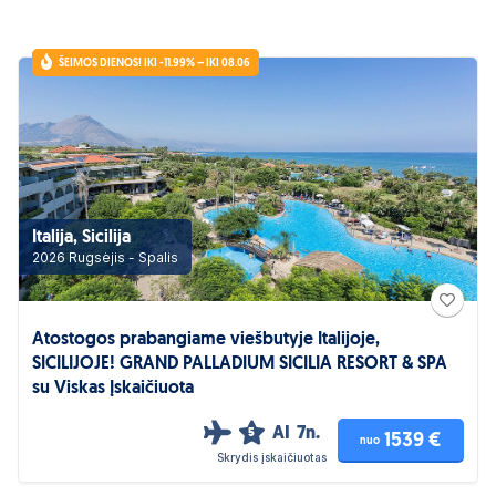
ŠEIMOS DIENOS! IKI -11.99% – IKI 08.06
Italija, Sicilija
2026 Rugsėjis - Spalis
Atostogos prabangiame viešbutyje Italijoje,
SICILIJOJE! GRAND PALLADIUM SICILIA RESORT & SPA
su Viskas Įskaičiuota
AI
7n.
5
1539 €
nuo
Skrydis įskaičiuotas