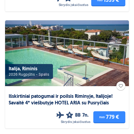
1539 €
nuo
Skrydis įskaičiuotas
Italija, Riminis
2026 Rugpjūtis - Spalis
Išskirtiniai patogumai ir poilsis Riminyje, Italijoje!
Savaitė 4* viešbutyje HOTEL ARIA su Pusryčiais
BB
7n.
4
779 €
nuo
Skrydis įskaičiuotas