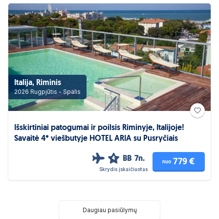
Italija, Riminis
2026 Rugpjūtis - Spalis
Išskirtiniai patogumai ir poilsis Riminyje, Italijoje!
Savaitė 4* viešbutyje HOTEL ARIA su Pusryčiais
BB
7n.
4
779 €
nuo
Skrydis įskaičiuotas
Daugiau pasiūlymų