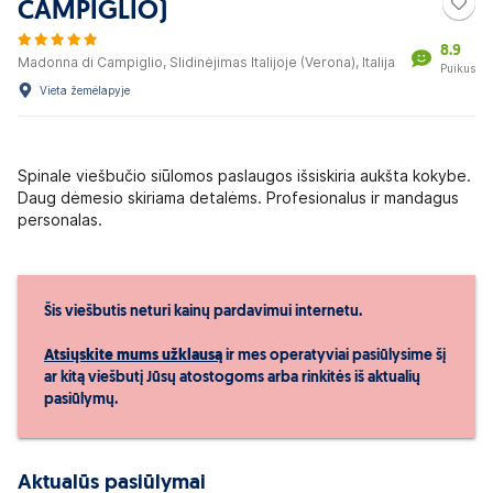
CAMPIGLIO)
8.9
Madonna di Campiglio, Slidinėjimas Italijoje (Verona), Italija
Puikus
Vieta žemėlapyje
Spinale viešbučio siūlomos paslaugos išsiskiria aukšta kokybe.
Daug dėmesio skiriama detalėms. Profesionalus ir mandagus
personalas.
Šis viešbutis neturi kainų pardavimui internetu.
Atsiųskite mums užklausą
ir mes operatyviai pasiūlysime šį
ar kitą viešbutį Jūsų atostogoms arba rinkitės iš aktualių
pasiūlymų.
Aktualūs pasiūlymai