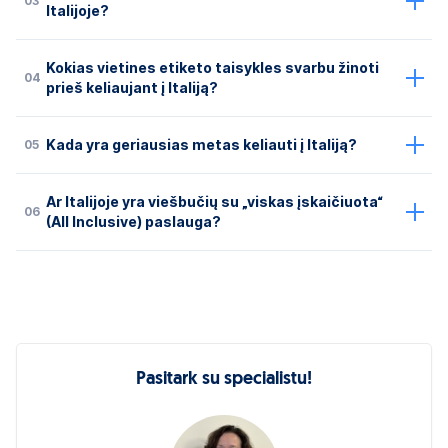
03
Italijoje?
Kokias vietines etiketo taisykles svarbu žinoti
04
prieš keliaujant į Italiją?
05
Kada yra geriausias metas keliauti į Italiją?
Ar Italijoje yra viešbučių su „viskas įskaičiuota“
06
(All Inclusive) paslauga?
Pasitark su specialistu!