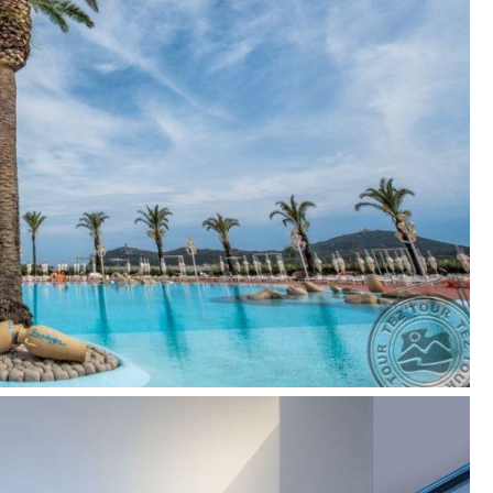
ildomą mokestį
mą mokestį
(07.00 - 01.00)
 Suite tipo numeriuose)