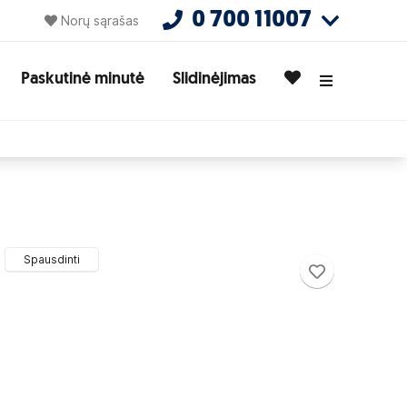
0 700 11007
Norų sąrašas
Paskutinė minutė
Slidinėjimas
Spausdinti