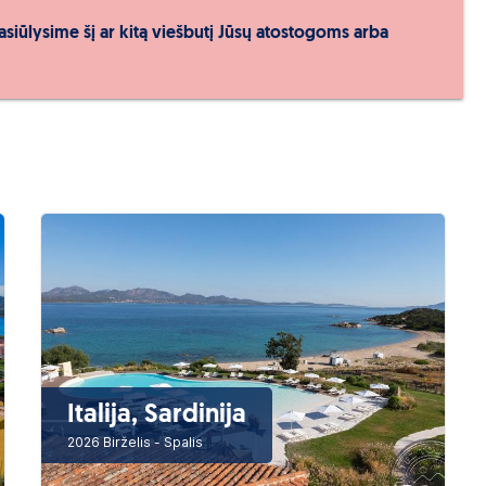
asiūlysime šį ar kitą viešbutį Jūsų atostogoms arba
Italija, Sardinija
2026 Birželis - Spalis