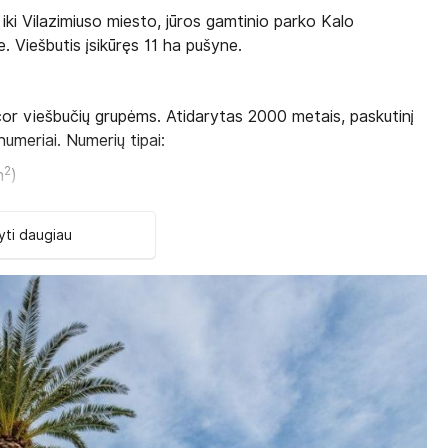
iki Vilazimiuso miesto, jūros gamtinio parko Kalo
e. Viešbutis įsikūręs 11 ha pušyne.
cor viešbučių grupėms. Atidarytas 2000 metais, paskutinį
umeriai. Numerių tipai:
2
m
)
2
5–35 m
)
ti daugiau
2
5 m
)
2
 25–35 m
)
2
30 m
)
2
–35 m
)
2
 m
)
2
m., 70 m
)
2
55 m
)
2
35 m
)
2
, 40 m
)