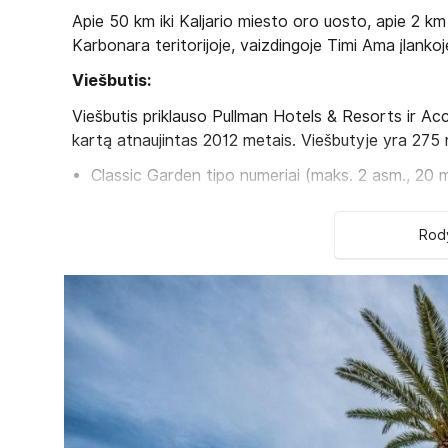
Apie 50 km iki Kaljario miesto oro uosto, apie 2 km 
Karbonara teritorijoje, vaizdingoje Timi Ama įlankoj
Viešbutis:
Viešbutis priklauso Pullman Hotels & Resorts ir Ac
kartą atnaujintas 2012 metais. Viešbutyje yra 275 n
Classic Garden tipo numeriai (maks. 2 asm., 20 
2
Classic Bay tipo numeriai (maks. 2 asm., 20 m
)
Superior Garden tipo numeriai (maks. 4 asm., 2
Rody
Superior Bay tipo numeriai (maks. 4 asm., 25–3
Executive Garden tipo numeriai (maks. 3 asm.,
Executive Bay tipo numeriai (maks. 3 asm., 25–
Deluxe Garden tipo numeriai (maks. 4 asm., 30
Deluxe Bay tipo numeriai (maks. 4 asm., 30–35
1 Suite Baldacchino tipo numeris (maks. 2+2 as
1 Suite Marina 1 tipo numeris (maks. 2+2 asm., 
1 Suite Marina 2 tipo numeris (maks. 2+1 asm., 
1 Suite Fiorentina tipo numeris (maks. 2+1 asm.