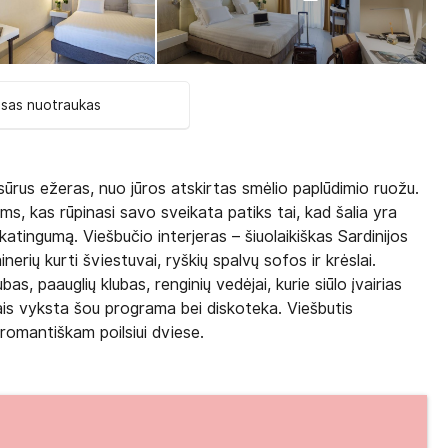
isas nuotraukas
a sūrus ežeras, nuo jūros atskirtas smėlio paplūdimio ruožu.
s, kas rūpinasi savo sveikata patiks tai, kad šalia yra
ikatingumą. Viešbučio interjeras – šiuolaikiškas Sardinijos
nerių kurti šviestuvai, ryškių spalvų sofos ir krėslai.
, paauglių klubas, renginių vedėjai, kurie siūlo įvairias
ais vyksta šou programa bei diskoteka. Viešbutis
romantiškam poilsiui dviese.