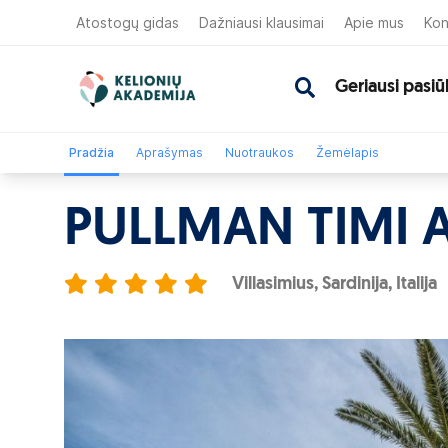
Atostogų gidas
Dažniausi klausimai
Apie mus
Kon
Geriausi pasiū
Pradžia
Aprašymas
Nuotraukos
Žemėlapis
PULLMAN TIMI A
Villasimius, Sardinija, Italija