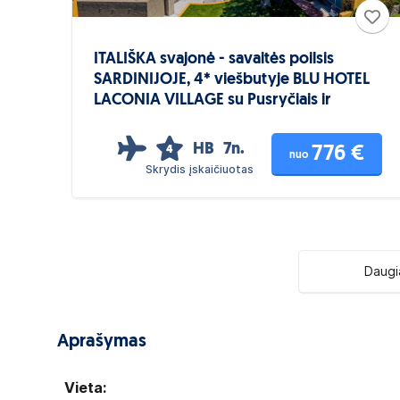
ITALIŠKA svajonė - savaitės poilsis
SARDINIJOJE, 4* viešbutyje BLU HOTEL
LACONIA VILLAGE su Pusryčiais ir
Vakarienėmis
HB
7n.
776 €
4
nuo
Skrydis įskaičiuotas
Daugi
Aprašymas
Vieta: