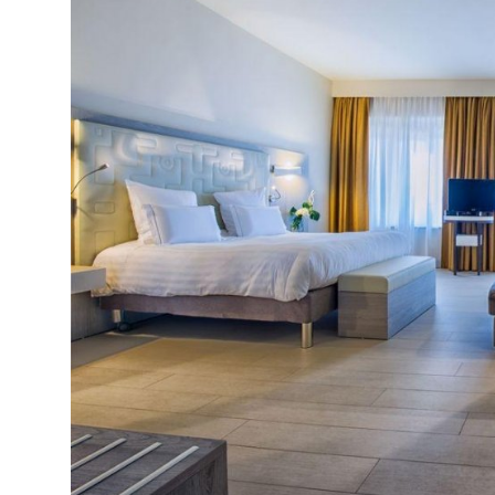
balkonas
Viešbučio teritorijoje:
restoranai: 3 (I Ginepri pietūs, vakarienė a la c
papildomą mokestį, La Veranda pusryčiai ir vakar
barai: 4
baseinai: 1 (atviras su gėlu vandeniu, 800 m2)
uždari baseinai: 1 (su jūros vandeniu 60 m2 SPA
SPA centras (už papildomą mokestį)
belaidis internetas -viešosiose vietose
prie baseino: paplūdimio rankšluosčiai: nemokama
terasa, skirta deginimuisi
seifas: nemokamai
automobilių nuoma (už papildomą mokestį)
verslo centras
spauda (laikraščių kioskas)
registratūra (24 valandas)
automobilių stovėjimo aikštelė (iki 100 asm.): n
amfiteatras (vakaro pramoginiams renginiams)