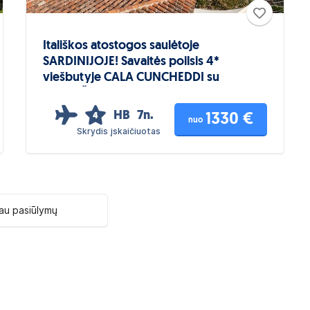
Itališkos atostogos saulėtoje
SARDINIJOJE! Savaitės poilsis 4*
viešbutyje CALA CUNCHEDDI su
PUSRYČIAIS
HB
7n.
1330 €
4
nuo
Skrydis įskaičiuotas
au pasiūlymų