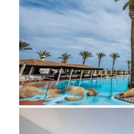
Viešbučio kategorija šalyje - 5*
Numeryje:
vonia arba dušas
chalatas
šlepetės
telefonas
plaukų džiovintuvas: yra
oro kondicionierius: yra
lyginimo lenta: pagal atskirą užklausimą, už pap
lygintuvas: pagal atskirą užklausimą, už papildo
internetas: Wi-Fi: nemokamai
seifas numeryje,: nemokamai
radijas
televizorius: yra
aptarnavimas numeriuose: už papildomą mokestį 
mini baras (užpildytas): už papildomą mokestį
kavos/arbatos rinkinys (tik Executive, Deluxe ir