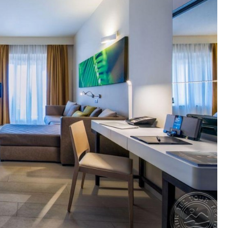
arte – už papildomą mokestį, Il Mediterraneo pietūs – už
ienė – maitinimo tipui НВ)
 centre, už papildomą mokestį)
i
emokamai