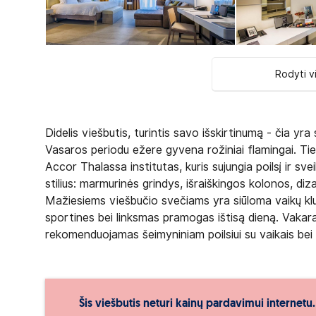
Rodyti v
Didelis viešbutis, turintis savo išskirtinumą - čia yr
Vasaros periodu ežere gyvena rožiniai flamingai. Tiem
Accor Thalassa institutas, kuris sujungia poilsį ir sve
stilius: marmurinės grindys, išraiškingos kolonos, dizai
Mažiesiems viešbučio svečiams yra siūloma vaikų klubas
sportines bei linksmas pramogas ištisą dieną. Vakar
rekomenduojamas šeimyniniam poilsiui su vaikais bei 
Šis viešbutis neturi kainų pardavimui internetu.