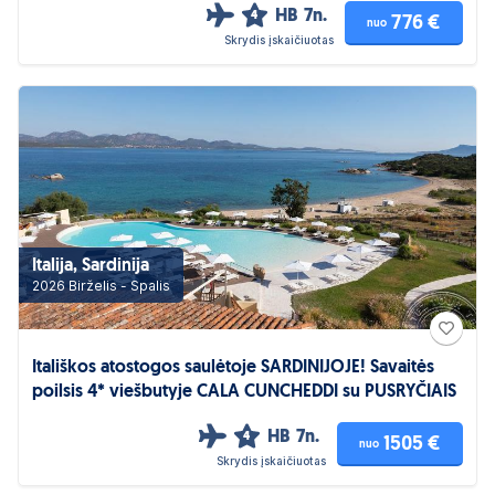
HB
7n.
4
776 €
nuo
Skrydis įskaičiuotas
Italija, Sardinija
2026 Birželis - Spalis
Itališkos atostogos saulėtoje SARDINIJOJE! Savaitės
poilsis 4* viešbutyje CALA CUNCHEDDI su PUSRYČIAIS
HB
7n.
4
1505 €
nuo
Skrydis įskaičiuotas