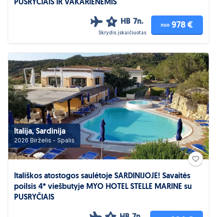
PUSRYČIAIS IR VAKARIENĖMIS
HB
7n.
4
978 €
nuo
Skrydis įskaičiuotas
Italija, Sardinija
2026 Birželis - Spalis
Itališkos atostogos saulėtoje SARDINIJOJE! Savaitės
poilsis 4* viešbutyje MYO HOTEL STELLE MARINE su
PUSRYČIAIS