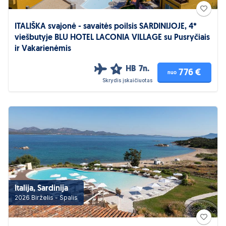
ITALIŠKA svajonė - savaitės poilsis SARDINIJOJE, 4*
viešbutyje BLU HOTEL LACONIA VILLAGE su Pusryčiais
ir Vakarienėmis
HB
7n.
4
776 €
nuo
Skrydis įskaičiuotas
Italija, Sardinija
2026 Birželis - Spalis