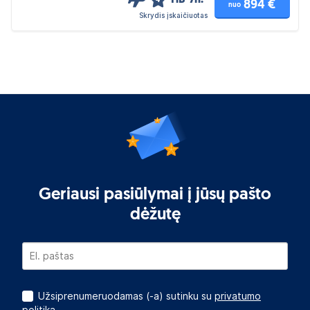
HB
7n.
4
894 €
nuo
Skrydis įskaičiuotas
Geriausi pasiūlymai į jūsų pašto
dėžutę
Užsiprenumeruodamas (-a) sutinku su
privatumo
politika.