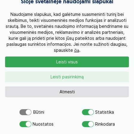
Šioje svetainėje naudojami slapukai
Kruizai
Naudojame slapukus, kad galėtume suasmeninti turinį bei
skelbimus, teikti visuomeninės medijos funkcijas ir analizuoti
srautą. Be to, svetainės naudojimo informaciją bendriname su
Kelionės po Lietuvą
visuomeninės medijos, reklamavimo ir analizės partneriais,
kurie gali ją pridėti prie kitos jūsų pateiktos arba naudojant
Apie mus
paslaugas surinktos informacijos. Jei norite sužinoti daugiau,
spauskite
.
čia
Privatumo politika
Leisti visus
Vartotojų teisės
Leisti pasirinkimą
Kontaktai
Atmesti
Organizatoriaus licenzija
Būtini
Statistika
Atsiųsk užklausą
Užklausa
0 700 11007
Nuostatos
Rinkodara
Savo svajonių atostogoms