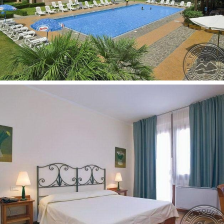
golfas (4 km): už papildomą mokestį
aerobika: nemokamai
SPA centras (3,5 km): už papildomą mokestį
vandens aerobika: nemokamai
vandens slidės: už papildomą mokestį
kanoja: už papildomą mokestį
pramoginiai renginiai (tame tarpe šou-programos):
nemokamai
stalo tenisas: nemokamai
šokių pamokos (Lotynų Amerikos): už papildomą mokestį
treniruoklių salė: nemokamai
Vaikams:
meniu vaikams
auklė pagal atskirą užklausimą, už papildomą mokestį
diskoteka vaikams (kiekvieną vakarą)
restoranas vaikams
vaikų klubas
žaidimų aikštelė
Paplūdimys:
nuosavas (700 m nuo viešbučio)
smėlio