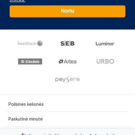
Noriu
Poilsinės kelionės
Paskutinė minutė
Egzotinės kelionės