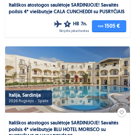
Itališkos atostogos saulėtoje SARDINIJOJE! Savaitės
poilsis 4* viešbutyje CALA CUNCHEDDI su PUSRYČIAIS
HB
7n.
4
1505 €
nuo
Skrydis įskaičiuotas
Italija, Sardinija
2026 Rugsėjis - Spalis
Itališkos atostogos saulėtoje SARDINIJOJE! Savaitės
poilsis 4* viešbutyje BLU HOTEL MORISCO su