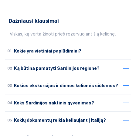
Dažniausi klausimai
Viskas, ką verta žinoti prieš rezervuojant šią kelionę.
01
Kokie yra vietiniai paplūdimiai?
02
Ką būtina pamatyti Sardinijos regione?
03
Kokios ekskursijos ir dienos kelionės siūlomos?
04
Koks Sardinijos naktinis gyvenimas?
05
Kokių dokumentų reikia keliaujant į Italiją?