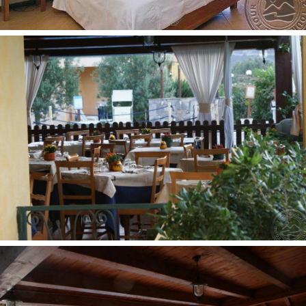
paplūdimyje: skėčiai, gultai: nemokamai
paplūdimio rankšluosčiai: už papildomą mokestį
autobusas iki paplūdimio: (kas 30 min nuo 09:00 iki 13:00
ir nuo 15:00 iki 19:00): nemokamai
Kontaktai:
Аdresas:
Località Campus, 49, 09049 Villasimius CA, Italija
Telefonas:
+39 070 791581
Internetinė svetainė:
www.piazzadispagnaviewhotels.com