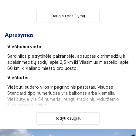
Daugiau pasiūlymų
Aprašymas
Viešbučio vieta:
Sardinijos pietrytinėje pakrantėje, apsuptas citrinmedžių ir
apelsinmedžių sodų, apie 2,5 km iki Vilasimius miestelio, apie
60 km iki Kaljario miesto oro uosto.
Viešbutis:
Viešbutį sudaro vilos ir pagrindinis pastatas. Visuose
Standard tipo numeriuose yra balkonas arba kiemelis.
Viešbutyje yra 54 numeriai įrengti tradiciniu Viduržemio
jūros regiono stiliumi:
Standard tipo numeriai (maks. 4 asm., 20–22 kv. m)
Rodyti daugiau
Viešbučio kategorija šalyje - 4*
Numeryje: