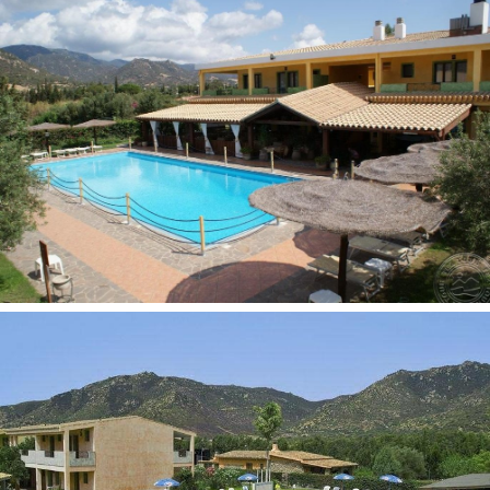
dušas
oro kondicionierius: yra
plaukų džiovintuvas: yra
telefonas
televizorius: palydovinė
seifas yra
mini baras (užpildymas pagal užklausimą): už papildomą
mokestį
balkonas/terasa
Viešbučio teritorijoje:
restoranai: 1
barai: 1
baseinai: 1 (atviras)
prie baseino: skėčiai, gultai : nemokamai
prie baseino: paplūdimio rankšluosčiai už papildomą
mokestį
automobilių stovėjimo aikštelė: nemokamai
belaidis internetas -registratūroje,: nemokamai
Pramogos ir sportas: