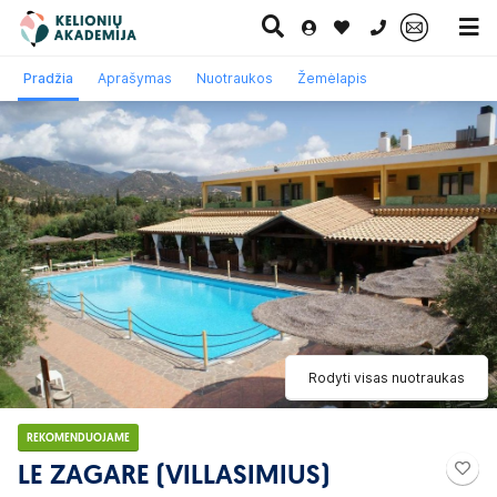
0 700 11007
Pradžia
Aprašymas
Nuotraukos
Žemėlapis
Paskutinė
Pažintinės
Egzotinės
Kruizai
minutė
kelionės
kelionės
Rodyti visas nuotraukas
REKOMENDUOJAME
LE ZAGARE (VILLASIMIUS)