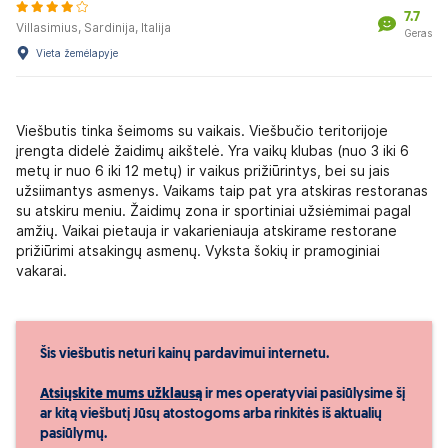
7.7
Villasimius, Sardinija, Italija
Geras
Vieta žemėlapyje
Viešbutis tinka šeimoms su vaikais. Viešbučio teritorijoje
įrengta didelė žaidimų aikštelė. Yra vaikų klubas (nuo 3 iki 6
metų ir nuo 6 iki 12 metų) ir vaikus prižiūrintys, bei su jais
užsiimantys asmenys. Vaikams taip pat yra atskiras restoranas
su atskiru meniu. Žaidimų zona ir sportiniai užsiėmimai pagal
amžių. Vaikai pietauja ir vakarieniauja atskirame restorane
prižiūrimi atsakingų asmenų. Vyksta šokių ir pramoginiai
vakarai.
Šis viešbutis neturi kainų pardavimui internetu.
Atsiųskite mums užklausą
ir mes operatyviai pasiūlysime šį
ar kitą viešbutį Jūsų atostogoms arba rinkitės iš aktualių
pasiūlymų.