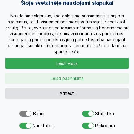
Egzotinės kelionės
Šioje svetainėje naudojami slapukai
Kruizai
Naudojame slapukus, kad galėtume suasmeninti turinį bei
skelbimus, teikti visuomeninės medijos funkcijas ir analizuoti
srautą. Be to, svetainės naudojimo informaciją bendriname su
Kelionės po Lietuvą
visuomeninės medijos, reklamavimo ir analizės partneriais,
kurie gali ją pridėti prie kitos jūsų pateiktos arba naudojant
Apie mus
paslaugas surinktos informacijos. Jei norite sužinoti daugiau,
spauskite
.
čia
Privatumo politika
Leisti visus
Vartotojų teisės
Leisti pasirinkimą
Kontaktai
Atmesti
Organizatoriaus licenzija
Būtini
Statistika
Atsiųsk užklausą
Užklausa
0 700 11007
Nuostatos
Rinkodara
Savo svajonių atostogoms