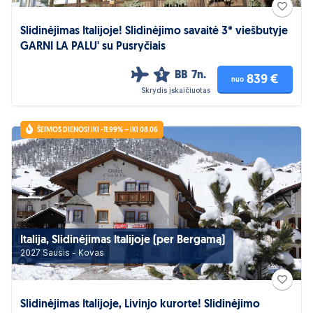
Slidinėjimas Italijoje! Slidinėjimo savaitė 3* viešbutyje
GARNI LA PALU' su Pusryčiais
BB
7n.
3
839 €
nuo
Skrydis įskaičiuotas
ŠEIMOS DIENOS! IKI -11.99% – IKI 08.06
Italija, Slidinėjimas Italijoje (per Bergamą)
2027 Sausis - Kovas
Slidinėjimas Italijoje, Livinjo kurorte! Slidinėjimo