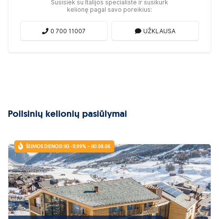
Susisiek su Italijos specialiste ir susikurk
kelionę pagal savo poreikius:
0 700 11007
UŽKLAUSA
Poilsinių kelionių pasiūlymai
ŠEIMOS DIENOS! IKI -11.99% – IKI 08.06