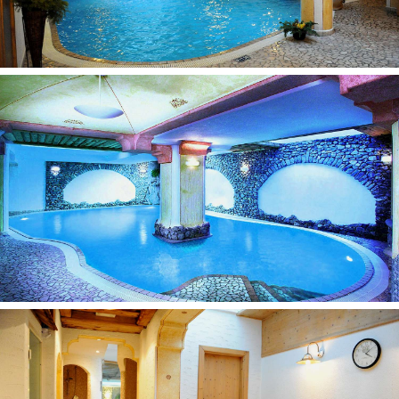
Maistas ir gėrimai viešbučio restoranuose, kavinėse ir
baruose, išvardintuose viešbučio aprašyme, yra tiekiami
viešbučio administracijos nustatyta tvarka ir yra mokami
priklausomai nuo užsisakyto maitinimo tipo
Kurorto mokesčiai mokami atvykus
Viešbučio aprašyme pateikta informacija bei viešbučio
teikiamų paslaugų sąrašas, laikas ir jų kainoraštis gali
keistis. SVARBU: kai kurios viešbučio siūlomos paslaugos
gali neveikti arba naudojimasis jomis bus ribojamas dėl
viešbučiams taikomų griežtų su COVID-19 susijusių
saugumo ir higienos reikalavimų. Atsižvelgiant į situaciją
konkrečioje šalyje ir joje taikomus reikalavimus, teikiamų
paslaugų apimtys gali nuolat keistis, todėl neturime
galimybės kiekvienu konkrečiu atveju nurodyti tikslių
ribojamų paslaugų kiekio ir pobūdžio. Detalesnės
informacijos teiraukitės viešbučio registratūroje
Oficialus viešbučio tinklalapis:
www.livigno.net