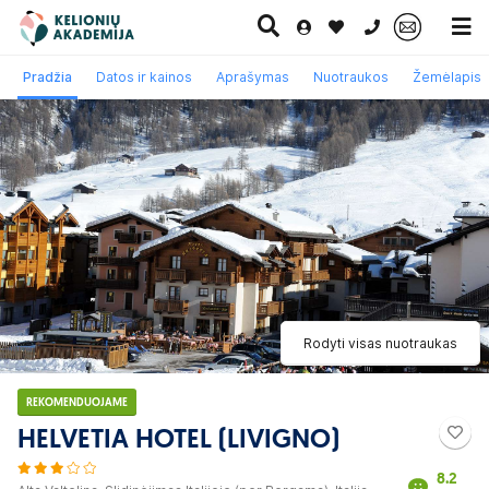
0 700 11007
Pradžia
Datos ir kainos
Aprašymas
Nuotraukos
Žemėlapis
Paskutinė
Pažintinės
Egzotinės
Kruizai
minutė
kelionės
kelionės
Rodyti visas nuotraukas
REKOMENDUOJAME
HELVETIA HOTEL (LIVIGNO)
8.2