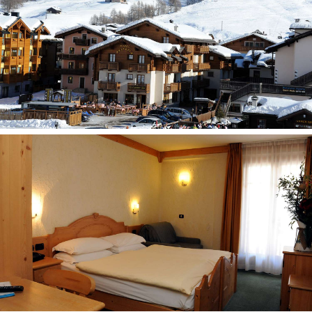
Baras hole (mokama)
TV kambarys
Bevielis internetas
Lagaminų saugojimo kambarys
Automobilių stovėjimo aikštelė
Garažas (mokama)
Liftas
Šildomas slidinėjimo inventoriaus kambarys
Dengtas baseinas
Viešbučio kategorija šalyje – 3*
Kambariai
Standartinis kambarys
Kambario plotas apie 17-23 kv.m
Vonia arba dušas
Tualetas
Bidė
Plaukų džiovintuvas
Chalatai (mokama)
Šlepetės (mokama)
Balkonas (ne visuose kambariuose)
Telefonas