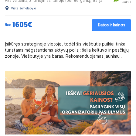
Alta Valtelina, Slidinėjimas Italijoje (per Bergamą), Italija
Puikus
Vieta žemėlapyje
1605€
Datos ir kainos
Nuo
Įsikūręs strateginėje vietoje, todėl šis viešbutis puikiai tinka
turistams mėgstantiems aktyvų poilsį: šalia keltuvo ir pėsčiųjų
zonoje. Viešbutyje yra baras. Rekomenduojamas jaunimui.