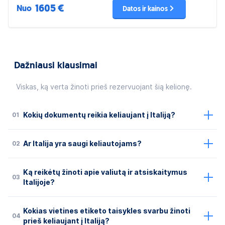
1605 €
Nuo
Datos ir kainos
Dažniausi klausimai
Viskas, ką verta žinoti prieš rezervuojant šią kelionę.
01
Kokių dokumentų reikia keliaujant į Italiją?
02
Ar Italija yra saugi keliautojams?
Ką reikėtų žinoti apie valiutą ir atsiskaitymus
03
Italijoje?
Kokias vietines etiketo taisykles svarbu žinoti
04
prieš keliaujant į Italiją?