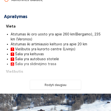
Aprašymas
Vieta
Atstumas iki oro uosto yra apie 260 km(Bergamo), 235
km (Veronos)
Atstumas iki artimiausio keltuvo yra apie 20 km
Viešbutis yra kurorto centre (Livinjo)
Šalia yra keltuvas
Šalia yra autobuso stotelė
Šalia yra slidinėjimo trasa
Viešbutis
Renovuota 2002 m.
Kambarių skaičius – 43
Rodyti daugiau
Restoranas
A'la carte restoranas (mokama)
Picerija (mokama)
Pusryčių kambarys
Kavinė (mokama)