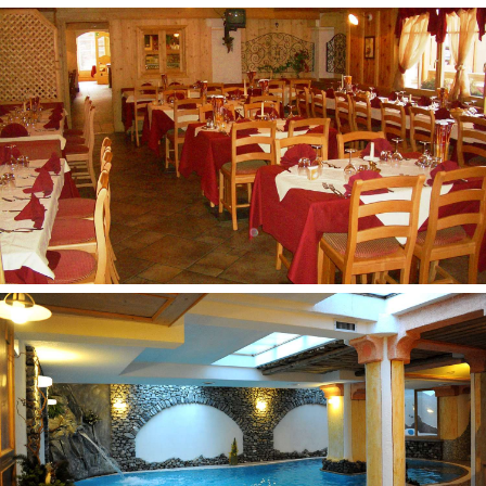
Televizorius
Seifas
Bevielis internetas (mokama)
Maksimalus apgyvendinimas – 3+1
Aktyvus poilsis
Masažas (mokama)
Sūkurinis baseinas (mokama)
Garinė pirtis
Sauna
Vaikams
Lovelės kūdikiams (pagal atskirą užklausimą)
Vaikiškos kėdutės restorane
Auklės paslaugos (pagal atskirą užklausimą, mokama)
Yra specialus valgiaraštis vaikams (pagal atskirą
užklausimą)
Maitinimas
Galimi maitinimo tipai: Pusryčiai ir vakarienė
Pastabos