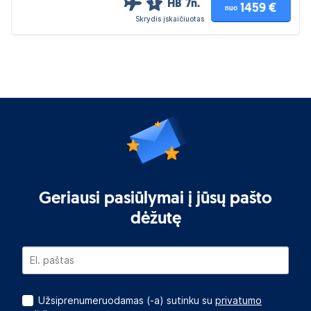
HB
7n.
3
1459 €
nuo
Skrydis įskaičiuotas
Geriausi pasiūlymai į jūsų pašto
dėžutę
Užsiprenumeruodamas (-a) sutinku su
privatumo