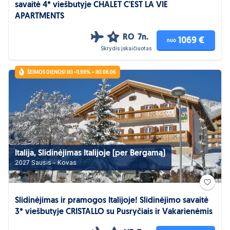
savaitė 4* viešbutyje CHALET C'EST LA VIE
APARTMENTS
RO
7n.
4
1069 €
nuo
Skrydis įskaičiuotas
ŠEIMOS DIENOS! IKI -11.99% – IKI 08.06
Italija, Slidinėjimas Italijoje (per Bergamą)
2027 Sausis - Kovas
Slidinėjimas ir pramogos Italijoje! Slidinėjimo savaitė
3* viešbutyje CRISTALLO su Pusryčiais ir Vakarienėmis