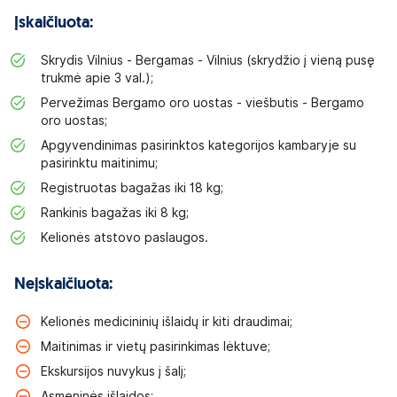
Įskaičiuota:
Skrydis Vilnius - Bergamas - Vilnius (skrydžio į vieną pusę
trukmė apie 3 val.);
Pervežimas Bergamo oro uostas - viešbutis - Bergamo
oro uostas;
Apgyvendinimas pasirinktos kategorijos kambaryje su
pasirinktu maitinimu;
Registruotas bagažas iki 18 kg;
Rankinis bagažas iki 8 kg;
Kelionės atstovo paslaugos.
Neįskaičiuota:
Kelionės medicininių išlaidų ir kiti draudimai;
Maitinimas ir vietų pasirinkimas lėktuve;
Ekskursijos nuvykus į šalį;
Asmeninės išlaidos;