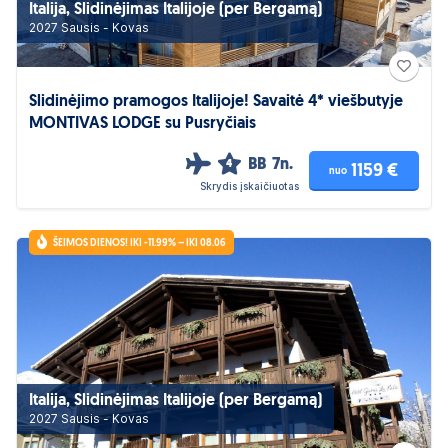
Italija, Slidinėjimas Italijoje (per Bergamą)
2027 Sausis - Kovas
Slidinėjimo pramogos Italijoje! Savaitė 4* viešbutyje
MONTIVAS LODGE su Pusryčiais
BB
7n.
4
1159 €
nuo
Skrydis įskaičiuotas
ŠEIMOS DIENOS! IKI -11.99% – IKI 08.06
Italija, Slidinėjimas Italijoje (per Bergamą)
2027 Sausis - Kovas