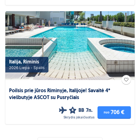
Italija, Riminis
2026 Liepa - Spalis
Poilsis prie jūros Riminyje, Italijoje! Savaitė 4*
viešbutyje ASCOT su Pusryčiais
BB
7n.
4
706 €
nuo
Skrydis įskaičiuotas