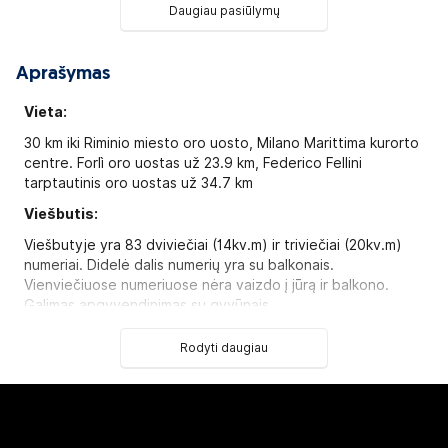
Daugiau pasiūlymų
Aprašymas
Vieta:
30 km iki Riminio miesto oro uosto, Milano Marittima kurorto
centre. Forlì oro uostas už 23.9 km, Federico Fellini
tarptautinis oro uostas už 34.7 km
Viešbutis:
Viešbutyje yra 83 dviviečiai (14kv.m) ir triviečiai (20kv.m)
numeriai. Didelė dalis numerių yra su balkonais.
Vienviečiuose numeriuose nėra vaizdo į jūrą ir balkono.
Galimas apgyvendinimas su gyvūnais.
Numeryje:
Rodyti daugiau
telefonas
plaukų džiovintuvas: yra
vonios kambarys
seifas yra
televizorius: yra