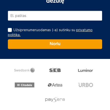
dėžutę
Užsiprenumeruodamas (-a) sutinku su
privatumo
politika.
Noriu