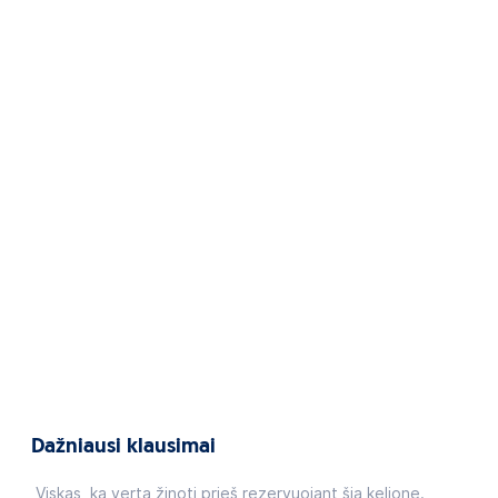
Dažniausi klausimai
Viskas, ką verta žinoti prieš rezervuojant šią kelionę.