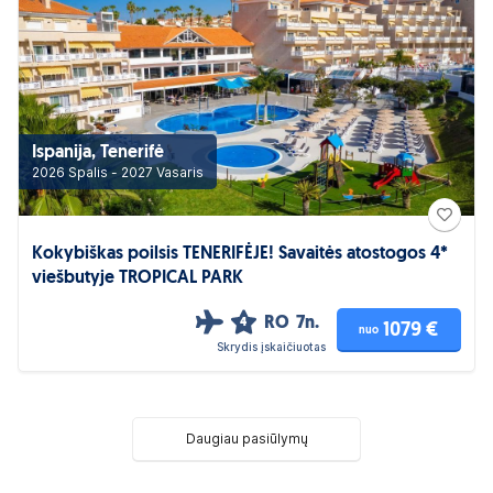
Ispanija, Tenerifė
2026 Spalis - 2027 Vasaris
Kokybiškas poilsis TENERIFĖJE! Savaitės atostogos 4*
viešbutyje TROPICAL PARK
RO
7n.
4
1079 €
nuo
Skrydis įskaičiuotas
Daugiau pasiūlymų