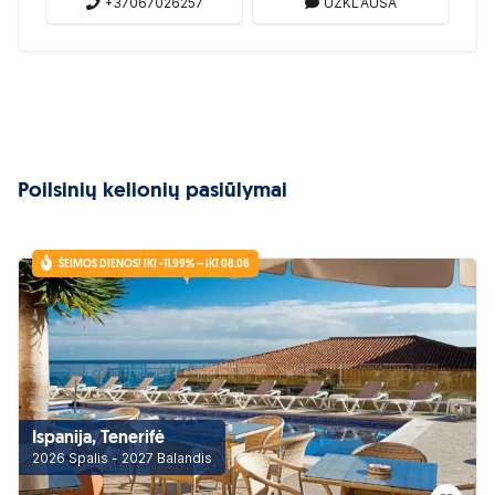
+37067026257
UŽKLAUSA
Poilsinių kelionių pasiūlymai
ŠEIMOS DIENOS! IKI -11.99% – IKI 08.06
Ispanija, Tenerifė
2026 Spalis - 2027 Balandis