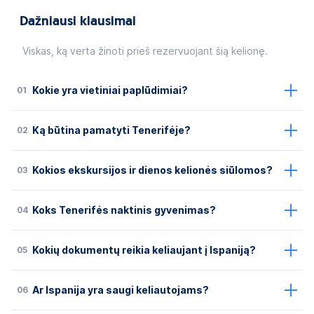
Dažniausi klausimai
Viskas, ką verta žinoti prieš rezervuojant šią kelionę.
01
Kokie yra vietiniai paplūdimiai?
02
Ką būtina pamatyti Tenerifėje?
03
Kokios ekskursijos ir dienos kelionės siūlomos?
04
Koks Tenerifės naktinis gyvenimas?
05
Kokių dokumentų reikia keliaujant į Ispaniją?
06
Ar Ispanija yra saugi keliautojams?