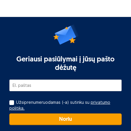
Geriausi pasiūlymai į jūsų pašto
dėžutę
Užsiprenumeruodamas (-a) sutinku su
privatumo
politika.
Noriu