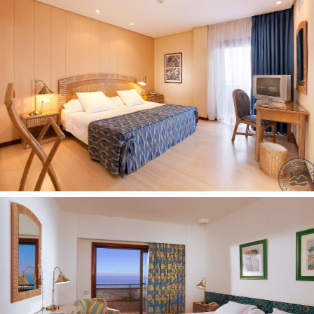
Paplūdimys
miesto (Playa del Jardin)
smėlio
paplūdimyje: skėčiai, gultai už papildomą mokestį
Numeryje
plaukų džiovintuvas: yra
numerių tvarkymas: kasdien
seifas numeryje, už papildomą mokestį
balkonas
oro kondicionierius: yra (dirba priklausomai nuo sezono)
telefonas (už papildomą mokestį)
vonios reikmenys
mini baras 1
televizorius: palydovinė
rankšluosčių keitimas: pagal atskirą užklausimą
televizorius: yra
internetas: Wi-Fi registratūroje, už papildomą mokestį
vonios kambarys
Vaikams