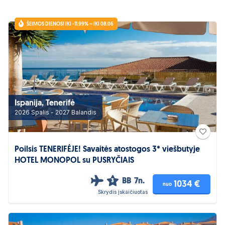
ŠEIMOS DIENOS! IKI -11.99% – IKI 08.06
Ispanija, Tenerifė
2026 Spalis - 2027 Balandis
Poilsis TENERIFĖJE! Savaitės atostogos 3* viešbutyje
HOTEL MONOPOL su PUSRYČIAIS
BB
7n.
3
1034 €
nuo
Skrydis įskaičiuotas