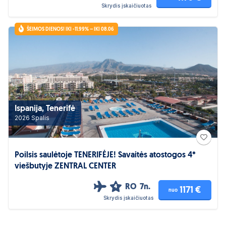
Skrydis įskaičiuotas
ŠEIMOS DIENOS! IKI -11.99% – IKI 08.06
Ispanija, Tenerifė
2026 Spalis
Poilsis saulėtoje TENERIFĖJE! Savaitės atostogos 4*
viešbutyje ZENTRAL CENTER
RO
7n.
4
1171 €
nuo
Skrydis įskaičiuotas