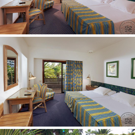
vaikų klubas (nuo 4 iki 12 metų)
pramoginiai renginiai vaikams
baseinas vaikams: yra
auklė pagal atskirą užklausimą, už papildomą mokestį
žaidimų aikštelė
diskoteka vaikams
Vaikai nuo 8 mėn. iki 3 metų
lovelė: pagal atskirą užklausimą, nemokamai