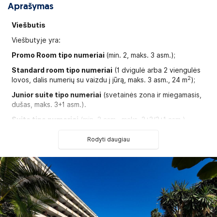
Aprašymas
Viešbutis
Viešbutyje yra:
Promo Room tipo numeriai
(min. 2, maks. 3 asm.);
Standard room tipo numeriai
(1 dvigulė arba 2 viengulės
2
lovos, dalis numerių su vaizdu į jūrą, maks. 3 asm., 24 m
);
Junior suite tipo numeriai
(svetainės zona ir miegamasis,
dušas, maks. 3+1 asm.).
Suite tipo numeriai
(min. 2 asm., maks. 2+2/3+1 asm.).
Yra numerių pritaikytų asmenims su negalia.
Rodyti daugiau
Galima atsiskaityti kreditinėmis kortelėmis:
Visa,
Mastercard, EuroCard
Apgyvendinimas
su
gyvūnais:
neįmanomas
Adresas:
Marques Villanueva del Prado s/n, Puerto dela
Cruz, Tenerifė