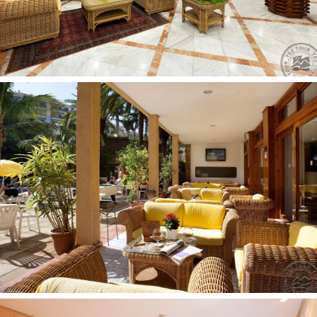
Viešbučio teritorijoje
gydytojo iškvietimas (už papildomą mokestį)
autobusas iki prekybos centrų 0
belaidis internetas -registratūroje, nemokamai
prie baseino: paplūdimio rankšluosčiai užstatas
(užstatas)
skalbykla už papildomą mokestį
faksas 1
užkandžių baras (prie baseino)
automobilių stovėjimo aikštelė yra (su laiko apribojimu,
nemokamai, vietų skaičius ribotas, užstatas)
konferencijų salės: 3 (500 asm.)
a la carte restoranai: 2 (Italijos ir Viduržemio jūros
regiono virtuvės, 2 vakarienės per 7 dienas maitintino
tipui AI, būtina rezervacija)
interneto kavinė 1
restoranai: 1 (Teide bufetas, tarptautinė virtuvė:
pusryčiai, pietūs, vakarienė)
barai: 2 (baras fojė, piano baras)
sodas (subtropinis)
baseinai: 2 (vienas iš jų šildomas)
prie baseino: skėčiai, gultai - nemokamai