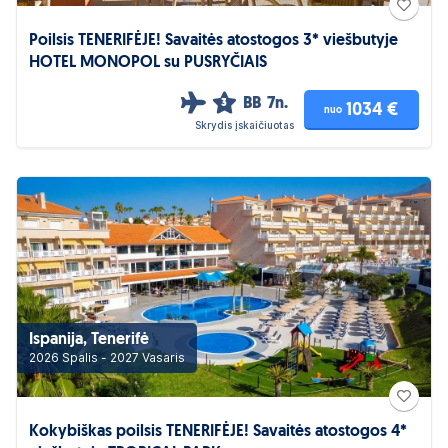
Poilsis TENERIFĖJE! Savaitės atostogos 3* viešbutyje
HOTEL MONOPOL su PUSRYČIAIS
BB
7n.
3
1034 €
nuo
Skrydis įskaičiuotas
Ispanija, Tenerifė
2026 Spalis - 2027 Vasaris
Kokybiškas poilsis TENERIFĖJE! Savaitės atostogos 4*