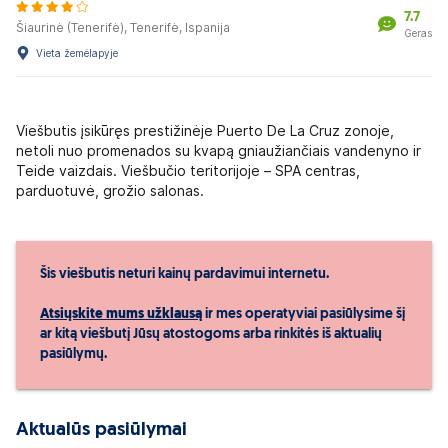
7.7
Šiaurinė (Tenerifė), Tenerifė, Ispanija
Geras
Vieta žemėlapyje
Viešbutis įsikūręs prestižinėje Puerto De La Cruz zonoje,
netoli nuo promenados su kvapą gniaužiančiais vandenyno ir
Teide vaizdais. Viešbučio teritorijoje – SPA centras,
parduotuvė, grožio salonas.
Šis viešbutis neturi kainų pardavimui internetu.
Atsiųskite mums užklausą
ir mes operatyviai pasiūlysime šį
ar kitą viešbutį Jūsų atostogoms arba rinkitės iš aktualių
pasiūlymų.
Aktualūs pasiūlymai