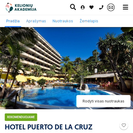
0 700 11007
Pradžia
Aprašymas
Nuotraukos
Žemėlapis
Paskutinė
Pažintinės
Egzotinės
Kruizai
minutė
kelionės
kelionės
Rodyti visas nuotraukas
REKOMENDUOJAME
HOTEL PUERTO DE LA CRUZ