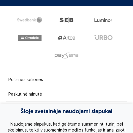
Poilsinės kelionės
Paskutinė minutė
Egzotinės kelionės
Šioje svetainėje naudojami slapukai
Kruizai
Naudojame slapukus, kad galėtume suasmeninti turinį bei
skelbimus, teikti visuomeninės medijos funkcijas ir analizuoti