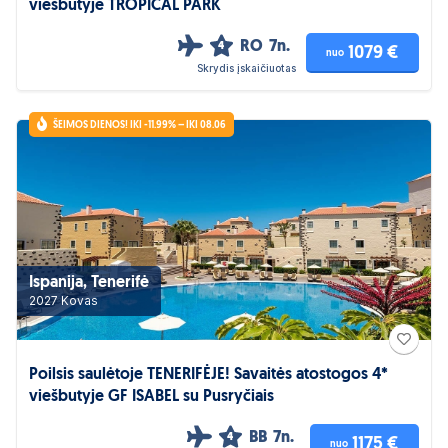
viešbutyje TROPICAL PARK
RO
7n.
4
1079 €
nuo
Skrydis įskaičiuotas
ŠEIMOS DIENOS! IKI -11.99% – IKI 08.06
Ispanija, Tenerifė
2027 Kovas
Poilsis saulėtoje TENERIFĖJE! Savaitės atostogos 4*
viešbutyje GF ISABEL su Pusryčiais
BB
7n.
4
1175 €
nuo