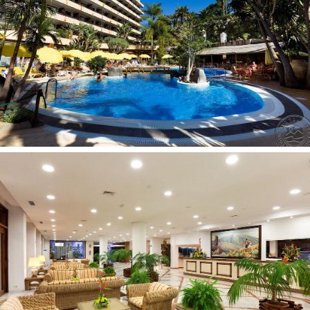
Viešbučio vieta
Apie 25 km iki šiaurinio Tenerifės Los Rodeos oro uosto,
apie 95 km iki pietinio Tenerifės Reina Sofija oro uosto,
apie 10 minučių kelio iki prieplaukos ir dirbtinių Lago
Martianez baseinų (už papildomą mokestį). Apie 10 minučių
kelio pėsčiomis iki artimiausio paplūdimio.
TezTour komentaras
Geras viešbutis su dėmesingu personalu, puikiu maitinimu ir
įvairia pramoginių renginių programa. Apie 10-15 minučių
kelio pėsčiomis iki paplūdimio. Rekomenduojamas
šeimyniniam poilsiui.
Pramogos ir sportas
teniso kortas už papildomą mokestį
masažas už papildomą mokestį
stalo tenisas nemokamai
treniruoklių salė už papildomą mokestį (Casablanca salė
priešais viešbutį, viešbučio svečiams– nuolaida)
smiginis už papildomą mokestį
pramoginiai renginiai nemokamai