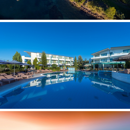
puikioje vietoje, kuri suteikia galimybę aplankyti visas
įdomiausias pusiasalio lankytinas vietas. Rekomenduojamas
šeimyniniam poilsiui. Atkreipkite dėmesį, kad viešbutis
įsikūręs ant jūros kranto, tačiau dėl gamtinių ypatybių nėra
pakrantės juostos.
Pramogos ir sportas
treniruoklių salė nemokamai
turkiška pirtis už papildomą mokestį
biliardas už papildomą mokestį
sauna už papildomą mokestį
stalo tenisas nemokamai
Paplūdimys
pontonas yra
paplūdimio rankšluosčiai: nemokamai
Vaikai nuo 8 mėn. iki 3 metų
lovelė: pagal atskirą užklausimą, nemokamai (maniežas)
vaikiškos kėdutės restorane yra
vaikiškas meniu pagal užklausimą
Numeryje