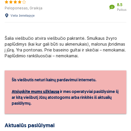
8.5
Peloponesas, Graikija
Puikus
Vieta žemėlapyje
Šalia viešbučio atvira viešbučio pakrantė. Smulkaus žvyro
paplūdimys (kai kur gali būti su akmenukais), malonus įbridimas
į jūrą. Yra pontonas. Prie baseino gultai ir skėčiai – nemokamai.
Paplūdimio rankšluosčiai – nemokamai.
Šis viešbutis neturi kainų pardavimui internetu.
Atsiųskite mums užklausą
ir mes operatyviai pasiūlysime šį
ar kitą viešbutį Jūsų atostogoms arba rinkitės iš aktualių
pasiūlymų.
Aktualūs pasiūlymai