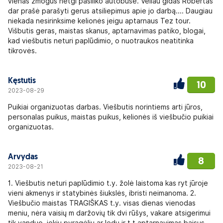
vienas žmogus netgi pasiliko autobuse. Vėliau gidas Robertas
dar prašė parašyti gerus atsiliepimus apie jo darbą.... Daugiau
niekada nesirinksime kelionės jeigu aptarnaus Tez tour.
Višbutis geras, maistas skanus, aptarnavimas patiko, blogai,
kad viešbutis neturi paplūdimio, o nuotraukos neatitinka
tikrovės.
Kęstutis
10
2023-08-29
Puikiai organizuotas darbas. Viešbutis norintiems arti jūros,
personalas puikus, maistas puikus, kelionės iš viešbučio puikiai
organizuotas.
Arvydas
8
2023-08-21
1. Viešbutis neturi paplūdimio t.y. žolė laistoma kas ryt jūroje
vieni akmenys ir statybinės šiukslės, ibristi neimanoma. 2.
Viešbučio maistas TRAGIŠKAS t.y. visas dienas vienodas
meniu, nėra vaisių m daržovių tik dvi rūšys, vakare atsigerimui
tik vanduo, jokių pyragėlių ar ledų ir t.t aptarnavimas baisus