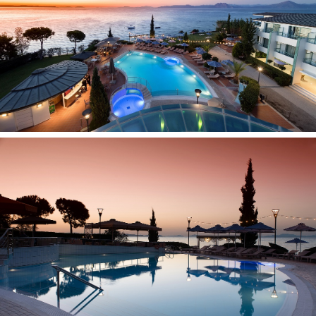
seifas numeryje, nemokamai (elektroninis)
mini baras 1 (pagal užklausimą.)
grindys: laminatas
balkonas
televizorius: palydovinė
internetas: Wi-Fi nemokamai
numerių tvarkymas: kasdien
vonios reikmenys
telefonas
patalynės keitimas: kas antrą dieną
aptarnavimas numeriuose: už papildomą mokestį (pagal
užklausimą)
oro kondicionierius: centrinis (su individualiu valdymu,
nemokamai)
plaukų džiovintuvas: yra
vonia arba dušas
kavos/arbatos rinkinys ((Executive suite SV and Studio
tipo numeriuose))
rankšluosčių keitimas: kasdien
virdulys (pagal užklausimą, nemokamai)
Vaikams