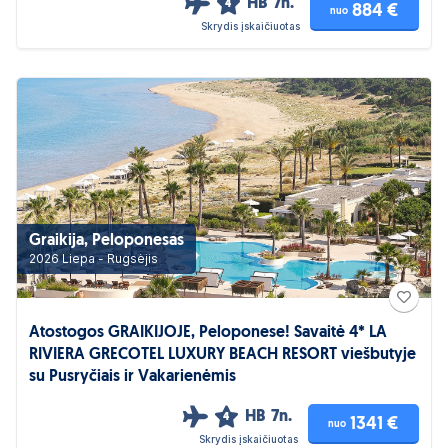
HB
7n.
4
884 €
nuo
Skrydis įskaičiuotas
Graikija, Peloponesas
2026 Liepa - Rugsėjis
Atostogos GRAIKIJOJE, Peloponese! Savaitė 4* LA
RIVIERA GRECOTEL LUXURY BEACH RESORT viešbutyje
su Pusryčiais ir Vakarienėmis
HB
7n.
4
1341 €
nuo
Skrydis įskaičiuotas