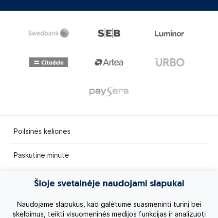
Poilsinės kelionės
Paskutinė minutė
Egzotinės kelionės
Šioje svetainėje naudojami slapukai
Kruizai
Naudojame slapukus, kad galėtume suasmeninti turinį bei
skelbimus, teikti visuomeninės medijos funkcijas ir analizuoti