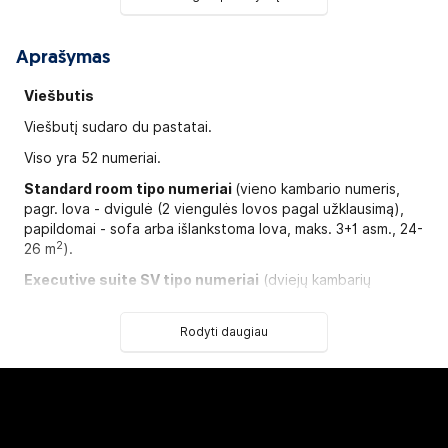
Aprašymas
Viešbutis
Viešbutį sudaro du pastatai.
Viso yra 52 numeriai.
Standard
room tipo numeriai
(vieno kambario numeris,
pagr. lova - dvigulė (2 viengulės lovos pagal užklausimą),
papildomai - sofa arba išlankstoma lova, maks. 3+1 asm., 24-
2
26 m
).
Executive suite SV tipo numeriai
(dviejų kambarių
numeris su vaizdu į jūrą, pagr. lova - dvigulė arba 2
viengulės lovos, papildomai - sofa, maks. 3 asm., 40-48
Rodyti daugiau
2
m
).
Studio suite SV tipo numeriai
(dviejų kambarių numeris su
durimis ir vaizdu į jūrą, pagr. lova - dvigulė arba 2 viengulės
2
lovos, papildomai - 2 sofos, maks. 3+1 asm., 40-48 m
).
Studio SV tipo numeriai
(vieno kambario numeris su