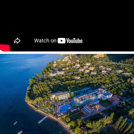
vaizdu į sodą, dvigulė lova arba 2 viengulės lovos,
papildomai - viengulė lova arba sofa, maks. 3 asm., 38-44
2
m
).
Yra numeriai pritaikyti asmenims su negalia.
Galima atsiskaityti kreditinėmis kortelėmis
: American
Express, Visa, Mastercard, Diner's, Maestro
Bankomatas:
apie 5 km
Apgyvendinimas su gyvūnais:
įmanomas (iki 12 kg)
Viešbučio vieta
Apie 22 km iki Arakso oro uosto, apie 10 km iki Ermionio
miesto, apie 10 km iki Patrų miesto.
Vakaro pramogos:
Vrahneika (apie 5 km), Patrai (apie 10
km).
TezTour komentaras
Šiuolaikiškas viešbutis su išvystyta infrastruktūra ir jaukia
teritorija. Viešbutyje nevyksta pramoginiai renginiai. Įsikūręs