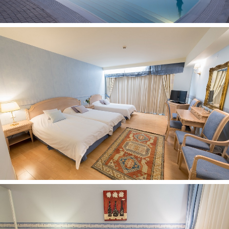
skyrius vaikams pagrindiniame baseine
žaidimų aikštelė (danga - žolė, po atviru dangumi,
neaptverta)
Viešbučio teritorijoje
interneto kavinė 0
belaidis internetas nemokamai
bagažo saugojimo kambarys
restoranai: 1
drabužių valymo paslaugos (pagal užklausimą, už
papildomą mokestį)
susitikimų kambarys (4 susirinkimų kambariai, 20-200
asm.)
skalbykla už papildomą mokestį (pagal užklausimą.)
gydytojo iškvietimas (už papildomą mokestį)
prie baseino: skėčiai, gultai - nemokamai
barai: 2 (baras fojė, baras prie baseino)
baseinai: 1 (atviras su gėlu vandeniu ir su sūkurine vonia)