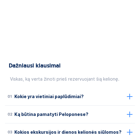
Dažniausi klausimai
Viskas, ką verta žinoti prieš rezervuojant šią kelionę.
01
Kokie yra vietiniai paplūdimiai?
02
Ką būtina pamatyti Peloponese?
03
Kokios ekskursijos ir dienos kelionės siūlomos?