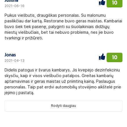
Justina
10
2021-06-16
Puikus viešbutis, draugiškas personalas. Su malonumu
pasilikčiau dar kartą. Restorane buvo geras maistas. Kambariai
buvo šiek tiek pasenę, palyginti su šiuolaikiniais didžiųjų
miestų viešbučiais, bet tai nebuvo problema, nes jie buvo
tvarkingi ir prižiūrėti.
Jonas
10
2021-04-13
Didelis patogus ir švarus kambarys. Jis kvepėjo dezinfekciniu
skysčiu, kaip ir visos viešbučio patalpos. Greitas kambarių
aptarnavimas ir geras maistas už priimtiną kainą. Paslaugus
personalas. Taip pat erdvi automobilių stovėjimo aikštelė prie
įėjimo į pastatą.
Rodyti daugiau