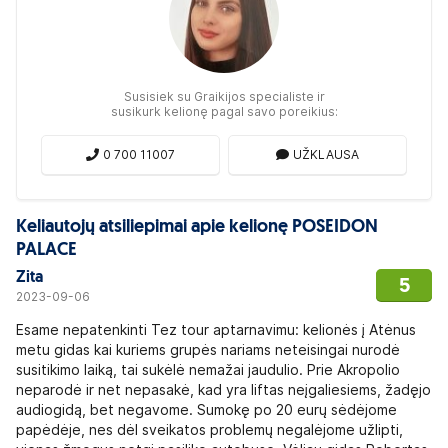
Susisiek su Graikijos specialiste ir
susikurk kelionę pagal savo poreikius:
0 700 11007
UŽKLAUSA
Keliautojų atsiliepimai apie kelionę POSEIDON
PALACE
Zita
5
2023-09-06
Esame nepatenkinti Tez tour aptarnavimu: kelionės į Atėnus
metu gidas kai kuriems grupės nariams neteisingai nurodė
susitikimo laiką, tai sukėlė nemažai jaudulio. Prie Akropolio
neparodė ir net nepasakė, kad yra liftas neįgaliesiems, žadęjo
audiogidą, bet negavome. Sumokę po 20 eurų sėdėjome
papėdėje, nes dėl sveikatos problemų negalėjome užlipti,