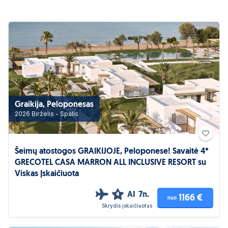
Graikija, Peloponesas
2026 Birželis - Spalis
Šeimų atostogos GRAIKIJOJE, Peloponese! Savaitė 4*
GRECOTEL CASA MARRON ALL INCLUSIVE RESORT su
Viskas Įskaičiuota
AI
7n.
4
1166 €
nuo
Skrydis įskaičiuotas