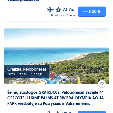
AI
7n.
4
1166 €
nuo
Skrydis įskaičiuotas
Graikija, Peloponesas
2026 Birželis - Rugsėjis
Šeimų atostogos GRAIKIJOJE, Peloponese! Savaitė 4*
GRECOTEL LUXME PALMS AT RIVIERA OLYMPIA AQUA
PARK viešbutyje su Pusryčiais ir Vakarienėmis