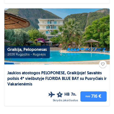
Graikija, Peloponesas
2026 Rugpjūtis - Rugsėjis
Jaukios atostogos PELOPONESE, Graikijoje! Savaitės
poilsis 4* viešbutyje FLORIDA BLUE BAY su Pusryčiais ir
Vakarienėmis
HB
7n.
4
716 €
nuo
Skrydis įskaičiuotas