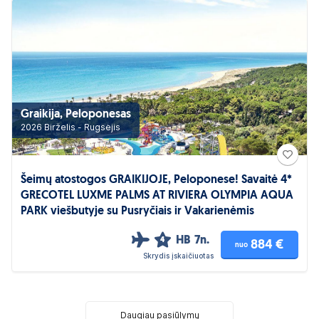
Graikija, Peloponesas
2026 Birželis - Rugsėjis
Šeimų atostogos GRAIKIJOJE, Peloponese! Savaitė 4*
GRECOTEL LUXME PALMS AT RIVIERA OLYMPIA AQUA
PARK viešbutyje su Pusryčiais ir Vakarienėmis
HB
7n.
4
884 €
nuo
Skrydis įskaičiuotas
Daugiau pasiūlymų