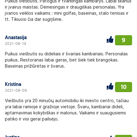
Puikus viešbutis. Patogus ir tvarkingas kambarys. Labai skanus
ir įvairus maistas. Dėmesingas ir draugiškas personalas. Yra
įvarios veiklos vaikams : mini golfas, baseinas, stalo tenisas ir
tt. Tikiuosi čia dar sugrįšime.
Anastasija
9
2021-08-19
Puikus viešbutis su dideliais ir švariais kambariais. Personalas
puikus. Restoranas labai geras, bet šiek tiek brangokas.
Baseinas prižiūrėtas ir švarus.
Kristina
10
2021-08-09
Viešbutis yra 20 minučių automobiliu iki miesto centro, tačiau
yra labai ramioje ir gražioje vietoje. Švaru, kambariai dideli,
aptarnavimas kokybiškas ir malonus. Vaikams ir suaugusiems
patiko ir visi gerai pailsėjo.