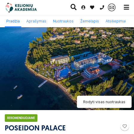
0 700 11007
Pradžia
Aprašymas
Nuotraukos
Žemėlapis
Atsiliepimai
Paskutinė
Pažintinės
Egzotinės
Kruizai
minutė
kelionės
kelionės
Rodyti visas nuotraukas
REKOMENDUOJAME
POSEIDON PALACE