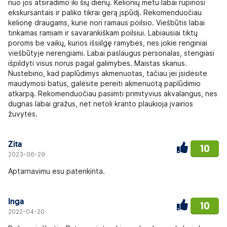
nuo jos atsiradimo iki šių dienų. Kelionių metu labai rūpinosi
ekskursantais ir paliko tikrai gerą įspūdį. Rekomenduočiau
kelionę draugams, kurie nori ramaus poilsio. Viešbūtis labai
tinkamas ramiam ir savarankiškam poilsiui. Labiausiai tiktų
poroms be vaikų, kurios išsiilgę ramybės, nes jokie renginiai
viešbūtyje nerengiami. Labai paslaugus personalas, stengiasi
išpildyti visus norus pagal galimybes. Maistas skanus.
Nustebino, kad paplūdimys akmenuotas, tačiau jei įsidėsite
maudymosi batus, galėsite pereiti akmenuotą paplūdimio
atkarpą. Rekomenduočiau pasiimti primityvius akvalangus, nes
dugnas labai gražus, net netoli kranto plaukioja įvairios
žuvytės.
Zita
10
2023-06-29
Aptarnavimu esu patenkinta.
Inga
10
2022-04-20