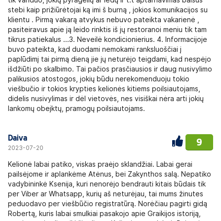
stebi kaip prižiūrėtojai ką imi š burną , jokios komunikacijos su
klientu . Pirmą vakarą atvykus nebuvo pateikta vakarienė ,
pasiteiravus apie ją leido rinktis iš jų restoranoi meniu tik tam
tikrus patiekalus ...3. Neveilė kondicionierius. 4. Informacijoje
buvo pateikta, kad duodami nemokami ranksluoščiai į
paplūdimį tai pirmą dieną jie jų neturėjo teigdami, kad nespėjo
išdžiūti po skalbimo. Tai pačios prasčiausios ir daug nusivylimo
palikusios atostogos, jokių būdu nerekomenduoju tokio
viešbučio ir tokios krypties kelionės kitiems poilsiautojams,
didelis nusivylimas ir dėl vietovės, nes visiškai nėra arti jokių
lankomų obejktų, pramogų poilsiautojams.
Daiva
9
2023-07-20
Kelionė labai patiko, viskas praėjo sklandžiai. Labai gerai
pailsėjome ir aplankėme Atėnus, bei Zakynthos salą. Nepatiko
vadybininkė Ksenija, kuri nenorėjo bendrauti kitais būdais tik
per Viber ar Whatsapp, kurių aš neturėjau, tai mums žinutes
peduodavo per viešbūčio registratūrą. Norėčiau pagirti gidą
Robertą, kuris labai smulkiai pasakojo apie Graikijos istoriją,