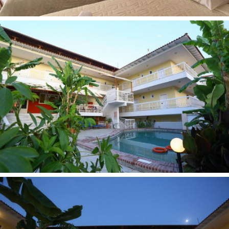
Vaikai nuo 8 mėn. iki 3 metų:
Lovelė: pagal atskirą užklausimą, nemokamai.
Prie baseino:
Paplūdimio rankšluosčiai už papildomą mokestį.
Skėčiai, gultai - nemokamai.
Paplūdimys:
Smėlio įėjimas į jūrą smėlio.
Paplūdimyje: skėčiai, gultai už papildomą mokestį.
Kontaktai:
Adresas: Main Street, Polykhrono, 63085, Graikija
Telefonas: +302621041162
El. pašto adresas:
info@hotelodysseas.gr
Internetinė svetainė:
https://hotelodysseas.gr/en/contact-us/