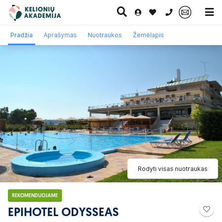
0 700 11007
Pradžia
Aprašymas
Nuotraukos
Žemėlapis
Paskutinė
Pažintinės
Egzotinės
Kruizai
minutė
kelionės
kelionės
Rodyti visas nuotraukas
REKOMENDUOJAME
EPIHOTEL ODYSSEAS