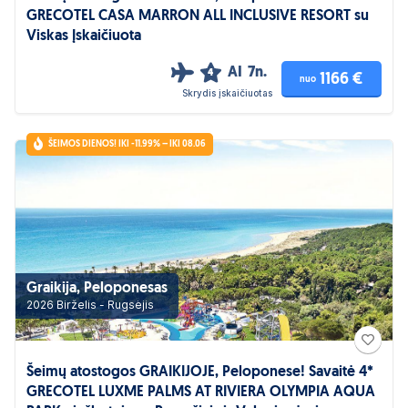
GRECOTEL CASA MARRON ALL INCLUSIVE RESORT su
Viskas Įskaičiuota
AI
7n.
4
1166 €
nuo
Skrydis įskaičiuotas
ŠEIMOS DIENOS! IKI -11.99% – IKI 08.06
Graikija, Peloponesas
2026 Birželis - Rugsėjis
Šeimų atostogos GRAIKIJOJE, Peloponese! Savaitė 4*
GRECOTEL LUXME PALMS AT RIVIERA OLYMPIA AQUA