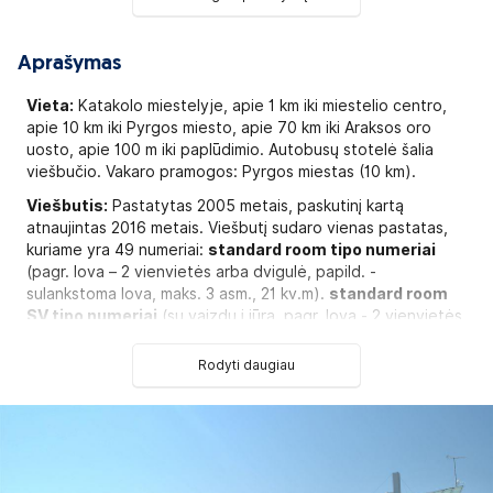
Aprašymas
Vieta:
Katakolo miestelyje, apie 1 km iki miestelio centro,
apie 10 km iki Pyrgos miesto, apie 70 km iki Araksos oro
uosto, apie 100 m iki paplūdimio. Autobusų stotelė šalia
viešbučio. Vakaro pramogos: Pyrgos miestas (10 km).
Viešbutis:
Pastatytas 2005 metais, paskutinį kartą
atnaujintas 2016 metais. Viešbutį sudaro vienas pastatas,
kuriame yra 49 numeriai:
standard room tipo numeriai
(pagr. lova – 2 vienvietės arba dvigulė, papild. -
sulankstoma lova, maks. 3 asm., 21 kv.m).
standard room
SV tipo numeriai
(su vaizdu į jūrą, pagr. lova - 2 vienvietės
lovos arba dvigulė, papild. - sulankstoma lova, maks. 3 asm.,
21 kv.m).
family room tipo numeriai
(miegamasis ir
Rodyti daugiau
svetainė be durų, pagr. lova - 2 vienvietės lovos arba
dvigulė, papild. - 2 vienvietės, maks. 4 asm., 42 kv.m).
Kambariuose:
Patalynės keitimas: 3 kartus per savaitę