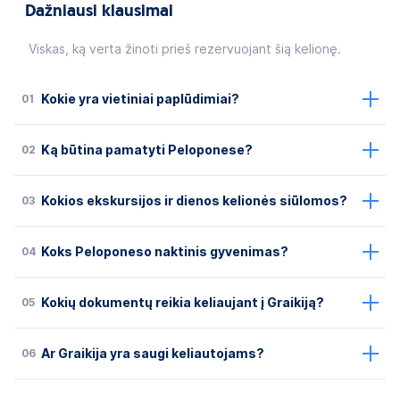
Dažniausi klausimai
Viskas, ką verta žinoti prieš rezervuojant šią kelionę.
01
Kokie yra vietiniai paplūdimiai?
02
Ką būtina pamatyti Peloponese?
03
Kokios ekskursijos ir dienos kelionės siūlomos?
04
Koks Peloponeso naktinis gyvenimas?
05
Kokių dokumentų reikia keliaujant į Graikiją?
06
Ar Graikija yra saugi keliautojams?