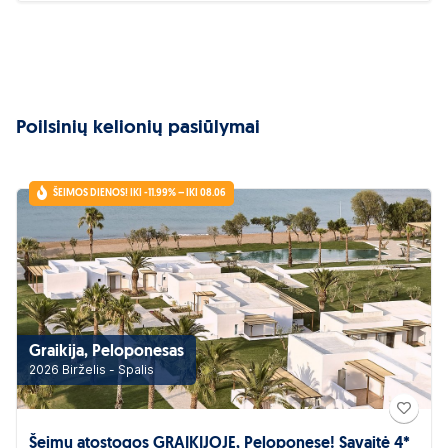
Poilsinių kelionių pasiūlymai
ŠEIMOS DIENOS! IKI -11.99% – IKI 08.06
Graikija, Peloponesas
2026 Birželis - Spalis
Šeimų atostogos GRAIKIJOJE, Peloponese! Savaitė 4*