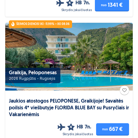
HB
7n.
4
1341 €
nuo
Skrydis įskaičiuotas
ŠEIMOS DIENOS! IKI -11.99% – IKI 08.06
Graikija, Peloponesas
2026 Rugpjūtis - Rugsėjis
Jaukios atostogos PELOPONESE, Graikijoje! Savaitės
poilsis 4* viešbutyje FLORIDA BLUE BAY su Pusryčiais ir
Vakarienėmis
HB
7n.
4
667 €
nuo
Skrydis įskaičiuotas