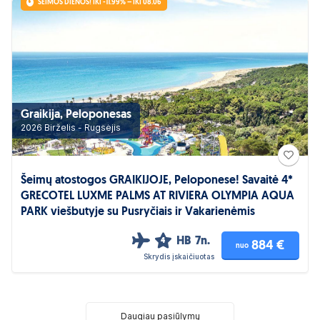
ŠEIMOS DIENOS! IKI -11.99% – IKI 08.06
Graikija, Peloponesas
2026 Birželis - Rugsėjis
Šeimų atostogos GRAIKIJOJE, Peloponese! Savaitė 4*
GRECOTEL LUXME PALMS AT RIVIERA OLYMPIA AQUA
PARK viešbutyje su Pusryčiais ir Vakarienėmis
HB
7n.
4
884 €
nuo
Skrydis įskaičiuotas
Daugiau pasiūlymų