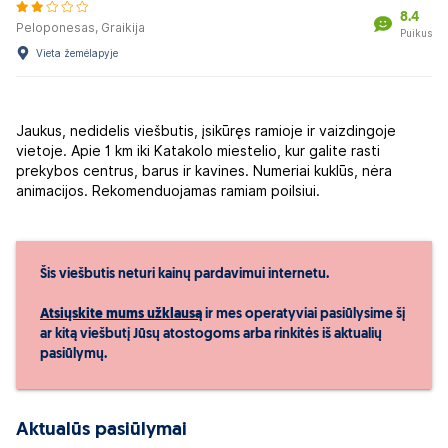
8.4
Peloponesas, Graikija
Puikus
Vieta žemėlapyje
Jaukus, nedidelis viešbutis, įsikūręs ramioje ir vaizdingoje
vietoje. Apie 1 km iki Katakolo miestelio, kur galite rasti
prekybos centrus, barus ir kavines. Numeriai kuklūs, nėra
animacijos. Rekomenduojamas ramiam poilsiui.
Šis viešbutis neturi kainų pardavimui internetu.
Atsiųskite mums užklausą
ir mes operatyviai pasiūlysime šį
ar kitą viešbutį Jūsų atostogoms arba rinkitės iš aktualių
pasiūlymų.
Aktualūs pasiūlymai