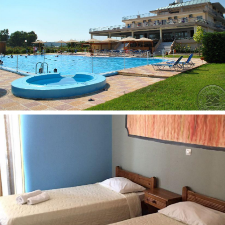
Oro kondicionierius
Rankšluosčių keitimas: 3 kartus per savaitę
Grindys: plytelės
Numerių tvarkymas: 3 kartus per savaitę
Plaukų džiovintuvas: pagal atskirą užklausimą
Balkonas/terasa
Internetas: Wi-Fi nemokamai
Vonia arba dušas
Televizorius: yra
Mini šaldytuvas
Viešbučio teritorijoje:
Skalbykla už papildomą mokestį
Seifas už papildomą mokestį
Baseinas su sūkurine vonia: 1
Barai: 2
Restoranai: 1
Gydytojo iškvietimas
Belaidis internetas nemokamai
Automobilių stovėjimo aikštelė yra
Pramogos ir sportas:
Teminiai vakarėliai 2