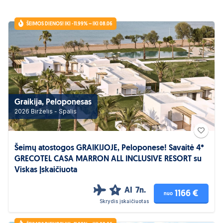
ŠEIMOS DIENOS! IKI -11.99% – IKI 08.06
Graikija, Peloponesas
2026 Birželis - Spalis
Šeimų atostogos GRAIKIJOJE, Peloponese! Savaitė 4*
GRECOTEL CASA MARRON ALL INCLUSIVE RESORT su
Viskas Įskaičiuota
AI
7n.
4
1166 €
nuo
Skrydis įskaičiuotas