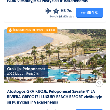
PARK viešbutyje su Pusryčiais ir Vakarienėmis
HB
7n.
4
884 €
nuo
Skrydis įskaičiuotas
ŠEIMOS DIENOS! IKI -11.99% – IKI 08.06
Graikija, Peloponesas
2026 Liepa - Rugsėjis
Atostogos GRAIKIJOJE, Peloponese! Savaitė 4* LA
RIVIERA GRECOTEL LUXURY BEACH RESORT viešbutyje
su Pusryčiais ir Vakarienėmis