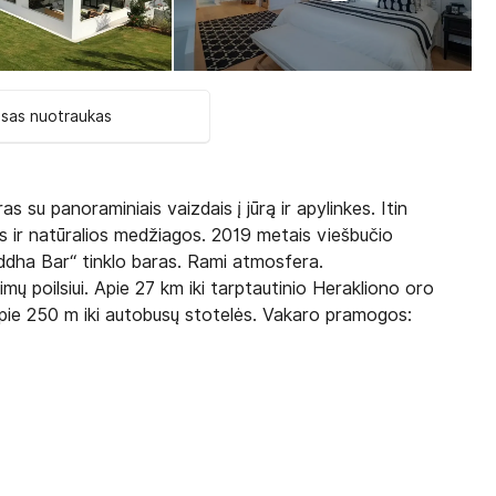
isas nuotraukas
 su panoraminiais vaizdais į jūrą ir apylinkes. Itin
 ir natūralios medžiagos. 2019 metais viešbučio
uddha Bar“ tinklo baras. Rami atmosfera.
 poilsiui. Apie 27 km iki tarptautinio Herakliono oro
Apie 250 m iki autobusų stotelės. Vakaro pramogos: