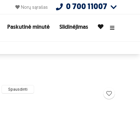
0 700 11007
Norų sąrašas
Paskutinė minutė
Slidinėjimas
Spausdinti