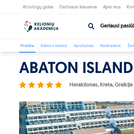
Atostogų gidas
Dažniausi klausimai
Apie mus
Kon
Geriausi pasiū
Pradžia
Datos ir kainos
Aprašymas
Nuotraukos
Žem
ABATON ISLAND
Heraklionas, Kreta, Graikija