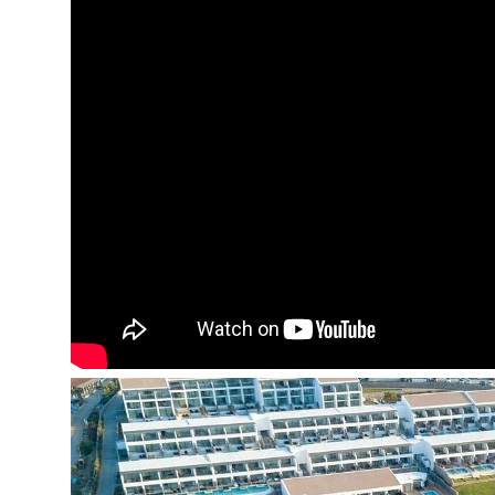
Kambariuose:
Dušas
Plaukų džiovintuvas
Oro kondicionierius
Bevielis internetas
Televizorius
Telefonas
Seifas
Mini baras (už papildomą mokestį)
Balkonas
Viešbučio teritorijoje:
3 pagrindiniai restoranai
3 a la carte restoranai
2 barai
Atviras baseinas
Uždaras baseinas
Prie baseino: skėčiai, gultai - nemokamai