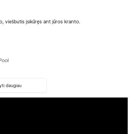
, viešbutis įsikūręs ant jūros kranto.
Pool
ti daugiau
acuzzi