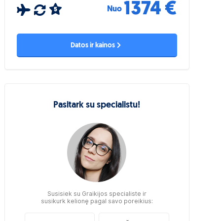
1374 €
Nuo
5
Datos ir kainos
Pasitark su specialistu!
Susisiek su Graikijos specialiste ir
susikurk kelionę pagal savo poreikius: