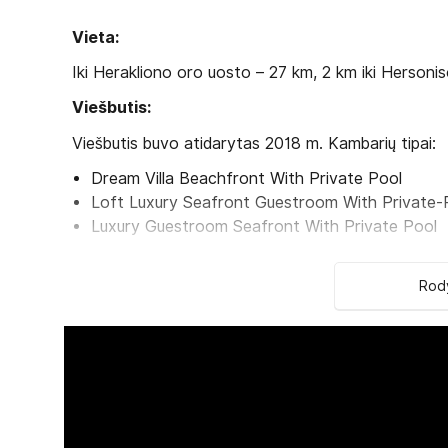
Vieta:
Iki Herakliono oro uosto – 27 km, 2 km iki Hersoniso
Viešbutis:
Viešbutis buvo atidarytas 2018 m. Kambarių tipai:
Dream Villa Beachfront With Private Pool
Loft Luxury Seafront Guestroom With Private-
Luxury Guestroom Seafront With Private Pool
Abaton Collection Suite With Private Pool
Abaton Collection Suite With Sharing Pool
Rody
Luxury Guestroom With Private Pool
Abaton Collection Suite With Private Outdoor J
Luxury Guestroom With Sharing Pool
Loft Deluxe Sea View Guestroom
Deep Blu Deluxe Sea View Guestroom
Viešbučio kategorija šalyje – 5*