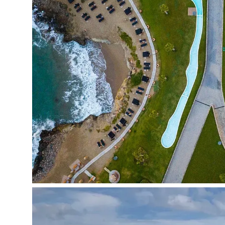
Privatus
Smėlio
Skėčiai, gultai – nemokamai
Kontaktai:
Adresas:
Elounda Bay, Elounda, 72053, Crete, Gr
Telefonas:
+30 28410 23800
El. pašto adresas:
info@abaton.gr
Internetinė svetainė:
www.abaton.gr