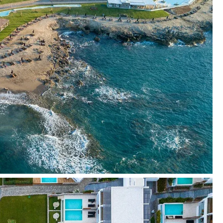
ildomą mokestį)