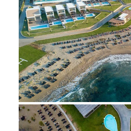
Bevielis internetas visoje teritorijoje
Konferencijų salė
Drabužių skalbimo bei valymo paslaugos (už pap
Sportas ir pramogos:
Nemokamai:
Oro ritulys
Biliardas
Teniso kortas
Už papildomą mokestį:
SPA procedūros
Kino teatras
Nardymo klubas
Vaikams:
Vaikų baseinas
Paplūdimys: