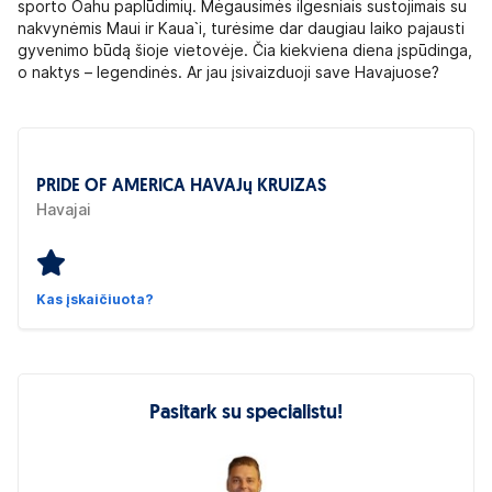
sporto Oahu paplūdimių. Mėgausimės ilgesniais sustojimais su
nakvynėmis Maui ir Kaua`i, turėsime dar daugiau laiko pajausti
gyvenimo būdą šioje vietovėje. Čia kiekviena diena įspūdinga,
o naktys – legendinės. Ar jau įsivaizduoji save Havajuose?
PRIDE OF AMERICA HAVAJų KRUIZAS
Havajai
Kas įskaičiuota?
Pasitark su specialistu!