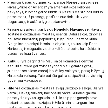
Premium klasės kruizinės kompanijos
Norwegian cruises
laivas „Pride of America“ yra amerikietiškos kelionės
pavyzdys, kuomet galite rinktis iš įvairaus maisto bet kuriuo
paros metu, iš pramogų pasiūlos nuo šokių iki vyno
degustacijų ir aukšto lygio aptarnavimo.
Kelionė prasidės ir pasibaigs
Honolulu Havajuose
. Havajų
sostinė ir didžiausias miestas, esantis Oahu saloje, žinomas
dėl savo nuostabių paplūdimių ir įspūdingų gamtos kūrinių.
Čia galima aplankyti istorinius objektus, tokius kaip Pearl
Harboras, ir mėgautis vietine kultūra, stebint hula šokius ir
tradicines luau šventes.
Kahului
yra pagrindinis Maui salos komercinis centras.
Kahului suteikia galimybes tyrinėti Maui gamtos grožį,
įskaitant netoliese esantį Iao Valley valstybinį parką ir žymųjį
Haleakala vulkaną. Taip pat čia galite susipažinti su vietinių
gyvenimu Havajuose.
Hilo
yra didžiausias miestas Havajų Didžiojoje saloje. Jis yra
vartai į Havajų vulkanų nacionalinį parką, kuriame galima
pamatyti aktyvius ugnikalnius. Hilo taip pat garsėja savo
botanikos sodais, muziejais ir Hilo ūkininkų turgumi, kur
galite rasti vietinių produktų ir rankdarbių.