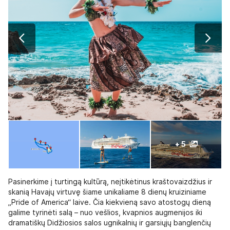
+ 5
Pasinerkime į turtingą kultūrą, neįtikėtinus kraštovaizdžius ir
skanią Havajų virtuvę šiame unikaliame 8 dienų kruiziniame
„Pride of America“ laive. Čia kiekvieną savo atostogų dieną
galime tyrinėti salą – nuo vešlios, kvapnios augmenijos iki
dramatiškų Didžiosios salos ugnikalnių ir garsiųjų banglenčių