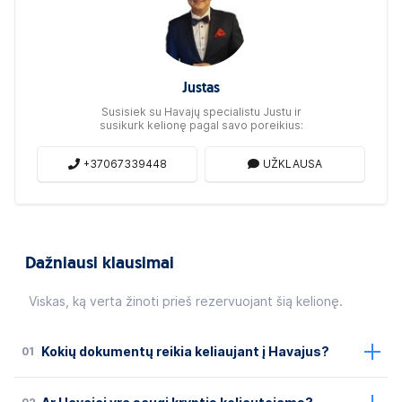
Justas
Susisiek su Havajų specialistu Justu ir
susikurk kelionę pagal savo poreikius:
+37067339448
UŽKLAUSA
Dažniausi klausimai
Viskas, ką verta žinoti prieš rezervuojant šią kelionę.
01
Kokių dokumentų reikia keliaujant į Havajus?