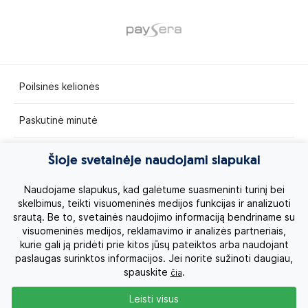
Poilsinės kelionės
Paskutinė minutė
Egzotinės kelionės
Šioje svetainėje naudojami slapukai
Kruizai
Naudojame slapukus, kad galėtume suasmeninti turinį bei
skelbimus, teikti visuomeninės medijos funkcijas ir analizuoti
srautą. Be to, svetainės naudojimo informaciją bendriname su
Kelionės po Lietuvą
visuomeninės medijos, reklamavimo ir analizės partneriais,
kurie gali ją pridėti prie kitos jūsų pateiktos arba naudojant
Apie mus
paslaugas surinktos informacijos. Jei norite sužinoti daugiau,
spauskite
.
čia
Privatumo politika
Leisti visus