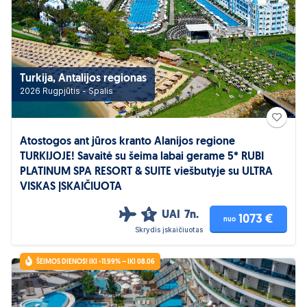
Turkija, Antalijos regionas
2026 Rugpjūtis - Spalis
Atostogos ant jūros kranto Alanijos regione
TURKIJOJE! Savaitė su šeima labai gerame 5* RUBI
PLATINUM SPA RESORT & SUITE viešbutyje su ULTRA
VISKAS ĮSKAIČIUOTA
UAI
7n.
5
1073 €
nuo
Skrydis įskaičiuotas
ŠEIMOS DIENOS! IKI -11.99% – IKI 08.06