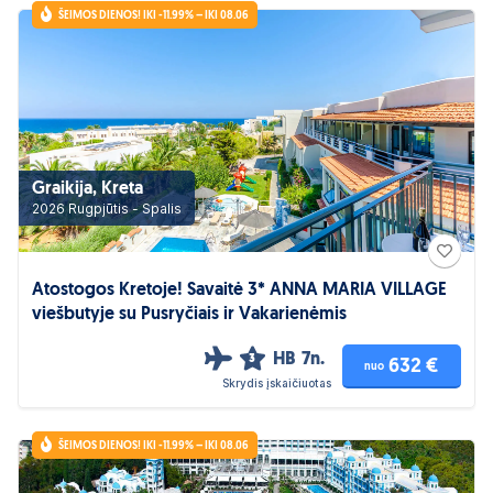
ŠEIMOS DIENOS! IKI -11.99% – IKI 08.06
Graikija, Kreta
2026 Rugpjūtis - Spalis
Atostogos Kretoje! Savaitė 3* ANNA MARIA VILLAGE
viešbutyje su Pusryčiais ir Vakarienėmis
HB
7n.
3
632 €
nuo
Skrydis įskaičiuotas
ŠEIMOS DIENOS! IKI -11.99% – IKI 08.06