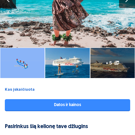
+ 5
Kas įskaičiuota
Datos ir kainos
Pasirinkus šią kelionę tave džiugins