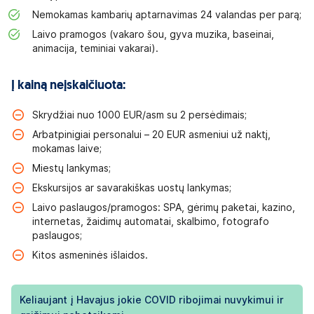
Nemokamas kambarių aptarnavimas 24 valandas per parą;
Laivo pramogos (vakaro šou, gyva muzika, baseinai,
animacija, teminiai vakarai).
Į kainą neįskaičiuota:
Skrydžiai nuo 1000 EUR/asm su 2 persėdimais;
Arbatpinigiai personalui – 20 EUR asmeniui už naktį,
mokamas laive;
Miestų lankymas;
Ekskursijos ar savarakiškas uostų lankymas;
Laivo paslaugos/pramogos: SPA, gėrimų paketai, kazino,
internetas, žaidimų automatai, skalbimo, fotografo
paslaugos;
Kitos asmeninės išlaidos.
Keliaujant į Havajus jokie COVID ribojimai nuvykimui ir