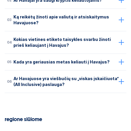
02
Ar Havajai yra saugi kryptis keliautojams?
Ką reikėtų žinoti apie valiutą ir atsiskaitymus
03
Havajuose?
Kokias vietines etiketo taisykles svarbu žinoti
04
prieš keliaujant į Havajus?
05
Kada yra geriausias metas keliauti į Havajus?
Ar Havajuose yra viešbučių su „viskas įskaičiuota“
06
(All Inclusive) paslauga?
regione siūlome