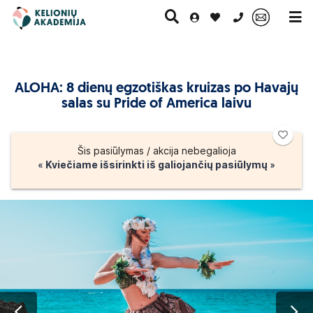
0 700 11007
ALOHA: 8 dienų egzotiškas kruizas po Havajų
salas su Pride of America laivu
Paskutinė
Pažintinės
Egzotinės
Kruizai
minutė
kelionės
kelionės
Šis pasiūlymas / akcija nebegalioja
« Kviečiame išsirinkti iš galiojančių pasiūlymų »