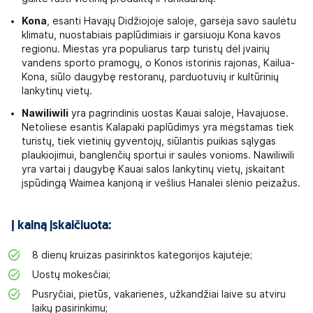
Kona
, esanti Havajų Didžiojoje saloje, garsėja savo saulėtu
klimatu, nuostabiais paplūdimiais ir garsiuoju Kona kavos
regionu. Miestas yra populiarus tarp turistų dėl įvairių
vandens sporto pramogų, o Konos istorinis rajonas, Kailua-
Kona, siūlo daugybę restoranų, parduotuvių ir kultūrinių
lankytinų vietų.
Nawiliwili
yra pagrindinis uostas Kauai saloje, Havajuose.
Netoliese esantis Kalapaki paplūdimys yra mėgstamas tiek
turistų, tiek vietinių gyventojų, siūlantis puikias sąlygas
plaukiojimui, banglenčių sportui ir saulės vonioms. Nawiliwili
yra vartai į daugybę Kauai salos lankytinų vietų, įskaitant
įspūdingą Waimea kanjoną ir vešlius Hanalei slėnio peizažus.
Į kainą įskaičiuota:
8 dienų kruizas pasirinktos kategorijos kajutėje;
Uostų mokesčiai;
Pusryčiai, pietūs, vakarienės, užkandžiai laive su atviru
laikų pasirinkimu;