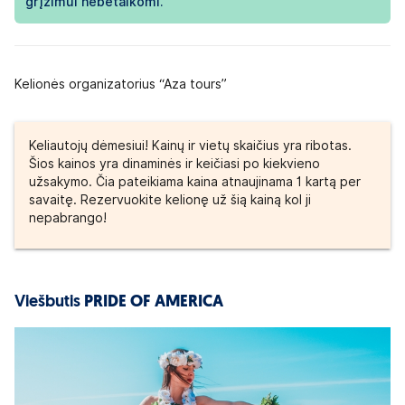
grįžimui nebetaikomi.
Kelionės organizatorius “Aza tours”
Keliautojų dėmesiui! Kainų ir vietų skaičius yra ribotas.
Šios kainos yra dinaminės ir keičiasi po kiekvieno
užsakymo. Čia pateikiama kaina atnaujinama 1 kartą per
savaitę. Rezervuokite kelionę už šią kainą kol ji
nepabrango!
Viešbutis
PRIDE OF AMERICA