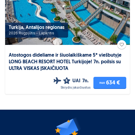
Turkija, Antalijos regionas
2026 Rugpjūtis - Lapkritis
Atostogos dideliame ir šiuolaikiškame 5* viešbutyje
LONG BEACH RESORT HOTEL Turkijoje! 7n. poilsis su
ULTRA VISKAS ĮSKAIČIUOTA
UAI
7n.
5
634 €
nuo
Skrydis įskaičiuotas