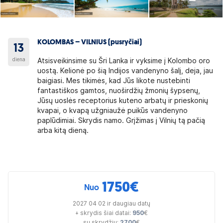
KOLOMBAS – VILNIUS (pusryčiai)
13
diena
Atsisveikinsime su Šri Lanka ir vyksime į Kolombo oro
uostą. Kelionė po šią Indijos vandenyno šalį, deja, jau
baigiasi. Mes tikimės, kad Jūs likote nustebinti
fantastiškos gamtos, nuoširdžių žmonių šypsenų,
Jūsų uoslės receptorius kuteno arbatų ir prieskonių
kvapai, o kvapą užgniaužė puikūs vandenyno
paplūdimiai. Skrydis namo. Grįžimas į Vilnių tą pačią
arba kitą dieną.
1750
€
Nuo
2027 04 02 ir daugiau datų
+ skrydis šiai datai:
950
€
su skrydžiu:
2700
€