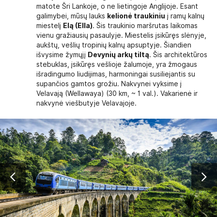
matote Šri Lankoje, o ne lietingoje Anglijoje. Esant
galimybei, mūsų lauks
kelionė traukiniu
į ramų kalnų
miestelį
Elą (Ella)
. Šis traukinio maršrutas laikomas
vienu gražiausių pasaulyje. Miestelis įsikūręs slėnyje,
aukštų, vešlių tropinių kalnų apsuptyje. Šiandien
išvysime žymųjį
Devynių arkų tiltą
. Šis architektūros
stebuklas, įsikūręs vešlioje žalumoje, yra žmogaus
išradingumo liudijimas, harmoningai susiliejantis su
supančios gamtos grožiu. Nakvynei vyksime į
Velavają (Wellawaya) (30 km, ~ 1 val.). Vakarienė ir
nakvynė viešbutyje Velavajoje.