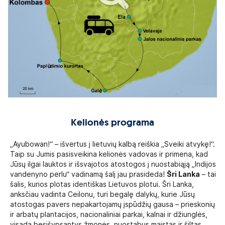
Kelionės programa
„Ayubowan!“ – išvertus į lietuvių kalbą reiškia „Sveiki atvykę!“.
Taip su Jumis pasisveikina kelionės vadovas ir primena, kad
Jūsų ilgai lauktos ir išsvajotos atostogos į nuostabiąją „Indijos
vandenyno perlu“ vadinamą šalį jau prasideda!
Šri Lanka
– tai
šalis, kurios plotas identiškas Lietuvos plotui. Šri Lanka,
anksčiau vadinta Ceilonu, turi begalę dalykų, kurie Jūsų
atostogas pavers nepakartojamų įspūdžių gausa – prieskonių
ir arbatų plantacijos, nacionaliniai parkai, kalnai ir džiunglės,
visada besišypsantys žmonės, nuostabus maistas ir šiltas