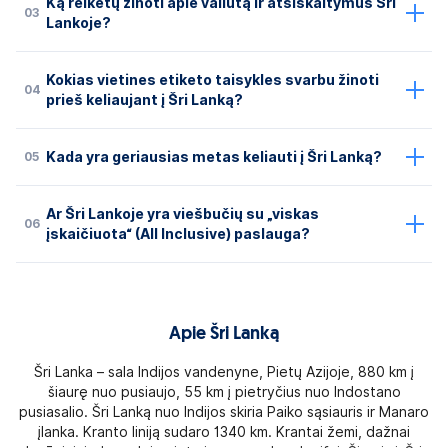
Ką reikėtų žinoti apie valiutą ir atsiskaitymus Šri
03
Lankoje?
Kokias vietines etiketo taisykles svarbu žinoti
04
prieš keliaujant į Šri Lanką?
05
Kada yra geriausias metas keliauti į Šri Lanką?
Ar Šri Lankoje yra viešbučių su „viskas
06
įskaičiuota“ (All Inclusive) paslauga?
Apie Šri Lanką
Šri Lanka – sala Indijos vandenyne, Pietų Azijoje, 880 km į
šiaurę nuo pusiaujo, 55 km į pietryčius nuo Indostano
pusiasalio. Šri Lanką nuo Indijos skiria Paiko sąsiauris ir Manaro
įlanka. Kranto liniją sudaro 1340 km. Krantai žemi, dažnai