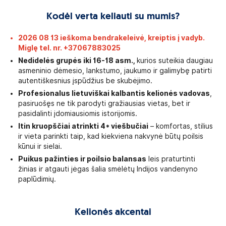
Kodėl verta keliauti su mumis?
2026 08 13 ieškoma bendrakeleivė, kreiptis į vadyb.
Miglę tel. nr. +37067883025
Nedidelės grupės iki 16-18 asm.,
kurios suteikia daugiau
asmeninio dėmesio, lankstumo, jaukumo ir galimybę patirti
autentiškesnius įspūdžius be skubėjimo.
Profesionalus lietuviškai kalbantis kelionės vadovas
,
pasiruošęs ne tik parodyti gražiausias vietas, bet ir
pasidalinti įdomiausiomis istorijomis.
Itin kruopščiai atrinkti 4* viešbučiai
– komfortas, stilius
ir vieta parinkti taip, kad kiekviena nakvynė būtų poilsis
kūnui ir sielai.
Puikus pažinties ir poilsio balansas
leis praturtinti
žinias ir atgauti jėgas šalia smėlėtų Indijos vandenyno
paplūdimių.
Kelionės akcentai