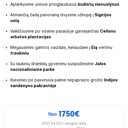
Aplankysime uolose prisiglaudusius
budistų vienuolynus
Atimančią žadą panoramą išvysime užkopę į
Sigirijos
uolą
Vaikščiosime po visame pasaulyje garsėjančias
Ceilono
arbatos plantacijas
Mėgausimės gamtos vaizdais, keliaudami į
Elą
vietiniu
traukiniu
Su laukinių dramblių gyvenimu susipažinsime
Jalos
nacionaliniame parke
Ilsėsimės po pasvirusia palme nepaprasto grožio
Indijos
vandenyno pakrantėje
1750
€
Nuo
2027 04 02 ir daugiau datų