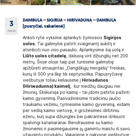
DAMBULA – SIGIRIJA – HIRIVADUNA – DAMBULA
3
(pusryčiai, vakarienė)
diena
Anksti ryte vyksime aplankyti žymiosios
Sigirijos
uolos
. Tai galimybė patirti svaiginantį aukštį ir
atsiriboti nuo viso pasaulio. Aplankysime šią uolą ir
Liūto uolos citadelę
, iškilusią virš džiunglių net 200
metrų. Šioje oloje taip pat turėsime galimybę
apžiūrėti atnaujintas „Dangiškųjų mergelių“ freskas,
kurių iš 500 yra likę tik septyniolika. Papusryčiavę
viešbutyje toliau keliausime į
Hirivadunos
(Hiriwadunna) kaimelį
, kur medžių daugiau nei
žmonių. Ekskursija po kaimą – tai įdomi patirtis pažinti
kaimo gyvenimą. Pasivažinėsime tradiciniu jaučio
traukiamu vežimu, tyrinėsime kaimo gyvenimą, eidami
per vešlią kaimo vietovę, ir grožėsimės dirbtiniu
ežeru, kurį supa džiunglės bei pakrantėse išrikiuoti
spalvingi katamaranai. Bendrausime su kaimo
žmonėmis ir pasimėgausime jų gamintu maistu iš savo
užaugintų produktų. Vakarienė ir nakvynė viešbutyje