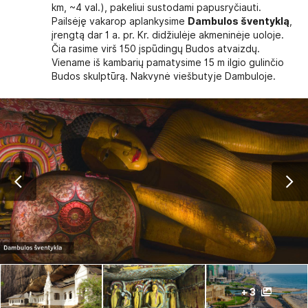
km, ~4 val.), pakeliui sustodami papusryčiauti.
Pailsėję vakarop aplankysime
Dambulos šventyklą
,
įrengtą dar 1 a. pr. Kr. didžiulėje akmeninėje uoloje.
Čia rasime virš 150 įspūdingų Budos atvaizdų.
Viename iš kambarių pamatysime 15 m ilgio gulinčio
Budos skulptūrą. Nakvynė viešbutyje Dambuloje.
+ 3