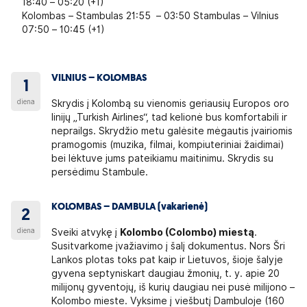
18:40 – 05:20 (+1)
Kolombas – Stambulas 21:55 – 03:50 Stambulas – Vilnius
07:50 – 10:45 (+1)
VILNIUS – KOLOMBAS
1
diena
Skrydis į Kolombą su vienomis geriausių Europos oro
linijų „Turkish Airlines“, tad kelionė bus komfortabili ir
neprailgs. Skrydžio metu galėsite mėgautis įvairiomis
pramogomis (muzika, filmai, kompiuteriniai žaidimai)
bei lėktuve jums pateikiamu maitinimu. Skrydis su
persėdimu Stambule.
KOLOMBAS – DAMBULA (vakarienė)
2
diena
Sveiki atvykę į
Kolombo (Colombo) miestą
.
Susitvarkome įvažiavimo į šalį dokumentus. Nors Šri
Lankos plotas toks pat kaip ir Lietuvos, šioje šalyje
gyvena septyniskart daugiau žmonių, t. y. apie 20
milijonų gyventojų, iš kurių daugiau nei pusė milijono –
Kolombo mieste. Vyksime į viešbutį Dambuloje (160