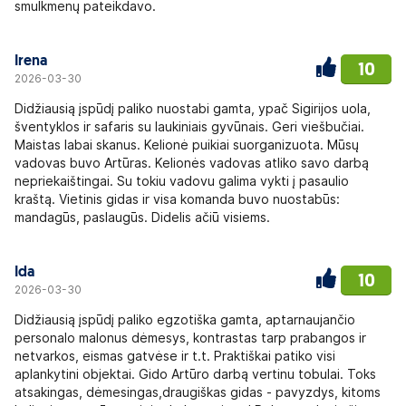
smulkmenų pateikdavo.
Irena
10
2026-03-30
Didžiausią įspūdį paliko nuostabi gamta, ypač Sigirijos uola,
šventyklos ir safaris su laukiniais gyvūnais. Geri viešbučiai.
Maistas labai skanus. Kelionė puikiai suorganizuota. Mūsų
vadovas buvo Artūras. Kelionės vadovas atliko savo darbą
nepriekaištingai. Su tokiu vadovu galima vykti į pasaulio
kraštą. Vietinis gidas ir visa komanda buvo nuostabūs:
mandagūs, paslaugūs. Didelis ačiū visiems.
Ida
10
2026-03-30
Didžiausią įspūdį paliko egzotiška gamta, aptarnaujančio
personalo malonus dėmesys, kontrastas tarp prabangos ir
netvarkos, eismas gatvėse ir t.t. Praktiškai patiko visi
aplankytini objektai. Gido Artūro darbą vertinu tobulai. Toks
atsakingas, dėmesingas,draugiškas gidas - pavyzdys, kitoms