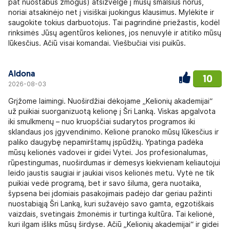
pat nuostabus žmogus) atsižvelgė į mūsų smalsius norus,
noriai atsakinėjo net į visiškai juokingus klausimus. Mylėkite ir
saugokite tokius darbuotojus. Tai pagrindinė priežastis, kodėl
rinksimės Jūsų agentūros keliones, jos nenuvylė ir atitiko mūsų
lūkesčius. Ačiū visai komandai. Viešbučiai visi puikūs.
Aldona
10
2026-08-03
Grįžome laimingi. Nuoširdžiai dėkojame „Kelionių akademijai“
už puikiai suorganizuotą kelionę į Šri Lanką. Viskas apgalvota
iki smulkmenų – nuo kruopščiai sudarytos programos iki
sklandaus jos įgyvendinimo. Kelionė pranoko mūsų lūkesčius ir
paliko daugybę nepamirštamų įspūdžių. Ypatinga padėka
mūsų kelionės vadovei ir gidei Vytei. Jos profesionalumas,
rūpestingumas, nuoširdumas ir dėmesys kiekvienam keliautojui
leido jaustis saugiai ir jaukiai visos kelionės metu. Vytė ne tik
puikiai vedė programą, bet ir savo šiluma, gera nuotaika,
šypsena bei įdomiais pasakojimais padėjo dar geriau pažinti
nuostabiąją Šri Lanką, kuri sužavėjo savo gamta, egzotiškais
vaizdais, svetingais žmonėmis ir turtinga kultūra. Tai kelionė,
kuri ilgam išliks mūsų širdyse. Ačiū „Kelionių akademijai“ ir gidei