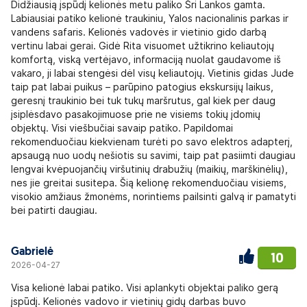
Didžiausią įspūdį kelionės metu paliko Šri Lankos gamta.
Labiausiai patiko kelionė traukiniu, Yalos nacionalinis parkas ir
vandens safaris. Kelionės vadovės ir vietinio gido darbą
vertinu labai gerai. Gidė Rita visuomet užtikrino keliautojų
komfortą, viską vertėjavo, informaciją nuolat gaudavome iš
vakaro, ji labai stengėsi dėl visų keliautojų. Vietinis gidas Jude
taip pat labai puikus – parūpino patogius ekskursijų laikus,
geresnį traukinio bei tuk tukų maršrutus, gal kiek per daug
įsiplėsdavo pasakojimuose prie ne visiems tokių įdomių
objektų. Visi viešbučiai savaip patiko. Papildomai
rekomenduočiau kiekvienam turėti po savo elektros adapterį,
apsaugą nuo uodų nešiotis su savimi, taip pat pasiimti daugiau
lengvai kvėpuojančių viršutinių drabužių (maikių, marškinėlių),
nes jie greitai susitepa. Šią kelionę rekomenduočiau visiems,
visokio amžiaus žmonėms, norintiems pailsinti galvą ir pamatyti
bei patirti daugiau.
Gabrielė
10
2026-04-27
Visa kelionė labai patiko. Visi aplankyti objektai paliko gerą
įspūdį. Kelionės vadovo ir vietinių gidų darbas buvo