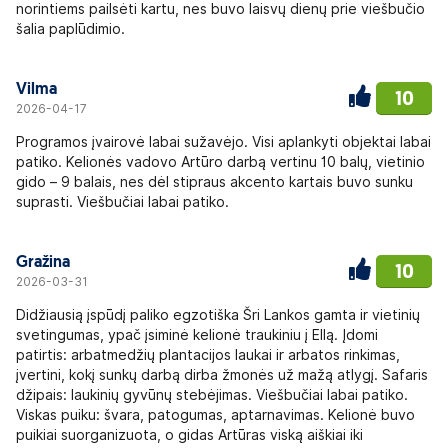
norintiems pailsėti kartu, nes buvo laisvų dienų prie viešbučio
šalia paplūdimio.
Vilma
10
2026-04-17
Programos įvairovė labai sužavėjo. Visi aplankyti objektai labai
patiko. Kelionės vadovo Artūro darbą vertinu 10 balų, vietinio
gido – 9 balais, nes dėl stipraus akcento kartais buvo sunku
suprasti. Viešbučiai labai patiko.
Gražina
10
2026-03-31
Didžiausią įspūdį paliko egzotiška Šri Lankos gamta ir vietinių
svetingumas, ypač įsiminė kelionė traukiniu į Ellą. Įdomi
patirtis: arbatmedžių plantacijos laukai ir arbatos rinkimas,
įvertini, kokį sunkų darbą dirba žmonės už mažą atlygį. Safaris
džipais: laukinių gyvūnų stebėjimas. Viešbučiai labai patiko.
Viskas puiku: švara, patogumas, aptarnavimas. Kelionė buvo
puikiai suorganizuota, o gidas Artūras viską aiškiai iki