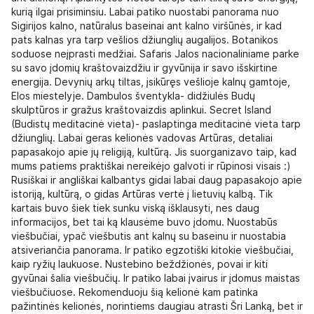
kurią ilgai prisiminsiu. Labai patiko nuostabi panorama nuo
Sigirijos kalno, natūralus baseinai ant kalno viršūnės, ir kad
pats kalnas yra tarp vešlios džiunglių augalijos. Botanikos
soduose neįprasti medžiai. Safaris Jalos nacionaliniame parke
su savo įdomių kraštovaizdžiu ir gyvūnija ir savo išskirtine
energija. Devynių arkų tiltas, įsikūręs vešlioje kalnų gamtoje,
Elos miestelyje. Dambulos šventykla- didžiulės Budų
skulptūros ir gražus kraštovaizdis aplinkui. Secret Island
(Budistų meditacinė vieta)- paslaptinga meditacinė vieta tarp
džiunglių. Labai geras kelionės vadovas Artūras, detaliai
papasakojo apie jų religiją, kultūrą. Jis suorganizavo taip, kad
mums patiems praktiškai nereikėjo galvoti ir rūpinosi visais :)
Rusiškai ir angliškai kalbantys gidai labai daug papasakojo apie
istoriją, kultūrą, o gidas Artūras vertė į lietuvių kalbą. Tik
kartais buvo šiek tiek sunku viską išklausyti, nes daug
informacijos, bet tai ką klausėme buvo įdomu. Nuostabūs
viešbučiai, ypač viešbutis ant kalnų su baseinu ir nuostabia
atsiveriančia panorama. Ir patiko egzotiški kitokie viešbučiai,
kaip ryžių laukuose. Nustebino beždžionės, povai ir kiti
gyvūnai šalia viešbučių. Ir patiko labai įvairus ir įdomus maistas
viešbučiuose. Rekomenduoju šią kelionė kam patinka
pažintinės kelionės, norintiems daugiau atrasti Šri Lanką, bet ir