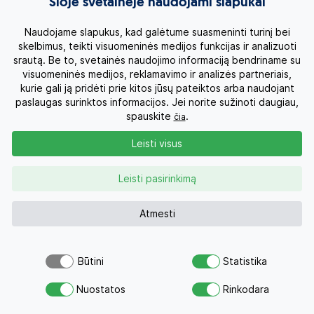
Šioje svetainėje naudojami slapukai
3500 € visiems
liko 16 vietų
5400 € visiems su skrydžiu
Naudojame slapukus, kad galėtume suasmeninti turinį bei
1750 €
2027 03 13
Rezervuoti
skelbimus, teikti visuomeninės medijos funkcijas ir analizuoti
13 dienų
3500 € visiems
liko 7 vietos
5400 € visiems su skrydžiu
srautą. Be to, svetainės naudojimo informaciją bendriname su
visuomeninės medijos, reklamavimo ir analizės partneriais,
1750 €
2027 04 02
kurie gali ją pridėti prie kitos jūsų pateiktos arba naudojant
Rezervuoti
13 dienų
3500 € visiems
liko 16 vietų
paslaugas surinktos informacijos. Jei norite sužinoti daugiau,
5400 € visiems su skrydžiu
spauskite
.
čia
Leisti visus
Viešbučiai
4*
5*
poilsio
Leisti pasirinkimą
metu
Atmesti
Birželio,
Birželio kelionės
rugpjūčio, spalio
kaina – 1740
21 d. kelionės
Eur/asm. +
Kainos
Būtini
Statistika
kaina – 1590
skrydis
2026 m.
Šiuo pasiūlymu šiandien jau
Atsiųsk užklausą
Eur/asm. +
domėjosi 767
Nuostatos
Rinkodara
Savo svajonių atostogoms
skrydis
Liepos kelionės
kaina – 1990