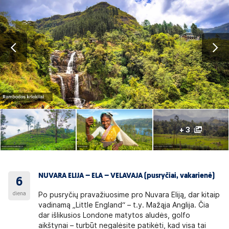
+ 3
NUVARA ELIJA – ELA – VELAVAJA (pusryčiai, vakarienė)
6
diena
Po pusryčių pravažiuosime pro Nuvara Eliją, dar kitaip
vadinamą „Little England“ – t.y. Mažąja Anglija. Čia
dar išlikusios Londone matytos aludės, golfo
aikštynai – turbūt negalėsite patikėti, kad visa tai