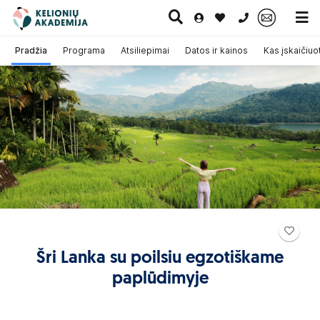
0 700 11007
Pradžia
Programa
Atsiliepimai
Datos ir kainos
Kas įskaičiuo
Paskutinė
Pažintinės
Egzotinės
Kruizai
minutė
kelionės
kelionės
Šri Lanka su poilsiu egzotiškame
paplūdimyje