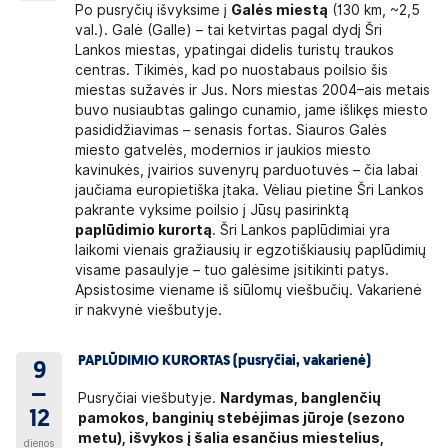
Po pusryčių išvyksime į
Galės miestą
(130 km, ~2,5
val.). Galė (Galle) – tai ketvirtas pagal dydį Šri
Lankos miestas, ypatingai didelis turistų traukos
centras. Tikimės, kad po nuostabaus poilsio šis
miestas sužavės ir Jus. Nors miestas 2004–ais metais
buvo nusiaubtas galingo cunamio, jame išlikęs miesto
pasididžiavimas – senasis fortas. Siauros Galės
miesto gatvelės, modernios ir jaukios miesto
kavinukės, įvairios suvenyrų parduotuvės – čia labai
jaučiama europietiška įtaka. Vėliau pietine Šri Lankos
pakrante vyksime poilsio į Jūsų pasirinktą
paplūdimio kurortą
. Šri Lankos paplūdimiai yra
laikomi vienais gražiausių ir egzotiškiausių paplūdimių
visame pasaulyje – tuo galėsime įsitikinti patys.
Apsistosime viename iš siūlomų viešbučių. Vakarienė
ir nakvynė viešbutyje.
PAPLŪDIMIO KURORTAS (pusryčiai, vakarienė)
9
–
Pusryčiai viešbutyje.
Nardymas, banglenčių
12
pamokos, banginių stebėjimas jūroje (sezono
metu), išvykos į šalia esančius miestelius,
dienos