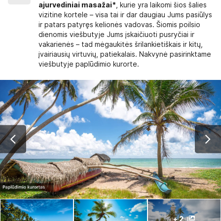
ajurvediniai masažai*
, kurie yra laikomi šios šalies
vizitine kortele – visa tai ir dar daugiau Jums pasiūlys
ir patars patyręs kelionės vadovas. Šiomis poilsio
dienomis viešbutyje Jums įskaičiuoti pusryčiai ir
vakarienės – tad mėgaukitės šrilankietiškais ir kitų,
įvairiausių virtuvių, patiekalais. Nakvynė pasirinktame
viešbutyje paplūdimio kurorte.
+ 2