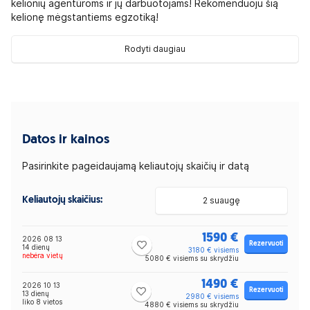
kelionių agentūroms ir jų darbuotojams! Rekomenduoju šią
kelionę mėgstantiems egzotiką!
Rodyti daugiau
Datos ir kainos
Pasirinkite pageidaujamą keliautojų skaičių ir datą
Keliautojų skaičius:
2 suaugę
1590 €
2026 08 13
Rezervuoti
14 dienų
3180 € visiems
nebėra vietų
5080 € visiems su skrydžiu
1490 €
2026 10 13
Rezervuoti
13 dienų
2980 € visiems
liko 8 vietos
4880 € visiems su skrydžiu