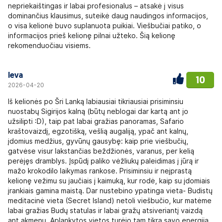
nepriekaištingas ir labai profesionalus – atsakė į visus
dominančius klausimus, suteikė daug naudingos informacijos,
o visa kelionė buvo suplanuota puikiai. Viešbučiai patiko, o
informacijos prieš kelionę pilnai užteko. Šią kelionę
rekomenduočiau visiems.
Ieva
10
2026-04-20
Iš kelionės po Šri Lanką labiausiai tikriausiai prisiminsiu
nuostabų Sigirijos kalną (būtų neblogai dar kartą ant jo
užsilipti :D), taip pat labai gražias panoramas, Safario
kraštovaizdį, egzotišką, vešlią augaliją, ypač ant kalnų,
įdomius medžius, gyvūnų gausybę: kaip prie viešbučių,
gatvėse visur lakstančias beždžionės, varanus, per kelią
perėjęs dramblys. Įspūdį paliko vėžliukų paleidimas į jūrą ir
mažo krokodilo laikymas rankose. Prisiminsiu ir neįprastą
kelionę vežimu su jaučiais į kaimuką, kur rodė, kaip su įdomiais
įrankiais gamina maistą. Dar nustebino ypatinga vieta- Budistų
meditacinė vieta (Secret Island) netoli viešbučio, kur matėme
labai gražias Budų statulas ir labai gražų atsiveriantį vaizdą
ant akmenų. Aplankytos vietos turėjo tam tikrą savo energiją,