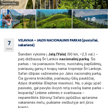
+ 2
VELAVAJA – JALOS NACIONALINIS PARKAS (pusryčiai,
7
vakarienė)
diena
Šiandien vyksime į
Jalą (Yala)
(90 km, ~2,5 val.) –
patį didžiausią Šri Lankos
nacionalinį parką
. Šis
parkas – tai įvairiausios floros, nuostabių paplūdimių,
įvairiausių garsų ir kvapų namai tropinėje Šri Lankoje.
Safari džipais važinėsime po Jalos nacionalinį parką.
Čia gyvena krokodilai, įvairiausių rūšių paukščiai,
Azijos drambliai (Elephas maximus). Na, o jeigu ypač
pasiseks, gal pavyks išvysti retą svečią šiame parke –
leopardą? Linkime sėkmės ir svarbiausia –
nepamirškite žiūronų! Safario įspūdžius aptarsime
vakarienės metu, puikiame viešbutyje ant jūros
kranto.