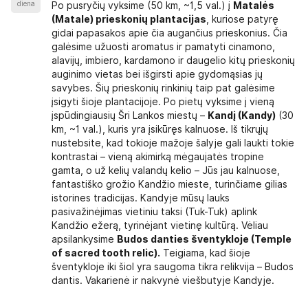
diena
Po pusryčių vyksime (50 km, ~1,5 val.) į
Matalės
(Matale) prieskonių plantacijas
, kuriose patyrę
gidai papasakos apie čia augančius prieskonius. Čia
galėsime užuosti aromatus ir pamatyti cinamono,
alavijų, imbiero, kardamono ir daugelio kitų prieskonių
auginimo vietas bei išgirsti apie gydomąsias jų
savybes. Šių prieskonių rinkinių taip pat galėsime
įsigyti šioje plantacijoje. Po pietų vyksime į vieną
įspūdingiausių Šri Lankos miestų –
Kandį (Kandy)
(30
km, ~1 val.), kuris yra įsikūręs kalnuose. Iš tikrųjų
nustebsite, kad tokioje mažoje šalyje gali laukti tokie
kontrastai – vieną akimirką mėgaujatės tropine
gamta, o už kelių valandų kelio – Jūs jau kalnuose,
fantastiško grožio Kandžio mieste, turinčiame gilias
istorines tradicijas. Kandyje mūsų lauks
pasivažinėjimas vietiniu taksi (Tuk-Tuk) aplink
Kandžio ežerą, tyrinėjant vietinę kultūrą. Vėliau
apsilankysime
Budos danties šventykloje (Temple
of sacred tooth relic).
Teigiama, kad šioje
šventykloje iki šiol yra saugoma tikra relikvija – Budos
dantis. Vakarienė ir nakvynė viešbutyje Kandyje.