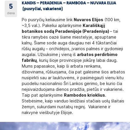
KANDIS – PERADENIJA – RAMBODA – NUVARA ELIJA
5
(pusryčiai, vakarienė)
diena
Po pusryčių keliausime link
Nuvaros Elijos
(100 km,
~3,5 val.). Pakeliui aplankysime
Karališkąjį
botanikos sodą Peradenijoje (Peradeniya)
– tai
tikra ramybės oazė šiame miestelyje, apsuptame
kalnų. Šiame sode auga daugiau nei 4 tūkstančiai
rūšių augalų – orchidėjos, įvairios palmės ir gydomieji
augalai. Užsuksime į vieną iš
arbatos perdirbimo
fabrikų
, kurių šioje provincijoje įsikūrę labai daug.
Mums papasakos, kaip ši arbata renkama,
džiovinama, rūšiuojama, čia pat galėsime šios arbatos
nusipirkti sau ar lauktuvėms, ir pasimėgauti vienu kitu
puodeliu nacionalinio Šri Lankos gėrimo, be kurio čia
neįsivaizduojama dienos pradžia, pietūs ir vakarienė.
Taip pat aplankysime
Rambodos krioklius
.
Stebėsime, kaip vanduo leidžiasi stačiais uolų šlaitais
žemyn, sukurdami nustabų reginį. Vakarienė ir
nakvynė viešbutyje Elijoje.