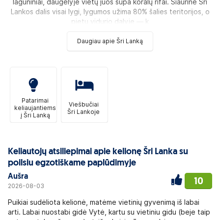
lagūniniai, daugelyje vietų juos supa koralų rifai. Šiaurinė Šri
Lankos dalis visai lygi, lygumos užima 80% šalies teritorijos, o
pietų vidurio dalyje — k
Daugiau apie Šri Lanką
Patarimai
Viešbučiai
keliaujantiems
Šri Lankoje
į Šri Lanką
Keliautojų atsiliepimai apie kelionę Šri Lanka su
poilsiu egzotiškame paplūdimyje
Aušra
10
2026-08-03
Puikiai sudėliota kelionė, matėme vietinių gyvenimą iš labai
arti. Labai nuostabi gidė Vytė, kartu su vietiniu gidu (beje taip