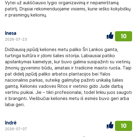
Vytei už aukščiausio lygio organizavimą ir nepamirštamą
patirtį. Drąsiai rekomenduojame visiems, kurie ieško kokybiškų
ir prasmingų kelionių.
Inesa
10
2026-07-23
Didžiausią įspūdį kelionės metu paliko Šri Lankos gamta,
turtinga kultūra ir įdomi šalies istorija. Labiausiai patiko
apsilankymas kaimelyje, kur buvo galima susipažinti su vietinių
žmonių gyvenimo būdu, amatais ir tradicine maisto ruoša. Taip
pat didelį įspūdį paliko arbatos plantacijos bei Yalos
nacionalinis parkas, suteikę galimybę pažinti unikalią šalies
gamtą. Kelionės vadovės Ritos ir vietinio gido Jude darbą
vertinu puikiai. Jie – tikri profesionalai, todėl linkiu juos saugoti
ir branginti. Viešbučiai kelionės metu iš esmės buvo geri arba
labai geri.
Indrė
10
2026-07-07