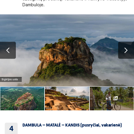
Dambuloje.
+ 1
DAMBULA – MATALĖ – KANDIS (pusryčiai, vakarienė)
4