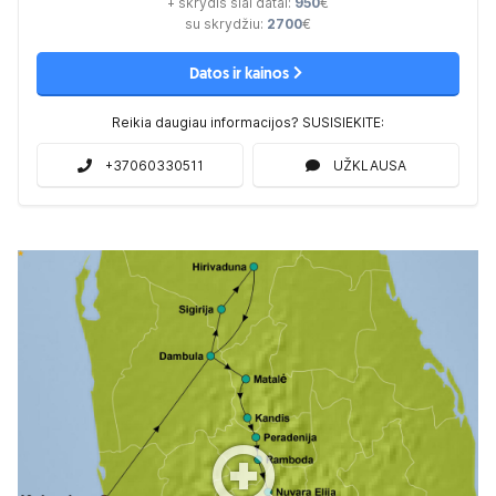
+ skrydis šiai datai:
950
€
su skrydžiu:
2700
€
Datos ir kainos
Reikia daugiau informacijos? SUSISIEKITE:
+37060330511
UŽKLAUSA